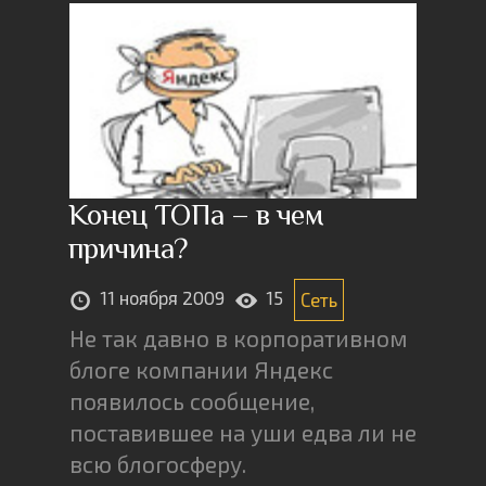
Конец ТОПа – в чем
причина?
11 ноября 2009
15
Сеть
Не так давно в корпоративном
блоге компании Яндекс
появилось сообщение,
поставившее на уши едва ли не
всю блогосферу.