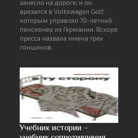
занесло на дороге, и он
врезался в Volkswagen Golf,
которым управлял 70-летний
пенсионер из Германии. Вскоре
пресса назвала имена трех
гонщиков.
Учебник истории –
учебник сопротивления