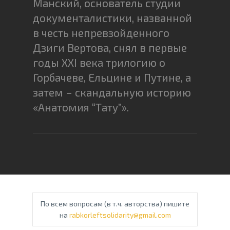
Манский, основатель студии
документалистики, названной
в честь непревзойденного
Дзиги Вертова, снял в первые
годы XXI века трилогию о
Горбачеве, Ельцине и Путине, а
затем – скандальную историю
«Анатомия “Тату”».
По всем вопросам (в т.ч. авторства) пишите
на
rabkorleftsolidarity@gmail.com