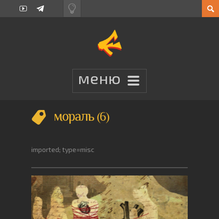
мораль
6
imported; type=misc