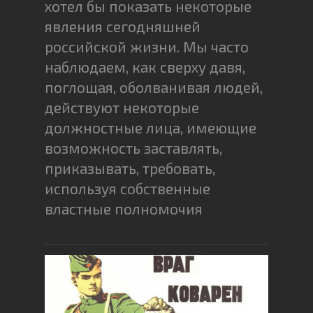
хотел бы показать некоторые
явления сегодняшней
российской жизни. Мы часто
наблюдаем, как сверху давя,
поглощая, оболванивая людей,
действуют некоторые
должностные лица, имеющие
возможность заставлять,
приказывать, требовать,
используя собственные
властные полномочия