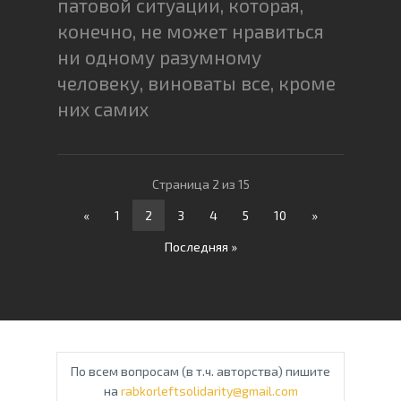
патовой ситуации, которая,
конечно, не может нравиться
ни одному разумному
человеку, виноваты все, кроме
них самих
Страница 2 из 15
«
1
2
3
4
5
10
»
Последняя »
По всем вопросам (в т.ч. авторства) пишите
на
rabkorleftsolidarity@gmail.com