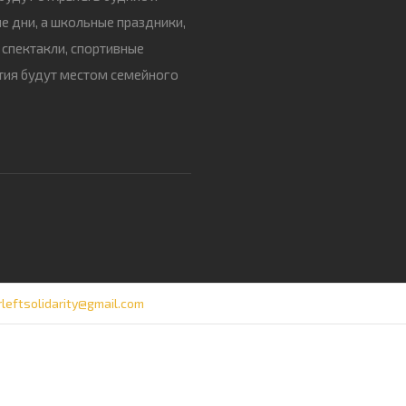
е дни, а школьные праздники,
 спектакли, спортивные
ия будут местом семейного
rleftsolidarity@gmail.com