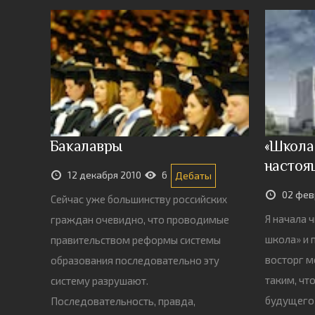
Бакалавры
«Школа
настоя
12 декабря 2010
6
Дебаты
02 фев
Сейчас уже большинству российских
Я начала 
граждан очевидно, что проводимые
школа» и 
правительством реформы системы
восторг м
образования последовательно эту
таким, чт
систему разрушают.
будущего»
Последовательность, правда,