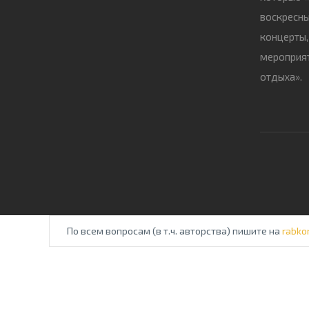
воскресны
концерты,
мероприят
отдыха».
По всем вопросам (в т.ч. авторства) пишите на
rabko