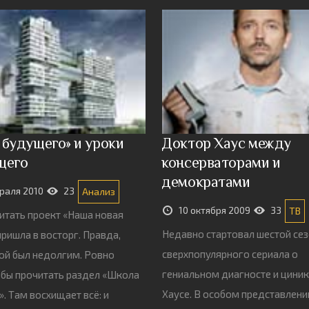
 будущего» и уроки
Доктор Хаус между
щего
консерваторами и
демократами
раля 2010
23
Анализ
10 октября 2009
33
ТВ
читать проект «Наша новая
Недавно стартовал шестой се
пришла в восторг. Правда,
сверхпопулярного сериала о
ой был недолгим. Ровно
гениальном диагносте и циник
обы прочитать раздел «Школа
Хаусе. В особом представлени
. Там восхищает всё: и