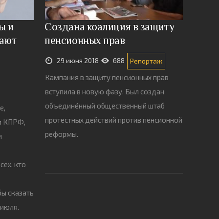
ы и
Создана коалиция в защиту
вают
пенсионных прав
29 июня 2018
688
Репортаж
Кампания в защиту пенсионных прав
вступила в новую фазу. Был создан
объединённый общественный штаб
е,
протестных действий против пенсионной
и КПРФ,
реформы.
и
сех, кто
бы сказать
 июля.