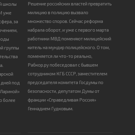
Решение российских властей превратить
ей школы
милицию в полицию вызвало
 И уже
множество споров. Сейчас реформа
сфера, за
набрала оборот, и уже с первого марта
ючением,
работники МВД поменяют милицейский
плоды
китель на мундир полицейского. О том,
ой группы
поменяется ли что-то реально,
тельства
Рабкор.ру побеседовал с бывшем
а.
сотрудником КГБ СССР, заместителем
арской
председателя комитета Госдумы по
о дней под
безопасности, депутатом Думы от
 Лариной»
фракции «Справедливая Россия»
о более
Геннадием Гудковым.