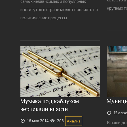
самых независимых и популярных
крупных 
институтов в стране может повлиять на
политические процессы
Музыка под каблуком
Муници
вертикали власти
15 апр
16 мая 2014
208
Анализ
В наши дн