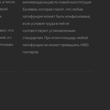
, а число
землевладельцев по новой конституции
такой
Боливии, которая гласит, что любая
ь
латифундия может быть конфискована,
если условия труда в ней не
ают, что
соответствуют установленным
ие, и с
стандартам. При этом площадь любой
мптомам
латифундии не может превышать 4960
гектаров.