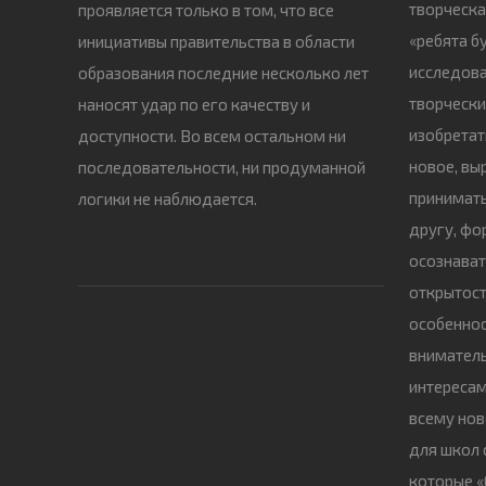
творческа
проявляется только в том, что все
«ребята б
инициативы правительства в области
исследова
образования последние несколько лет
творчески
наносят удар по его качеству и
изобретат
доступности. Во всем остальном ни
новое, вы
последовательности, ни продуманной
принимать
логики не наблюдается.
другу, фо
осознават
открытост
особеннос
вниматель
интересам
всему нов
для школ 
которые «