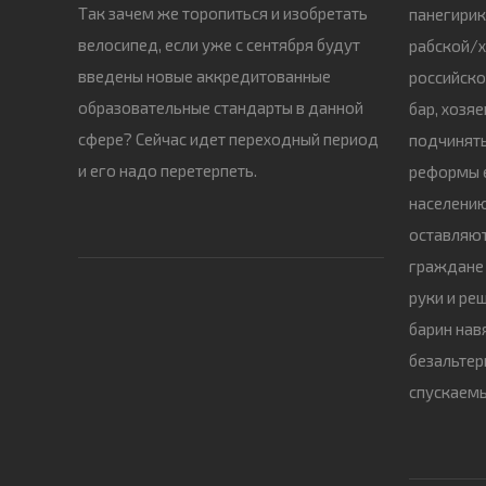
Так зачем же торопиться и изобретать
панегирик
велосипед, если уже с сентября будут
рабской/
введены новые аккредитованные
российско
образовательные стандарты в данной
бар, хозя
сфере? Сейчас идет переходный период
подчинят
и его надо перетерпеть.
реформы е
населению,
оставляют
граждане 
руки и ре
барин нав
безальтер
спускаемы