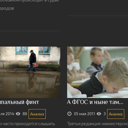
городов
пальный финт
А ФГОС и ныне там…
еля 2014
88
05 мая 2011
3
Анализ
Анализ
и часто приходится слышать
Третья редакция «министерск