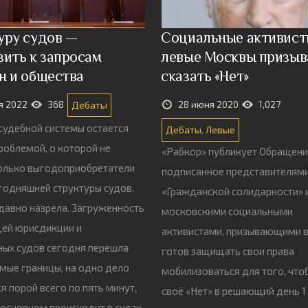
уру судов —
Социальные активист
зить к запросам
левые Москвы призы
н и общества
сказать «Нет»
я 2022
368
28 июня 2020
1,027
Дебаты
удебной системы остается
Дебаты
,
Левые
роблемой, о которой не
«Рабкор» публикует Обращени
олько выгодоприобретатели
подписанное представителям
годняшней структуры судов.
«Гражданской солидарности» 
авно назрела. Загруженность
московскими социальными
щей юрисдикции и
активистами, призывающими в
ых судов сегодня перешла
готов защищать свои права
мые границы, на одно дело
мобилизоваться для того, что
я порой всего по пять минут,
своё «Нет» в решающий день 1
в основном происходит в судах