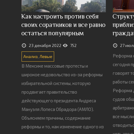
Как настроить против себя
Структ
своих соратников и все равно
прибли
остаться популярным
гражда
23 декабря 2022
752
27 июл
Реформа с
Анализ
,
Левые
сегодня п
В Мексике массовые протесты и
говорят т
широкое недовольство из-за реформы
работы се
избирательной системы, которую
Реформа д
продвигает правительство
судов об
действующего президента Андреса
арбитражн
Мануэля Лопеса Обрадора (АМЛО).
все мысли
Объясняем причины, содержание
отводитьс
реформы и то, как изменение одного из
хоть это 