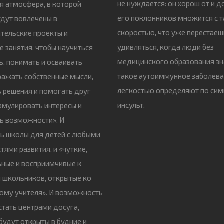
не нуждается: он хорош от и до
я атмосфера, в которой
его поклонников множится с 
удут вовлечены в
скоростью, что уже перестаеш
тельские проекты и
удивляться, когда люди без
е занятия, чтобы научиться
медицинского образования зн
ь, понимать и осваивать
такое аутоиммунное заболеван
ражать собственные мысли,
легкостью определяют по си
 решения и помогать друг
инсульт.
рмулировать интересы и
ь возможности». И
ь школы для детей с любыми
тями развития, и «чуткие,
ные и восприимчивые к
 школьников, открытые ко
ому учителя». И возможность
стать центрами досуга,
будут открыты в будние и