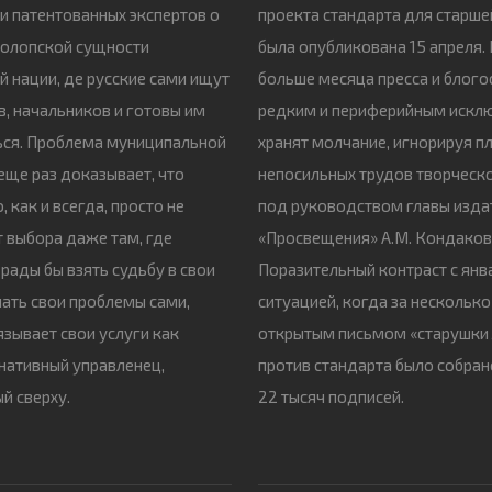
и патентованных экспертов о
проекта стандарта для старш
холопской сущности
была опубликована 15 апреля.
й нации, де русские сами ищут
больше месяца пресса и блого
ев, начальников и готовы им
редким и периферийным искл
ься. Проблема муниципальной
хранят молчание, игнорируя 
ще раз доказывает, что
непосильных трудов творческ
 как и всегда, просто не
под руководством главы изда
 выбора даже там, где
«Просвещения» А.М. Кондаков
рады бы взять судьбу в свои
Поразительный контраст с янв
шать свои проблемы сами,
ситуацией, когда за нескольк
язывает свои услуги как
открытым письмом «старушки
нативный управленец,
против стандарта было собран
й сверху.
22 тысяч подписей.