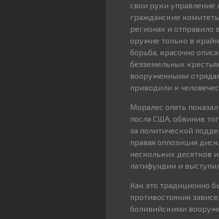
свои руки управление 
гражданские комитеты
регионах и отправило 
оружие только в крайн
борьба, красочно опис
безземельных крестья
вооруженными отрядам
приводили к человече
Моралес опять показал
посла США, обвинив то
за политической подде
правая оппозиция дис
нескольких десятков и
латифундии и выступил
Как это традиционно б
противостояния зависе
боливийскими вооружен