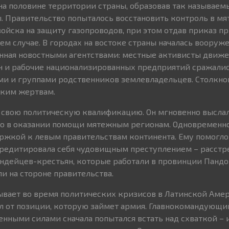
на половине территории страны, образовав так называем
. Правительство попыталось восстановить контроль в м
войска на защиту газопроводов, при этом отдав приказ п
ем случае. В городах на востоке страны началась вооруже
анная новостными агентствами: местные активисты движ
н и рабочие национализированных предприятий сражалис
и и группами родственников землевладельцев. Столкнов
ским жертвам.
 свою политическую квалификацию. Он мгновенно выслал
го в оказании помощи мятежным регионам. Одновременно
ржкой к левым правительствам континента. Ему помогло и
кредитировала себя чудовищным преступлением – расстр
ндейцев-крестьян, которые работали в провинции Пандо
и на стороне правительства.
ывает во время политических кризисов в Латинской Амер
л от позиции, которую займет армия. Главнокомандующи
ными силами сначала попытался встать над схваткой – 