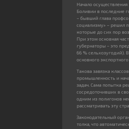
Начало осуществления
Боливии в последние г
– бывший глава профсо
социализму» – решил 
которые до сих пор во
При этом основная час
губернаторы – это пре
66 % сельхозугодий). В
основного экспортного
Такова завязка классо
промышленность и нача
задач. Сама попытка ре
сосредоточивших в сво
одним из полигонов не
рассматривать эту стр
Законодательный орга
толка, что автоматиче