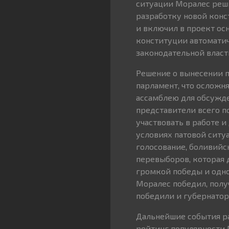
ситуации Моралес реши
разработку новой кон
и включил в проект ос
конституции автоматич
законодательной власт
Решение о вынесении п
парламент, что осложн
ассамблею для обсужде
представители всего п
участвовать в работе и
условиях патовой ситу
голосование, боливийс
перевыборов, которая 
громкой победы и одно
Моралес победил, получ
победили и губернатор
Дальнейшие события р
рейтинг популярности 