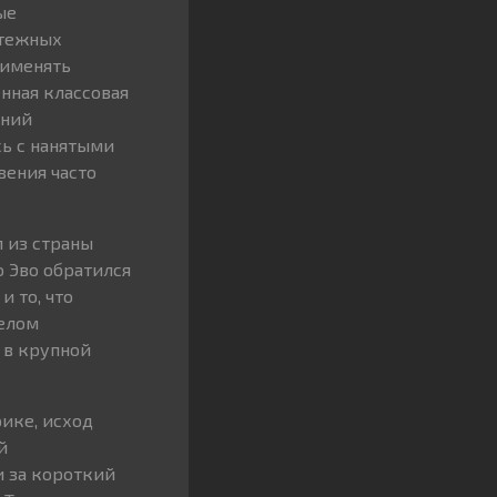
ые
ятежных
рименять
нная классовая
ений
ь с нанятыми
ения часто
 из страны
 Эво обратился
 то, что
елом
 в крупной
ике, исход
й
и за короткий