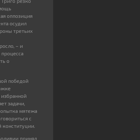
 Триго резко
омощь
кая оппозиция
ента осудил
ороны третьих
осло, – и
а процесса
ть о
шой победой
ржке
 избранной
ет задачи,
попытка мятежа
говориться с
й конституции.
 Боливии принял