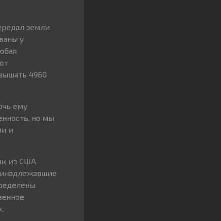
ередал земли
ваны у
любая
ют
вышать 4960
очь ему
енность, но мы
ли и
ик из США
Принадлежавшие
пределены
венное
.