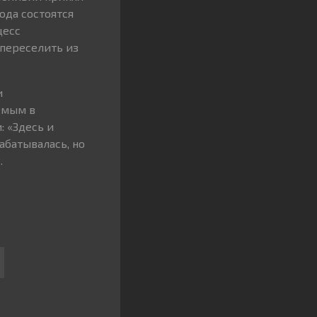
ода состоятся
цесс
 переселить из
и
емым в
: «Здесь и
абатывалась, но
.