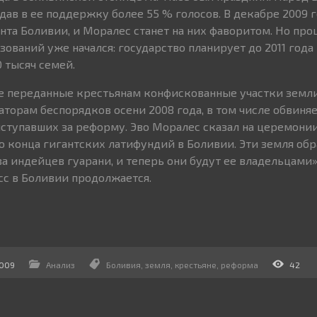
ав в ее поддержку более 55 % голосов. В декабре 2009 г
та Боливии, и Моралес станет на них фаворитом. Но про
ований уже начался: государство планирует до 2011 года
 тысяч семей.
ые переданные крестьянам конфискованные участки земл
торам беспорядков осени 2008 года, в том числе обвиня
ыступавших за реформу. Эво Моралес сказал на церемонии
о конца гигантских латифундий в Боливии. Эти земля обр
а индейцев гуарани, и теперь они будут ее владельцами»
с в Боливии продолжается.
2009
Анализ
Боливия
,
земля
,
крестьяне
,
реформа
42