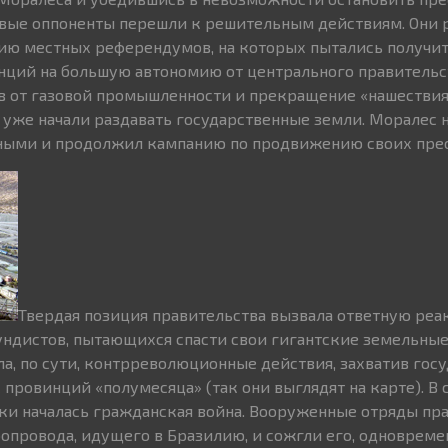
авые оппоненты перешли к решительным действиям. Они 
ию местных референдумов, на которых пытались получит
нций на большую автономию от центрального правительст
в от газовой промышленности и прекращение «нашествия
уже начали раздавать государственные земли. Моралес н
ыми и продолжил кампанию по продвижению своих прео
Твердая позиция правительства вызвала ответную реа
ндистов, пытающихся спасти свои гигантские земельные
ла, по сути, контрреволюционные действия, захватив гос
провинций «полумесяца» (так они выглядят на карте). В 
ски началась гражданская война. Вооруженные отряды пр
бопровода, идущего в Бразилию, и сожгли его, одновреме