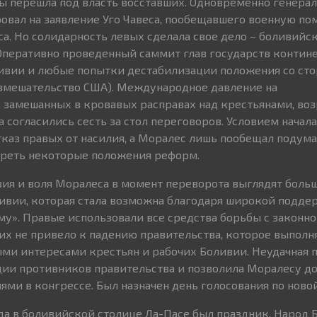
ы перешла под власть восставших. Одновременно генерал
овал на заявление Уго Чавеса, пообещавшего военную п
а. Но солидарность левых сделала свое дело – боливийс
 Оперативно проведенный саммит глав государств контин
ивии и любые попытки дестабилизации положения со ст
 вмешательство США). Международное давление на
замешанных в кровавых расправах над крестьянами, возр
 согласились сесть за стол переговоров. Условием начал
тказ правых от насилия, а Моралес лишь пообещал подума
реть некоторые положения реформ.
ия и воля Моралеса в момент переворота выглядят боль
ивии, которая стала возможна благодаря широкой подде
у». Правые использовали все средства борьбы с законно
них не привело к падению правительства, которое выполня
ми интересами крестьян и рабочих Боливии. Неудачная 
ии противников правительства и позволила Моралесу до
ми в конгрессе. Был назначен день голосования по ново
ода в боливийской столице Ла-Пасе был праздник. Народ