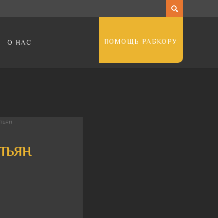
ПОМОЩЬ РАБКОРУ
О НАС
тьян
тьян