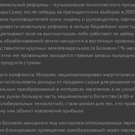
 земельной реформы – кульминация политического проце
оды.Сразу после победы на президентских выборах в 200
юза производителей коки, индеец и руководитель парт
провести земельную реформу в пользу беднейших кресть
зделывают поля на высокогорьях либо работают по найму
ть обрабатываемой земли находится в восточных провинци
дставители крупных землевладельцев (в Боливии 1 % нас
 этих же провинциях находятся главные запасы природног
 продукта страны.
вого конфликта. Моралес национализировал энергетичес
л использовать доходы от продажи сырья для решения 
альных преобразований в интересах населения, а не узко
их руках большую часть национального богатства (в 80-е
олиберальных технологий), стала шоком для тех, кто при
ану как объект извлечения прибыли.
н Боливии находился под контролем оппозиционных парт
ски блокировало проведение преобразований через парлам