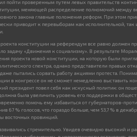
л пойти проверенным путем левых правительств контине
ституции, меняющей распределение полномочий между ве
новного закона главные положения реформ. При этом при
ески приводит к перевыборам как исполнительной, так 
и.
роекта конституции на референдум все равно должен п
яло задачу «Движения к социализму». В результате Морал
ния проекта новой конституции, на которую были приг
олитического спектра, однако представители правых отк
 даже пытались сорвать работу акциями протеста. Понимая
ации в конгрессе он не сможет немедленно выставить ко
кий президент повел себя как искусный политик: он пош
должна была увеличить уровень его поддержки в обществ
временно помочь ему избавиться от губернаторов-проти
ив 67 % голосов, что гораздо больше, чем 53,7 % в декабр
ы восточных провинций.
азвивались стремительно. Увидев очевидно высокий и р
Моралеса и убедившись в невозможности остановить пр