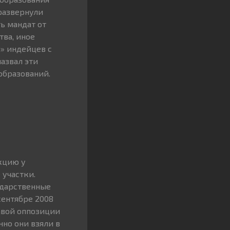
развернули
ь мандат от
ва, иное
» индейцев с
азвал эти
бразований.
кцию у
 участки.
ударственные
сентябре 2008
авой оппозиции
нно они взяли в