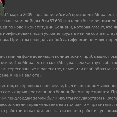
14 марта 2009 года боливийский президент Моралес п
естьянам-индейцам. Эти 37 600 гектаров были реквизиро
ев по новой конституции Боливии, которая гласит, что 
 конфискована, если условия труда в ней не соответству
ртам. При этом площадь любой латифундии не может пре
листами на фоне военных и полицейских, прибывших пом
земли, Эво Моралес сказал: «Мы уважаем частную собств
 заинтересованные в равенстве, изменили свой образ мыс
ане, а не на валюте».
дистов, потерявших свои земли, был и скотопромышленн
из самых ярых противников боливийского президента. 
гим лендлордам земли были изъяты государством и рас
несоблюдения прав человека на этих ранчо – правительст
 что работники находились фактически в рабских условиях