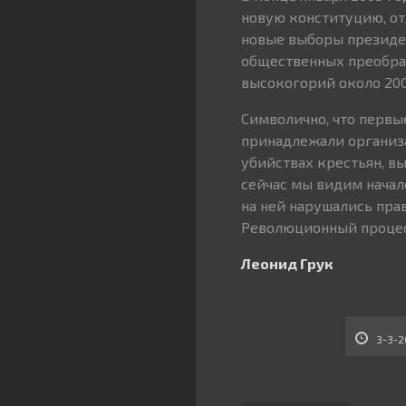
новую конституцию, отд
новые выборы президен
общественных преобраз
высокогорий около 200
Символично, что перв
принадлежали организа
убийствах крестьян, в
сейчас мы видим начал
на ней нарушались прав
Революционный процес
Леонид Грук
3-3-