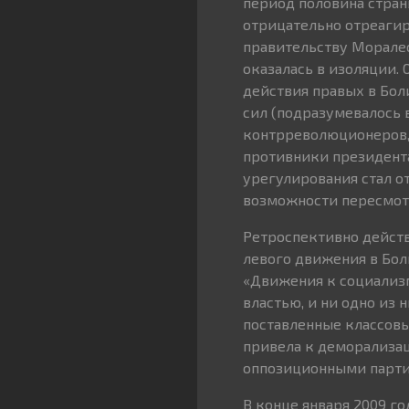
период половина стран
отрицательно отреагир
правительству Моралес
оказалась в изоляции.
действия правых в Бол
сил (подразумевалось
контрреволюционеров, 
противники президента
урегулирования стал о
возможности пересмот
Ретроспективно действ
левого движения в Бол
«Движения к социализм
властью, и ни одно из 
поставленные классовы
привела к деморализац
оппозиционными партия
В конце января 2009 г