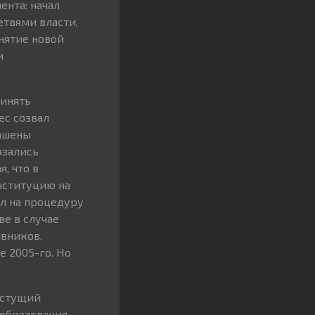
нта: начал
твями власти,
нятие новой
и
ринять
ес созвал
лашены
азались
, что в
нституцию на
ел на процедуру
е в случае
вников.
е 2005-го. Но
астущий
еобразования