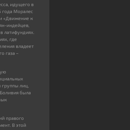
сса, идущего в
5 года Моралес
ии «Движение к
ян-индейцев,
 в латифундиях.
ях, где
еления владеет
о газа –
кую
социальных
й группы лиц,
 Боливия была
вык
ий правого
ент. В этой