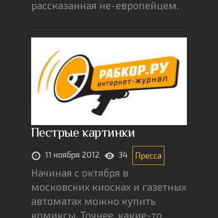
рассказанная не-европейцем.
Пестрые картинки
11 ноября 2012
34
Пресса
Начиная с октября в
московских киосках и газетных
автоматах можно купить
комиксы. Точнее, какие-то