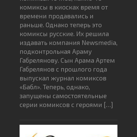
комиксы в киосках время от
времени продавались и
раньше. Однако теперь это
комиксы русские. Их решила
издавать компания Newsmedia,
подконтрольная Араму
Габрелянову. Сын Арама Артем
Габрелянов с прошлого года
выпускал журнал комиксов
«Бабл». Теперь, однако,
запущены самостоятельные
серии комиксов с героями […]