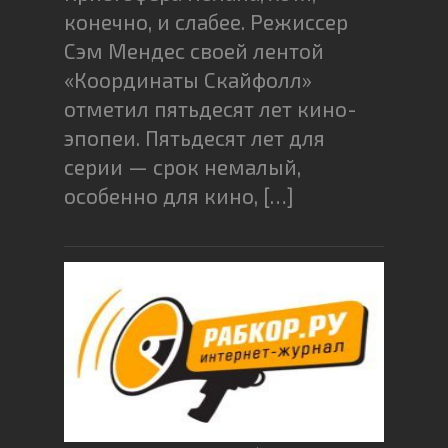
конечно, и слабее. Режиссер
Сэм Мендес своей лентой
«Координаты Скайфолл»
отметил пятьдесят лет кино-
эпопеи. Пятьдесят лет для
серии — срок немалый,
особенно для кино, […]