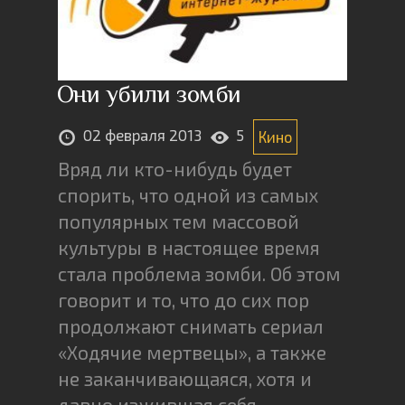
Они убили зомби
02 февраля 2013
5
Кино
Вряд ли кто-нибудь будет
спорить, что одной из самых
популярных тем массовой
культуры в настоящее время
стала проблема зомби. Об этом
говорит и то, что до сих пор
продолжают снимать сериал
«Ходячие мертвецы», а также
не заканчивающаяся, хотя и
давно изжившая себя