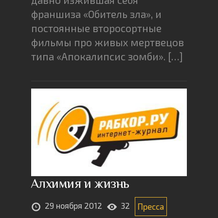
франшиза «Обитель зла», и
постоянные второсортные
фильмы про живых мертвецов
типа «Апокалипсис зомби». […]
Алхимия и жизнь
29 ноября 2012
32
Пресса