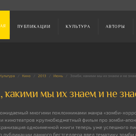
АЯ
ПУБЛИКАЦИИ
КУЛЬТУРА
АВТОРЫ
Культура
Кино
2013
Июнь
Зомби, какими мы их знаем и не зна
, какими мы их знаем и не зн
ы ожидаемый многими поклонниками жанра «зомби-хорро
и кинотеатров крупнобюджетный фильм про зомби-апок
экранизация одноименной книги теперь уже успешного пи
о публикации данного бестселлера ввел тематику зомби