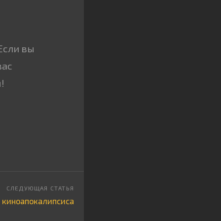
Если вы
вас
!
 киноапокалипсиса