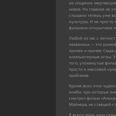
из «Ходячих мертвецов
новое. Но главное не э
слышали теперь уже вс
культуры. И не просто 
фильмом-открытием по
Любой из нас с легкос
названных — это римей
прочее и прочее. Сюда
компьютерные игры. Эт
того, упомянутые филь
просто к массовой куль
проблема.
Кроме всех этих чудес
зомби, про которые зна
смотрел фильм «Апокал
Майнера, не ставшей с
Я всего лишь хочу ска