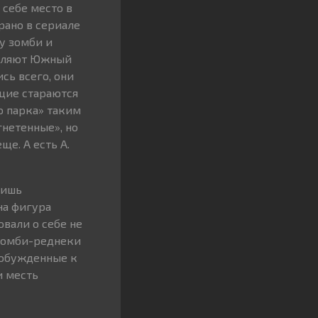
 себе место в
рано в сериале
у зомби и
селяют Южный
сь всего, они
щие стараются
о парка» таким
гнетенные», но
е. А есть А.
лишь
на фигура
вали о себе не
 Зомби-реднеки
робужденные к
и месть