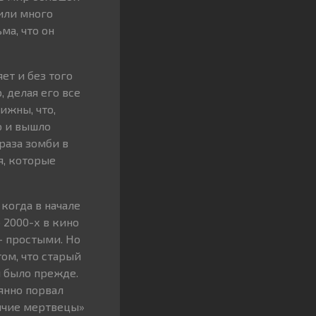
или много
ма, что он
ет и без того
 делая его все
ижны, что,
о и вышло
раза зомби в
я, которые
когда в начале
 2000-х в кино
— простыми. Но
том, что старый
ы было прежде.
янно порвал
ячие мертвецы»