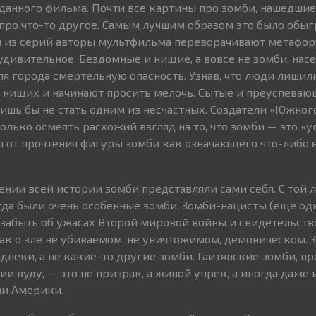
 данного фильма. Почти все картины про зомби, нашедшие
е про что-то другое. Самым лучшим образом это было обыг
й из серий авторы мультфильма переворачивают метафор
удивительное. Бездомные и нищие, а вовсе не зомби, на
я города смертельную опасность. Узнав, что люди лишили
 нищих и начинают просить мелочь. Сытые и преуспеваю
ишь бы не стать одним из несчастных. Создатели «Южног
олько осмеять расхожий взгляд на то, что зомби — это «у
 от прочтения фигуры зомби как означающего что-либо ещ
ении всей истории зомби представляли сами себя. С той 
егда были очень особенные зомби. Зомби-нацисты (еще од
 забыть об ужасах Второй мировой войны и свидетельство
 как о зле не убиваемом, не уничтожимом, демоническом.
днеки, а не какие-то другие зомби. Гаитянские зомби, п
 вуду, — это не призрак, а живой упрек, а иногда даже 
ии Америки.