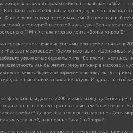
», которых в самом сериале никто не называл зомби — эт
то. Как ни называй оживших мертвецов, все это зомби, о 
е. Фактически, сегодня это уважаемый и признанный су
массовой, а солидной массовой культуры. Ведь в конце ко
следнего ММКФ стала именно лента «Война миров Z».
тью перечислит ключевые фильмы про зомби, снятые в 20
к «Рассвет мертвецов», «Земля мертвых», «Шон живых м
 добавьте уважаемые сериалы типа «Во плоти», комиксы, 
а известность как бы легитимирует жанр в массовой кул
мы сняты «настоящими авторами» и потому могут принад
туре, но к высокой массовой культуре. И здесь-то и обна
ных фильмов мы даже в 2000-е имеем еще десятки други
ют далеко не все и смотрят которые тем более не все. Кт
ипсис зомби»? Да хотя бы кто знает о картине «День ме
толь же успешной, как проект Зака Снайдера?
зать, что сегодня мы находимся в ситуации двух кинокуль