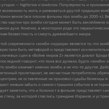
и угодно — highbrow и lowbrow. Популярность и признани
т возможность жить и развиваться другой традиции зомб
покон веков (все плохие фильмы про зомби до 2000-х). В
во картин про зомби сегодня может быть заклеймено ка
таком духе. Конечно, в некотором роде это паразитически
олная безвестность и смерть древнейшего жанра.
той современного «зомби-хоррора» является то, что зомб
ерестали быть метафорой и представляют исключительно
ключевых сцен в «Войне миров Z» является диалог Брэда 
последний говорит, что пока все думали, будто «зомби» о
то зомби означает именно зомби, а не что-то другое. Дей
нетенный пролетариат, не несчастные потребители, обре
 центрам, не оставленные на произвол судьбы беженцы и
 дают живым забыть о самом страшном событии в истории
едует заметить, что и Холокост в фильме представляет са
 стену, за которой спаслись граждане Израиля, и устра