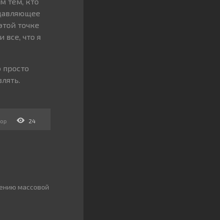
м тем, кто
одавляющее
этой точке
 все, что я
о просто
влять.
рор
24
рению массовой