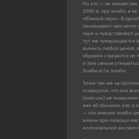
Но это — не новшество
2000-е, про зомби, а н
«Южный парк». В одно
показывают нам нечто 
парк и представляют дл
тут же превращаются в
выжить любой ценой, л
образом стараются не т
и тем самым отказаться
Зомби есть зомби.
Точно так же на протяж
оговоркой, что они вс
lowbrow) не позволяли
как об обычном зле, а
— это именно зомби-ре
жизни при помощи магии
колониальной экспанс