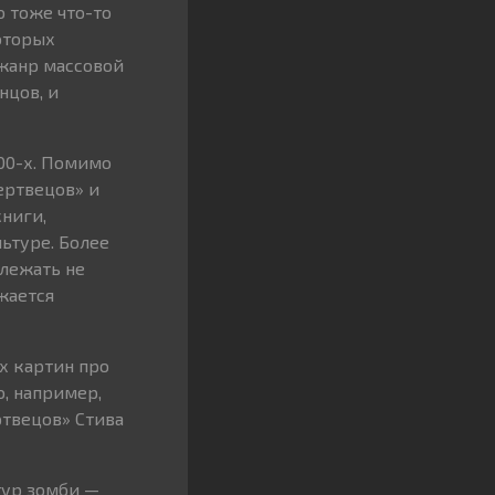
о тоже что-то
которых
бжанр массовой
нцов, и
00-х. Помимо
ертвецов» и
книги,
ьтуре. Более
лежать не
жается
х картин про
о, например,
ртвецов» Стива
тур зомби —