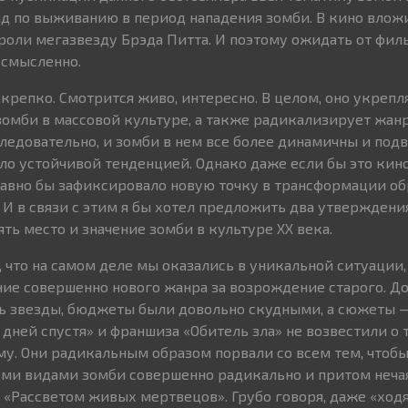
ид по выживанию в период нападения зомби. В кино влож
 роли мегазвезду Брэда Питта. И поэтому ожидать от филь
ссмысленно.
крепко. Смотрится живо, интересно. В целом, оно укрепля
омби в массовой культуре, а также радикализирует жанр,
ледовательно, и зомби в нем все более динамичны и подв
ало устойчивой тенденцией. Однако даже если бы это кин
авно бы зафиксировало новую точку в трансформации об
 И в связи с этим я бы хотел предложить два утверждени
ть место и значение зомби в культуре ХХ века.
 что на самом деле мы оказались в уникальной ситуации, 
ие совершенно нового жанра за возрождение старого. До
ь звезды, бюджеты были довольно скудными, а сюжеты 
 дней спустя» и франшиза «Обитель зла» не возвестили о 
у. Они радикальным образом порвали со всем тем, чтоб
семи видами зомби совершенно радикально и притом неча
«Рассветом живых мертвецов». Грубо говоря, даже «ход