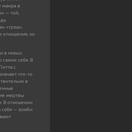
е жанра в
и — той,
едь
к «трэш»,
е отношения, но
и в новых
 самих себя. В
Питта с
значает что-то
ствительно в
ченные
 не жертвы
. В отношении
м себя — зомби
ивают