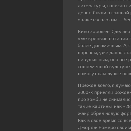
литературы, написав г
денег. Сняли в главной
окажется плохим — бе
Кино хорошее. Сделано 
уже крепкие позиции з
более динамичным. А, с
впрочем, уже давно ст
никудышным, оно все р
современной культуре.
помогут нам лучше поня
Прежде всего, я думаю,
2000-х приняли рожден
про зомби не снималис
такие картины, как «28
жанр обрел новую форм
Как в свое время со в
Джордж Ромеро своим 