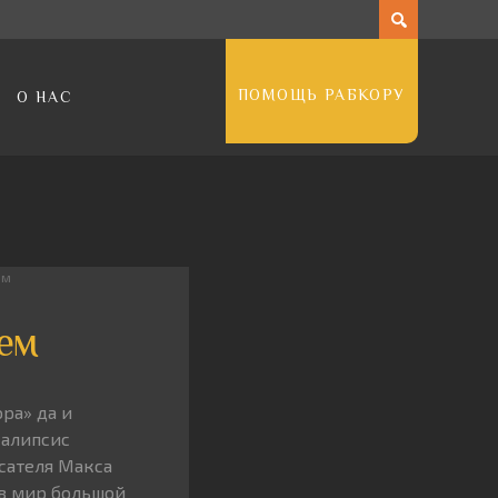
ПОМОЩЬ РАБКОРУ
О НАС
ем
аем
ра» да и
алипсис
сателя Макса
 в мир большой