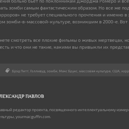
зрения больно бьет по поклонникам Джорджа Ромеро и все
ать зомби самым фантастическим образом. Но все же п
рроров» не требует специального прочтения и именно в 
м зомби-в-массовой-культуре, возникшим в 2000-е. Вот и
танете смотреть все плохие фильмы о живых мертвецах, н
 есть и что они не такие, какими вы привыкли их предста
Брэд Питт
,
Голливуд
,
зомби
,
Макс Брукс
,
массовая культура
,
США
,
хор
ЛЕКСАНДР ПАВЛОВ
лавный редактор проекта, посвященного интеллектуальному изме
ультуры, yourmacguffin.com.