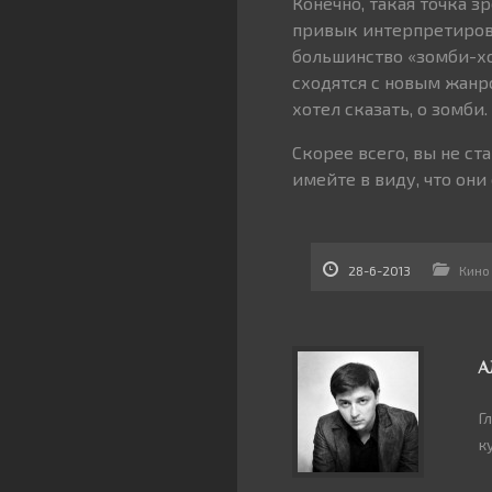
Конечно, такая точка 
привык интерпретиров
большинство «зомби-хо
сходятся с новым жанро
хотел сказать, о зомби.
Скорее всего, вы не с
имейте в виду, что они
28-6-2013
Кино
А
Г
к