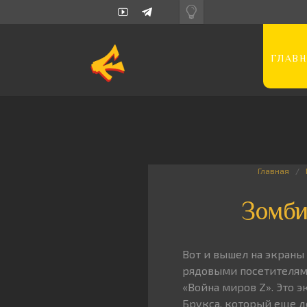
ГЛАВН
Главная
Зомби
Вот и вышел на экран
рядовыми посетителям
«Война миров Z». Это 
Брукса, который еще д