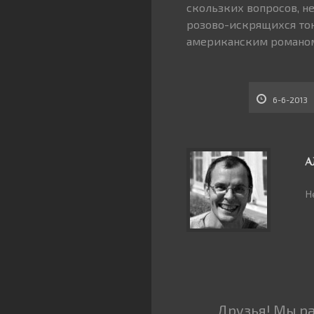
скользких вопросов, н
розово-искрящихся то
американским романо
6-6-2013
А
Н
Друзья! Мы р