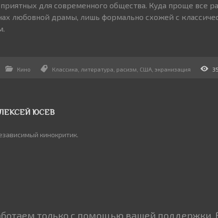
еприятных для современного общества. Куда проще все р
нах любовной драмы, лишь формально схожей с классиче
м.
Кино
Классика
,
литература
,
расизм
,
США
,
экранизация
3
ЛЕКСЕЙ ЮСЕВ
езависимый кинокритик.
аботаем только с помощью вашей поддержки. 