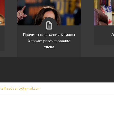
Причины поражения Камалы
Э
Харрис: разочарование
слева
rleftsolidarity@gmail.com