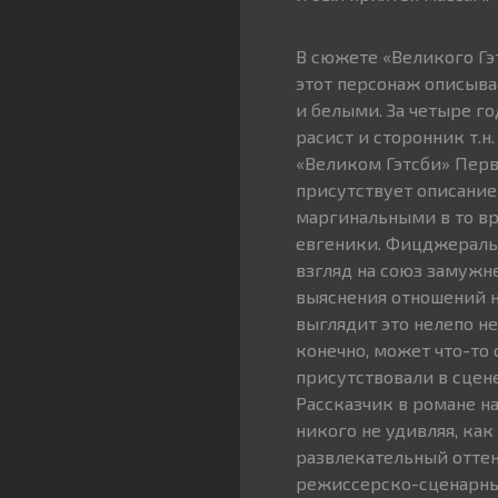
В сюжете «Великого Гэ
этот персонаж описыва
и белыми. За четыре г
расист и сторонник т.н
«Великом Гэтсби» Перв
присутствует описание
маргинальными в то вре
евгеники. Фицджераль
взгляд на союз замужн
выяснения отношений н
выглядит это нелепо не
конечно, может что-то 
присутствовали в сцен
Рассказчик в романе на
никого не удивляя, ка
развлекательный оттен
режиссерско-сценарны