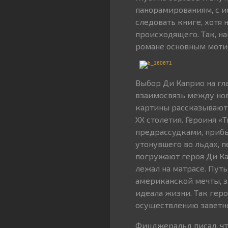
панорамированиям, с и
следовать книге, хотя
происходящего. Так, н
романе основным мотив
Выбор Ди Каприо на гл
взаимосвязь между нов
картины рассказывают 
ХХ столетия. Героиня «
предрассудками, прибы
утонувшего во льдах, 
погружают героя Ди Кап
лежал на матрасе. Пут
американской мечты, за
идеала жизни. Так гер
осуществлению заветн
Фицджеральд писал, что