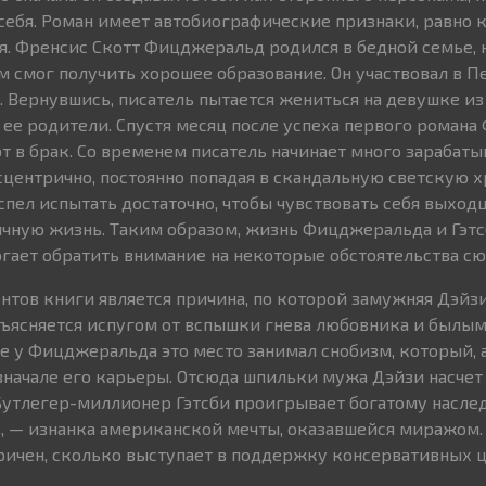
 себя. Роман имеет автобиографические признаки, равно 
я. Френсис Скотт Фицджеральд родился в бедной семье, 
 смог получить хорошее образование. Он участвовал в П
. Вернувшись, писатель пытается жениться на девушке из
 ее родители. Спустя месяц после успеха первого роман
 в брак. Со временем писатель начинает много зарабатыв
сцентрично, постоянно попадая в скандальную светскую х
пел испытать достаточно, чтобы чувствовать себя выход
ичную жизнь. Таким образом, жизнь Фицджеральда и Гэт
огает обратить внимание на некоторые обстоятельства сю
тов книги является причина, по которой замужняя Дэйзи
объясняется испугом от вспышки гнева любовника и былы
е у Фицджеральда это место занимал снобизм, который, 
вначале его карьеры. Отсюда шпильки мужа Дэйзи насче
 Бутлегер-миллионер Гэтсби проигрывает богатому насле
 — изнанка американской мечты, оказавшейся миражом. 
ричен, сколько выступает в поддержку консервативных ц