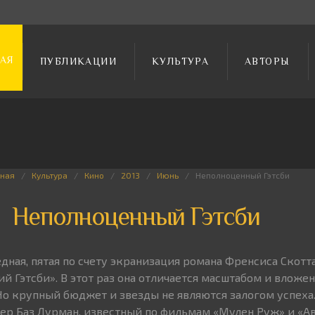
АЯ
ПУБЛИКАЦИИ
КУЛЬТУРА
АВТОРЫ
вная
Культура
Кино
2013
Июнь
Неполноценный Гэтсби
Неполноценный Гэтсби
дная, пятая по счету экранизация романа Френсиса Скотт
 Гэтсби». В этот раз она отличается масштабом и вложе
Но крупный бюджет и звезды не являются залогом успеха
р Баз Лурман, известный по фильмам «Мулен Руж» и «Ав