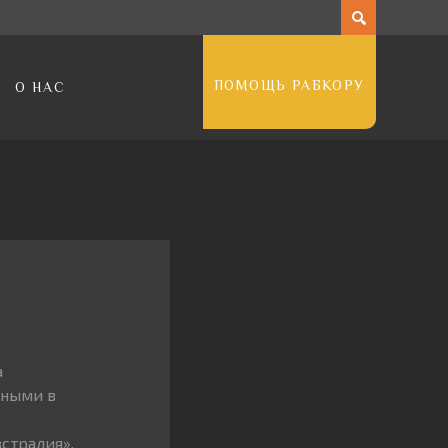
ПОМОЩЬ РАБКОРУ
О НАС
а
нными в
.
стралия»,