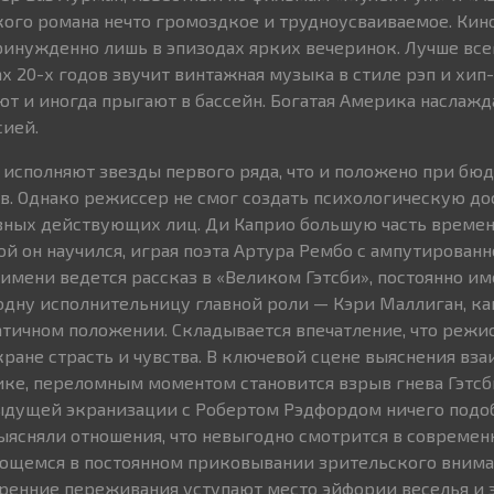
кого романа нечто громоздкое и трудноусваиваемое. Кин
ринужденно лишь в эпизодах ярких вечеринок. Лучше всег
х 20-х годов звучит винтажная музыка в стиле рэп и хип-
ют и иногда прыгают в бассейн. Богатая Америка наслаж
сией.
 исполняют звезды первого ряда, что и положено при бю
в. Однако режиссер не смог создать психологическую до
вных действующих лиц. Ди Каприо большую часть времен
ой он научился, играя поэта Артура Рембо с ампутированн
 имени ведется рассказ в «Великом Гэтсби», постоянно им
одну исполнительницу главной роли — Кэри Маллиган, к
тичном положении. Складывается впечатление, что режис
экране страсть и чувства. В ключевой сцене выяснения в
ке, переломным моментом становится взрыв гнева Гэтсб
дыдущей экранизации с Робертом Рэдфордом ничего подоб
ясняли отношения, что невыгодно смотрится в совреме
ющемся в постоянном приковывании зрительского внима
тренние переживания уступают место эйфории веселья и