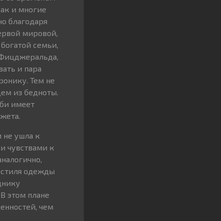
как и многие
но благодаря
ервой мировой,
 богатой семьи,
а Фицджеральда,
ать и пара
ронику. Тем не
цем из бедноты.
сби имеет
жета.
 не ушла к
ми чувствами к
аналогично,
т стиля одежды
днику
В этом плане
енностей, чем