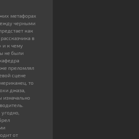
ожих метафорах
 между черными
предстает как
 рассказчика в
 и к чему
ы не были
 кафедра
 же преломлял
евой сцене
мериканец, то
похи джаза,
ы изначально
водитель.
 угодно,
брел
ми
одит от