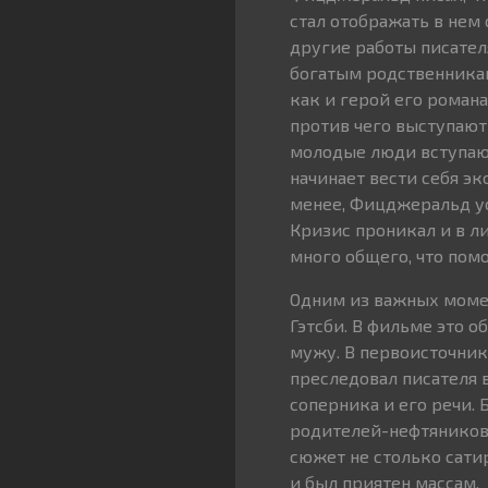
стал отображать в нем
другие работы писател
богатым родственникам
как и герой его романа
против чего выступают
молодые люди вступают
начинает вести себя эк
менее, Фицджеральд ус
Кризис проникал и в л
много общего, что пом
Одним из важных момен
Гэтсби. В фильме это 
мужу. В первоисточник
преследовал писателя 
соперника и его речи.
родителей-нефтяников,
сюжет не столько сати
и был приятен массам.