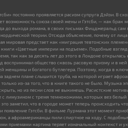
тсби» постоянно проявляется расизм супруга Дэйзи. В сх
ет возможность союза своей жены и Гэтсби, — как брак
ода до выхода романа, в своих письмах Фицджеральд сам 
. нордической теории. Отсюда объяснение, почему от лица
ая мировая предстает как «миграция тевтонских племен»
 книги «Цветные империи на подъеме». Подобные взгляд
мя, так как за десять лет до этого в Лондоне открылась
д воспринимал общество сквозь расовую призму и в ней
ей женщины и богатого бутлегера. Поэтому, когда в ключ
а заднем плане слышится труба, на которой играет афроа
 только из-за того, что в книге такого не было. Музыка э
скрыть, но из песни слов не выкинешь. Расистские мотив
е с лимузином с тремя темнокожими, которых вез белый 
 это заметил, что в городе может теперь происходить что
к и появление Гэтсби. В фильме Лурмана этот момент прио
ок, а афроамериканцы пили спиртное на ходу. С подобны
ми приемами картина теряет изначальный контекст и ух