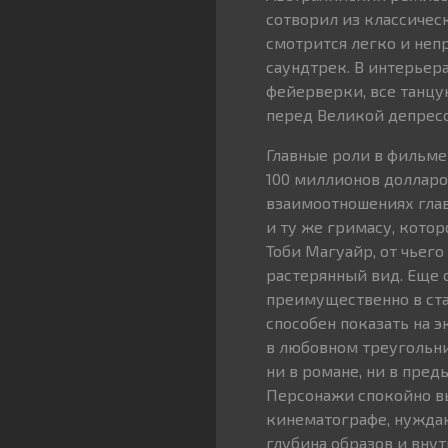
сотворил из классичес
смотрится легко и неп
саундтрек. В интерьера
фейерверки, все танцу
перед Великой депрес
Главные роли в фильме
100 миллионов долларо
взаимоотношениях гла
и ту же гримасу, котор
Тоби Магуайр, от чьего
растерянный вид. Еще 
преимущественно в ста
способен показать на 
в любовном треугольни
ни в романе, ни в пре
Персонажи спокойно вы
кинематографе, нужда
глубина образов и вну