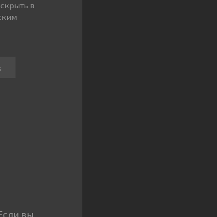
аскрыть в
ским
5
Если вы