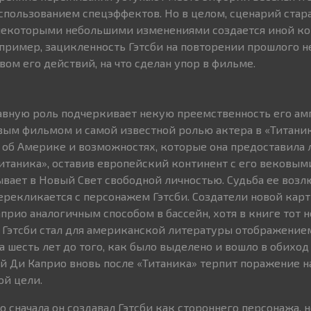
спользованием спецэффектов. Но в целом, сценарий стара
 некоторыми небольшими изменениями создается иной ко
апример, зацикленность Гэтсби на повторении прошлого не
ом его действий, на что сделан упор в фильме.
авную роль подчеркивает некую преемственность его амп
ым фильмом и самой известной ролью актера в «Титаник
об Америке и возможностях, которые она предоставила 
Титаника», оставив европейский континент с его вековым
вает в Новый Свет свободной личностью. Судьба ее возл
перекликается с персонажем Гэтсби. Создатели новой кар
рио аналогичным способом в бассейн, хотя в книге тот н
ь Гэтсби стал для американской литературы отображение
 шесть лет до того, как было выделено и вошло в обиход
ой Ди Каприо вновь после «Титаника» терпит поражение н
ой цели.
 сначала он создавал Гэтсби как стороннего персонажа, 