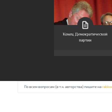
Конец Демократической
партии
По всем вопросам (в т.ч. авторства) пишите на
rabko