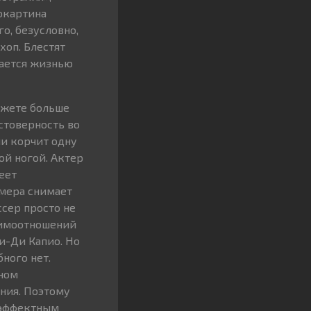
окартина
о, безусловно,
хоп. Блестят
дается жизнью
джете больше
стоверность во
и корчит одну
ой ногой. Актер
еет
амера снимает
сер просто не
заимоотношений
и-Ди Капио. Но
ного нет.
нном
ния. Поэтому
 эффектным