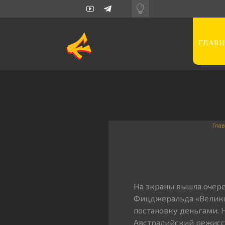
ГЛАВН
Гла
На экраны вышла очере
Фицджеральда «Великий
постановку деньгами. 
Австралийский режиссе