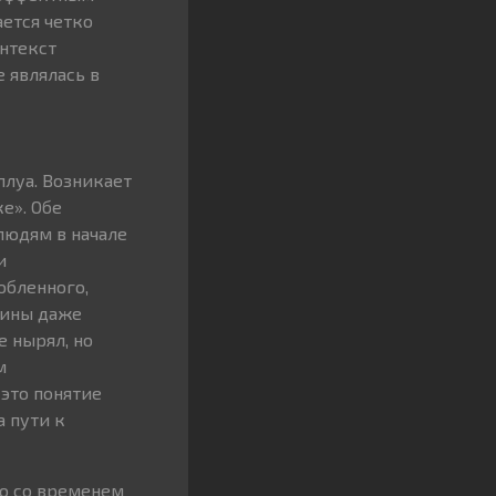
ется четко
нтекст
 являлась в
луа. Возникает
е». Обе
людям в начале
и
юбленного,
тины даже
е нырял, но
м
 это понятие
а пути к
но со временем