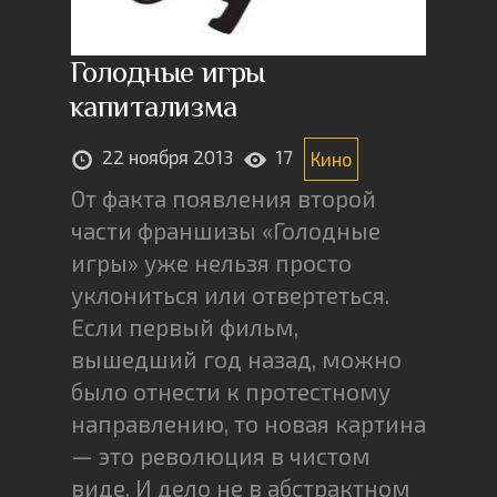
Голодные игры
капитализма
22 ноября 2013
17
Кино
От факта появления второй
части франшизы «Голодные
игры» уже нельзя просто
уклониться или отвертеться.
Если первый фильм,
вышедший год назад, можно
было отнести к протестному
направлению, то новая картина
— это революция в чистом
виде. И дело не в абстрактном