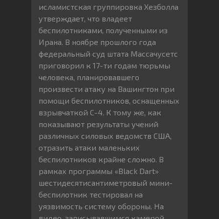
исламистская группировка Хезболла
утверждает, что владеет
беспилотниками, полученными из
Ирана. В ноябре прошлого года
федеральный суд штата Массачусетс
приговорил к 17-ти годам тюрьмы
человека, планировавшего
произвести атаку на Вашингтон при
помощи беспилотников, оснащенных
взрывчаткой С-4. К тому же, как
показывают результаты учений
различных силовых ведомств США,
отразить атаки маленьких
беспилотников крайне сложно. В
рамках программы «Black Dart»
шестидесятисантиметровый мини-
беспилотник тестировал на
уязвимость систему обороны. На
видео, записывавшимся камерой