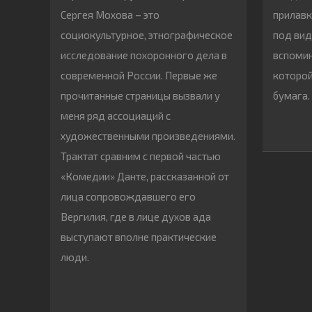
Сергея Мохова – это
прилавк
социокультурное, этнографическое
под вид
исследование похоронного дела в
вспомин
современной России. Первые же
которой
прочитанные страницы вызвали у
бумага.
меня ряд ассоциаций с
художественными произведениями.
Трактат сравним с первой частью
«Комедии» Данте, рассказанной от
лица сопровождавшего его
Вергилия, где в лице духов ада
выступают вполне практические
люди.