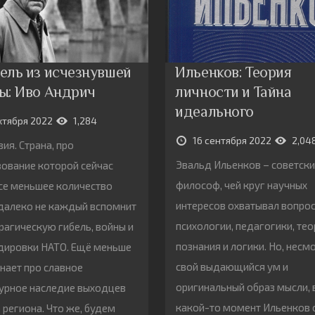
ель из исчезнувшей
Ильенков: Теория
ы: Иво Андрич
личности и Тайна
идеального
ктября 2022
1,284
16 сентября 2022
2,04
ия. Страна, про
Эвальд Ильенков – советск
ование которой сейчас
философ, чей круг научных
се меньшее количество
интересов охватывал вопро
далеко не каждый вспомнит
психологии, педагогики, те
трагическую гибель, войны и
познания и логики. Но, несм
дировки НАТО. Ещё меньше
свой выдающийся ум и
нает про славное
оригинальный образ мысли, 
урное наследие выходцев
какой-то момент Ильенков 
о региона. Что же, будем