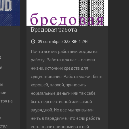
Бредовая работа
09 сентября 2022
1,294
Почти все мы работаем, ходим на
8
работу. Работа для нас – основа
ий
жизни, источник средств для
существования. Работа может быть
сы
хорошей, плохой, приносить
ории
нормальные деньги или так себе,
отря на
быть перспективной или самой
заурядной. Но все мы привыкли
в
жить в парадигме, что если работа
стал
есть, значит, экономика в ней