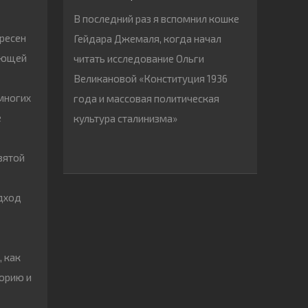
В последний раз я вспомнил кошке
ресен
Гейдара Джемаля, когда начал
жающей
читать исследование Ольги
Великановой «Конституция 1936
 многих
года и массовая политическая
е
культура сталинизма»
зятой
одход
 как
торию и