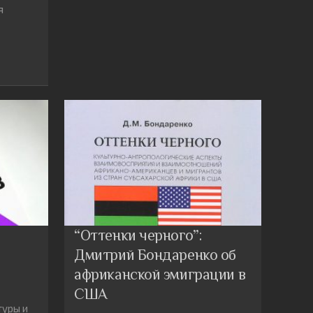
я
“Оттенки черного”:
Дмитрий Бондаренко об
африканской эмиграции в
США
туры и