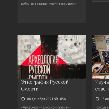
работать привычными методами
Этнография Русской
Изуча
Смерти
совет
06 декабря 2021
854
15 о
«Археология русской смерти»
Когда в