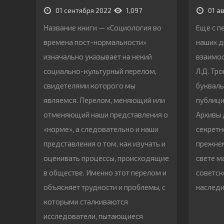
01 сентября 2022
1,097
01 а
Название книги — «Социология во
Еще с п
времена пост-нормальности»
наших д
изначально указывает на некий
взаимоо
социально-культурный перелом,
Л.Д. Тр
свидетелями которого мы
букваль
являемся. Перелом, меняющий или
публици
отменяющий наши представления о
Архивы 
«норме», а следовательно и наши
секретн
представления о том, как изучать и
прежнем
оценивать процессы, происходящие
свете м
в обществе. Именно этот перелом и
советск
объясняет трудности и проблемы, с
наслед
которыми сталкиваются
исследователи, пытающиеся