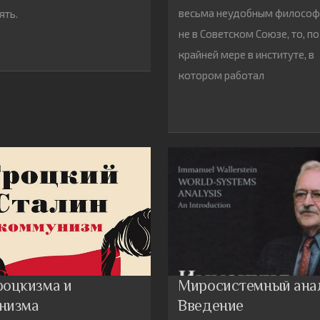
весьма неудобным философ
ять.
не в Советском Союзе, то, по
крайней мере в институте, в
котором работал
роцкизма и
Миросистемный ана
низма
Введение