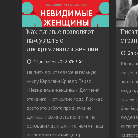
Как данные позволяют
Писат
нам узнать о
стран
дискриминации женщин
24 о
12 декабря 2022
946
Югослав
На днях дочитал замечательную
существ
книгу Кэролайн Криадо Перес
знают в
«Невидимые женщины». Для меня
людей, 
эта книга — открытие года. Прежде
про её 
всего это работа про значение
бомбар
данных. И важность политики на
людей з
основании данных — то, чем я и наш
литерат
исследовательский центр
из этог