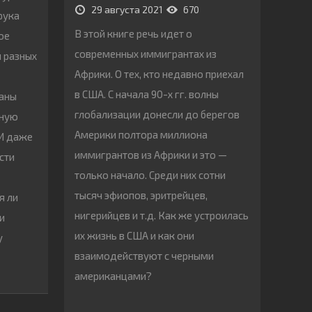
29 августа 2021
670
рука
В этой книге речь идет о
ое
современных иммигрантах из
и разных
Африки. О тех, кто недавно приехал
в США. С начала 90-х гг. волны
ганы
глобализации донесли до берегов
нную
Америки полтора миллиона
 И даже
иммигрантов из Африки и это —
сти
только начало. Среди них сотни
тысяч эфиопов, эритрейцев,
я ли
нигерийцев и т.д. Как же устроилась
и
их жизнь в США и как они
у
взаимодействуют с черными
американцами?