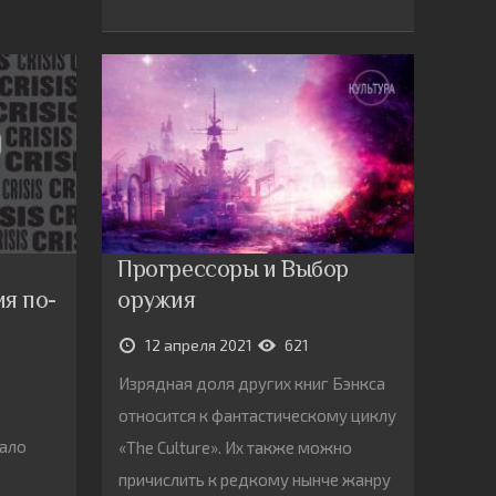
Прогрессоры и Выбор
я по-
оружия
12 апреля 2021
621
Изрядная доля других книг Бэнкса
относится к фантастическому циклу
вало
«The Culture». Их также можно
причислить к редкому нынче жанру