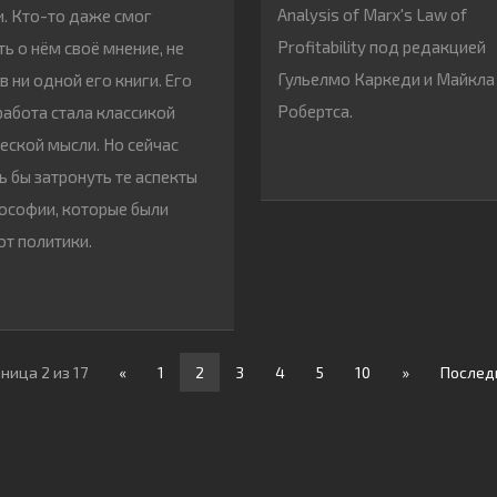
Analysis of Marx's Law of
. Кто-то даже смог
Profitability под редакцией
ть о нём своё мнение, не
Гульелмо Каркеди и Майкла
в ни одной его книги. Его
Робертса.
работа стала классикой
еской мысли. Но сейчас
ь бы затронуть те аспекты
ософии, которые были
от политики.
ница 2 из 17
«
1
2
3
4
5
10
»
Послед