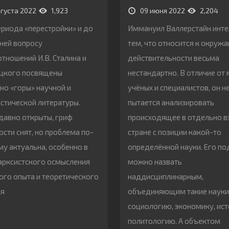
вгуста 2022
1,923
09 июня 2022
2,204
ериода «перестройки» и до
Иммануил Валлерстайн инте
ней вопросу
тем, что относится к окру
тношений И.В. Сталина и
действительности весьма
оцкого посвящены
нестандартно. В отличие от
но «горы» научной и
учёных и специалистов, он н
стической литературы.
пытается анализировать
давно открыты, гриф
происходящее в отдельно в
ости снят, но проблема по-
стране с позиции какой-то
у актуальна, особенно в
определённой науки. Его п
арксистского осмысления
можно назвать
ого опыта и теоретического
наддисциплинарным,
ия
объединяющим такие науки,
социологию, экономику, ис
политологию. А объектом