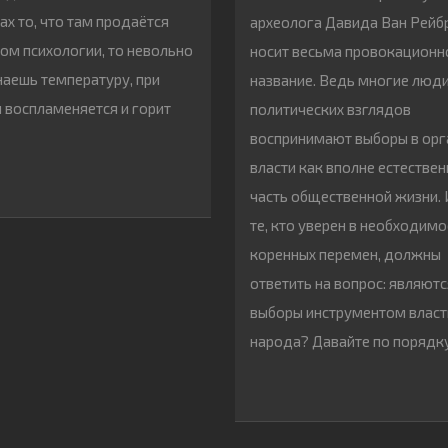
ах то, что там продаётся
археолога Давида Ван Рейб
ом психологии, то невольно
носит весьма провокационн
аешь температуру, при
название. Ведь многие люд
 воспламеняется и горит
политических взглядов
воспринимают выборы в ор
власти как вполне естестве
часть общественной жизни.
те, кто уверен в необходимо
коренных перемен, должны
ответить на вопрос: являютс
выборы инструментом власт
народа? Давайте по порядк