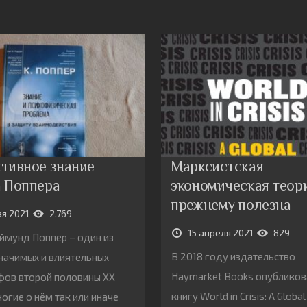
тивное знание
Марксистская
 Поппера
экономическая теори
прежнему полезна
ая 2021
2,769
15 апреля 2021
829
ймунд Поппер – один из
В 2018 году издательство
начимых и влиятельных
Haymarket Books опублико
ов второй половины ХХ
книгу World in Crisis: A Global
ногие о нём так или иначе