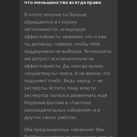
что меньшинство всегда право
.
В итоге популисты больше
обращаются в сторону
легитимности, игнорируя
эффективность: неважно, что и как
ты делаешь, главное, чтобы тебя
поддержали на выборах. Технократы
же ратуют исключительно за
эффективность. Да, иногда нужно
«подзатянуть» пояса. И не важно, что
подумает плебс. Ведь народ — не
эксперты. Кстати, тему власти
экспертов пытался развенчать ещё
Иеремия Бентам в «Тактике
законодательных собраний» и в
других своих работах.
Оба предложенных «лечения» Ван
Рейбрук считает не удачными, хоть и