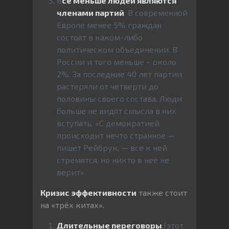
В
сё меньше людей являются
членами партий
. В современной
Европе менее 5% граждан
состоят в каком-либо
политическом объединении. В
России и того меньше – около
2%. За последние 40 лет партии
растеряли от четверти до
половины своего состава. Люди
больше не видят смысла в них
вступать. «С демократией
происходит нечто странное —
пишет Рейбрук, — все к ней
стремятся, но никто в неё не
верит».
Кризис эффективности
также стоит
на «трёх китах».
Длительные переговоры
(этот