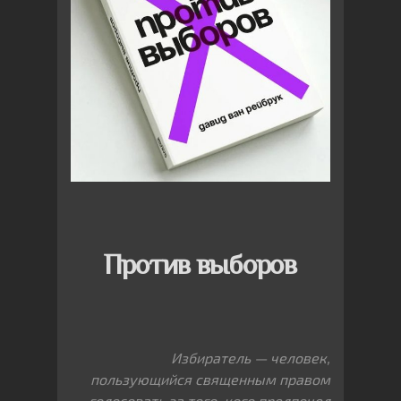
Против выборов
Избиратель — человек,
пользующийся священным правом
голосовать за того, кого предпочел