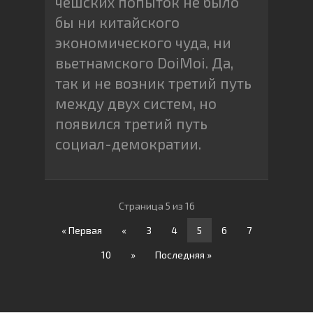
чешских попыток не было
бы ни китайского
экономического чуда, ни
вьетнамского DoiMoi. Да,
так и не возник третий путь
между двух систем, но
появился третий путь
социал-демократии.
Страница 5 из 16
« Первая
«
3
4
5
6
7
10
»
Последняя »