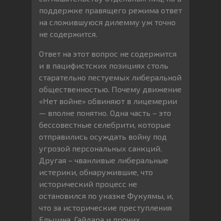
поддержке правящего режима ответ
на сложившуюся дилемму уж точно
не содержится.
Ответ на этот вопрос не содержится
и в пацифистских позициях столь
старательно пестуемых либеральной
общественностью. Почему движение
«Нет войне» обвиняют в лицемерии
— вполне понятно. Одна часть – это
бессовестные селебрити, которые
отправились осуждать войну под
угрозой персональных санкций.
Другая – чванливые либеральные
истерики, обнаружившие, что
исторический процесс не
остановился по указке Фукуямы, и,
что за исторические преступления
Ельцина, Гайдара и прочих