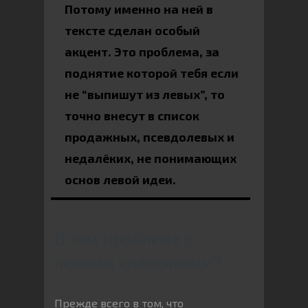
Потому именно на ней в
тексте сделан особый
акцент. Это проблема, за
поднятие которой тебя если
не “выпишут из левых”, то
точно внесут в список
продажных, псевдолевых и
недалёких, не понимающих
основ левой идеи.
В чем проблема с
левыми классиками?
Прежде всего в том, что