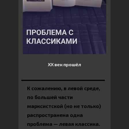
XX век прошёл
К сожалению, в левой среде,
по большей части
марксистской (но не только)
распространена одна
проблема — левая классика.