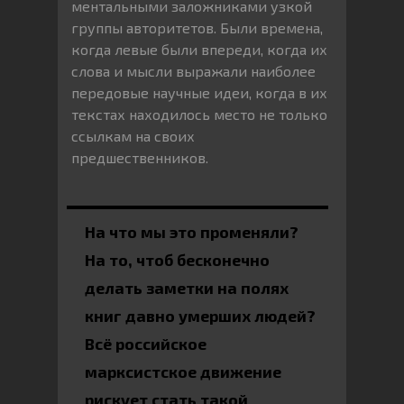
ментальными заложниками узкой
группы авторитетов. Были времена,
когда левые были впереди, когда их
слова и мысли выражали наиболее
передовые научные идеи, когда в их
текстах находилось место не только
ссылкам на своих
предшественников.
На что мы это променяли?
На то, чтоб бесконечно
делать заметки на полях
книг давно умерших людей?
Всё российское
марксистское движение
рискует стать такой