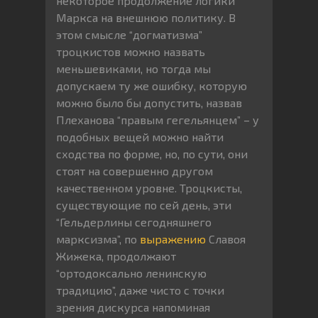
некоторое продолжение логики
Маркса на внешнюю политику. В
этом смысле “догматизма”
троцкистов можно назвать
меньшевиками, но тогда мы
допускаем ту же ошибку, которую
можно было бы допустить, назвав
Плеханова “правым гегельянцем” – у
подобных вещей можно найти
сходства по форме, но, по сути, они
стоят на совершенно другом
качественном уровне. Троцкисты,
существующие по сей день, эти
“Гельдерлины сегодняшнего
марксизма”, по
выражению
Славоя
Жижека, продолжают
“ортодоксально ленинскую
традицию”, даже чисто с точки
зрения дискурса напоминая