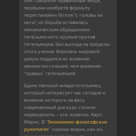
они говорили правильные вещи,
первыми изобретя формулу
перестановки Гегеля “с головы на
ноги”, их борьба оставалась
механическим обращением
гегельянского оружия против
гегельянцев, без выхода за пределы
этого учения. Впрочем, мировой
разум поддался их влиянию
немногим сильнее, чем влиянию
“правых” гегельянцев.
Единственный младогегельянец,
который интересует нас сегодня и
влияние которого на весь
современный дискурс сложно
переоценить – это, конечно, Карл
Маркс. В “
Экономико-философских
рукописях
” хорошо видно, как он,