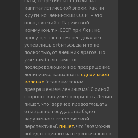
сути, теоретиком социализма
капиталистической эпохи. Как ни
крути, но “ленинский СССР” – это
опыт, схожий с Парижской
коммуной, т.к. СССР при Ленине
просуществовал менее двух лет,
успев лишь отбиться, да и то не
полностью, от внешних врагов. Но
уже там было заметно
послереволюционное превращение
ленинизма, названная в
одной моей
колонке
“сталинистским
превращением ленинизма”. С одной
стороны, как уже говорилось, Ленин
пишет, что “заранее провозглашать
отмирание государства будет
нарушением исторической
перспективы”,
пишет
, что “возможна
победа социализма первоначально в