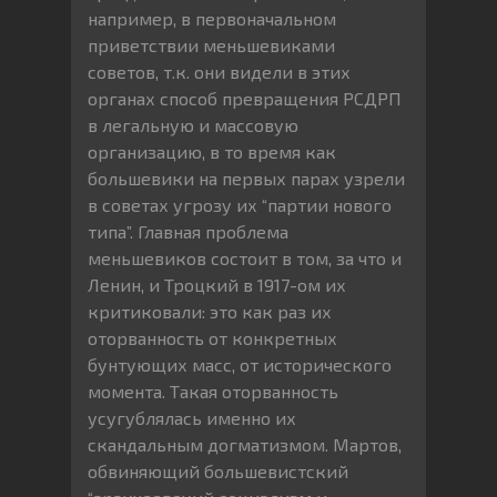
например, в первоначальном
приветствии меньшевиками
советов, т.к. они видели в этих
органах способ превращения РСДРП
в легальную и массовую
организацию, в то время как
большевики на первых парах узрели
в советах угрозу их “партии нового
типа”. Главная проблема
меньшевиков состоит в том, за что и
Ленин, и Троцкий в 1917-ом их
критиковали: это как раз их
оторванность от конкретных
бунтующих масс, от исторического
момента. Такая оторванность
усугублялась именно их
скандальным догматизмом. Мартов,
обвиняющий большевистский