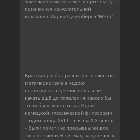
замешана в марксизме, и при чём тут
признанная нежелательной
компания Марка Цукерберга “Мета”.
Вся история марксизма
была историей борьбы
Марксов
Краткий разбор развития элементов
метамарксизма в недрах
предыдущего учения нельзя не
начать ещё до появления какого бы
то ни было марксизма. Идеи
немецкой классической философии
– идеи конца XVIII – начала XIX веков
– были поистине прорывными для
того времени. В ритмах, запущенных