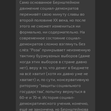
Само основанное Бернштейном
движение социал-демократов
переживёт свою минуту славы во
второй половине XX века, но после
этого не сможет измениться ни
формально, ни содержательно. На
современное состояние социал-
демократов сложно взглянуть без
слёз: “Роза” прикрывает неизменную
тактику буржуазных выборов (даже
когда этих выборов в стране давно
нет), веру в то, что денег в бюджете
на всё хватит (хотя их давно уже не
хватает) и, по сути, консервативную
риторику “защиты социального
государства”, попытку вернуться в
60-е и 70-е. История социал-
демократического учения, конечно,
ещё не закончена, но Бернштейнова