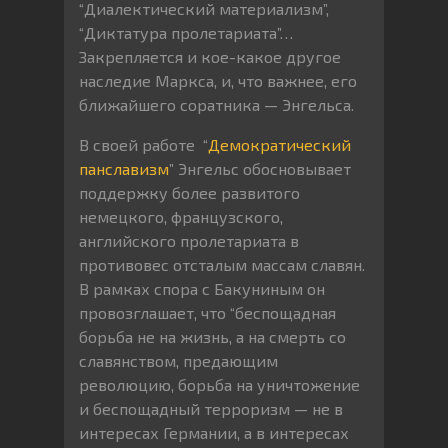
“Диалектический материализм”,
“Диктатура пролетариата”…
Закрепляется и кое-какое другое
наследие Маркса, и, что важнее, его
ближайшего соратника — Энгельса.
В своей работе “
Демократический
панславизм
” Энгельс обосновывает
поддержку более развитого
немецкого, французского,
английского пролетариата в
противовес отсталым массам славян.
В рамках спора с Бакуниным он
провозглашает, что “беспощадная
борьба не на жизнь, а на смерть со
славянством, предающим
революцию, борьба на уничтожение
и беспощадный терроризм — не в
интересах Германии, а в интересах