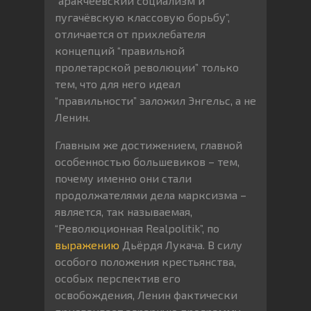
“аракчеевский социализм и
пугачёвскую классовую борьбу”,
отличается от прихлебателя
концепций “правильной
пролетарской революции” только
тем, что для него идеал
“правильности” заложил Энгельс, а не
Ленин.
Главным же достижением, главной
особенностью большевиков – тем,
почему именно они стали
продолжателями дела марксизма –
является, так называемая,
“Революционная Realpolitik”, по
выражению
Дьёрдя Лукача. В силу
особого положения крестьянства,
особых перспектив его
освобождения, Ленин фактически