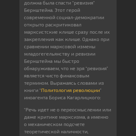
должна была спасти “ревизия”
Бернштейна. Этот герой
современной социал-демократии
открыто раскритиковал
марксистские клише сразу после их
закрепления как клише. Однако при
сравнении марксовой измены
младогегельянству и ревизии
Бернштейна мы быстро
обнаруживаем, что не зря “ревизия”
является чисто финансовым
термином. Выражаясь словами из
книги “
Политология революции
”
иноагента Бориса Кагарлицкого:
“Речь идет не о переосмыслении или
даже критике марксизма, а именно
о механическом подсчете
теоретической наличности,