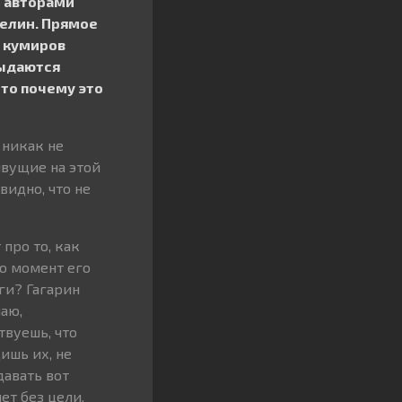
и авторами
мелин. Прямое
з кумиров
выдаются
 то почему это
 никак не
ивущие на этой
видно, что не
про то, как
то момент его
ги? Гагарин
наю,
твуешь, что
ишь их, не
давать вот
ет без цели.