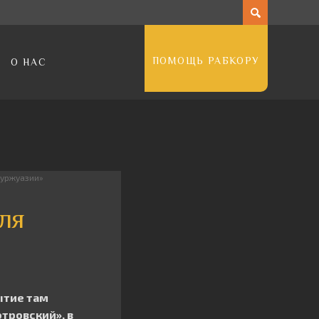
ПОМОЩЬ РАБКОРУ
О НАС
буржуазии»
для
ытие там
тровский», в