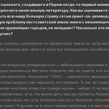
ссыльного, создавшего в Перми когда-то первый книж
рез него нелегальную литературу. Как вы оценивает
ыть всю нашу большую страну сетью принт-он-деманд 
ую проблему постсоветской эпохи: книги с некоммер
ме крупнейших городов, не попадают? Насколько это п
 успех?
ь книжки, совершенно не обязательно иметь их на бумаге
-он-деманд мне кажется чересчур громоздким способом 
 что вопросом попадания книг с небольшими тиражами к т
ьно заниматься. Жестоко говорить так, но, знаете, кто хоч
емя прочитать «Архипелаг ГУЛАГ» – разумеется, запрещено
всегда находил, как нарушить это правило. То же, по сущес
ми книгами: кому они правда нужны – найдет. Я не вер
тернативы», в то, что важно дать массам прочесть Альтю
 когда люди, по сути, потеряли доступ к базовому образо
не знают. Я думаю, не в этом главная проблема, а в массов