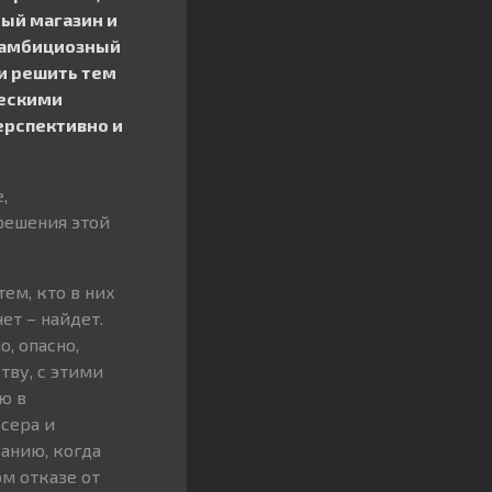
ный магазин и
е амбициозный
и решить тем
ческими
ерспективно и
,
решения этой
ем, кто в них
ет – найдет.
, опасно,
тву, с этими
ю в
ссера и
ванию, когда
ом отказе от