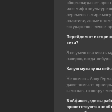
общества; да нет, прос
их в миф о «культуре в
перемены в мире могут
политики, левые в том 
государство – левое, п
Перейдем от историче
сети?
Я не умею скачивать му
наверно, когда-нибудь.
Какую музыку вы сейча
Не помню… Анну Герман
даже компакт-проигрыва
само как-то вокруг мен
В «Афише», где вы раб
приветствуются необъ