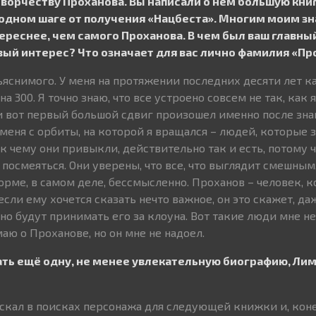
творчеству Проханова. Вы написали о нём большую книг
в одном шаге от получения «Нацбеста». Многим моим 
тереснее, чем самого Проханова. В чем был ваш главны
вый интерес? Что означает для вас лично фамилия «Пр
бъяснимого. У меня на протяжении последних десяти лет к
а 300. Я точно знаю, что все устроено совсем не так, как 
 и вот первый большой сдвиг произошел именно после зна
меня с орбиты, на которой я вращался – людей, которые 
, к чему они привыкли, действительно так и есть, потому 
посмеяться. Они уверены, что все, что выглядит смешным
рме, в самом деле, бессмысленно. Проханов – человек, 
сли ему хочется сказать нечто важное, он это скажет, да
но будут принимать его за клоуна. Вот такие люди мне не
аю о Проханове, но он мне не надоел.
ать ещё одну, не менее увлекательную биографию, Лим
скал в поисках персонажа для следующей книжки и, кон