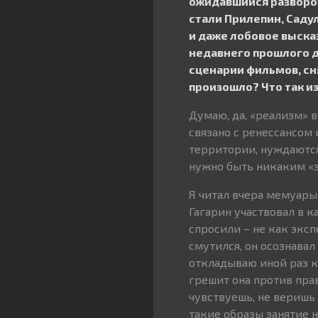
ожидавшийся разворот
стали Прилепин, Саду
и даже лобовое выска
недавнего прошлого д
сценарии фильмов, сня
произошло? Что так и
Думаю, да, «реализм» в
связано с ренессансом 
территории, нуждаются 
нужно быть никаким «эк
Я читал вчера мемуары 
Гагарин участвовал в 
спросили – не как эксп
смутился, он осознавал
откладываю иной раз кн
грешит она против пра
чувствуешь, не веришь 
такие образы занятие н