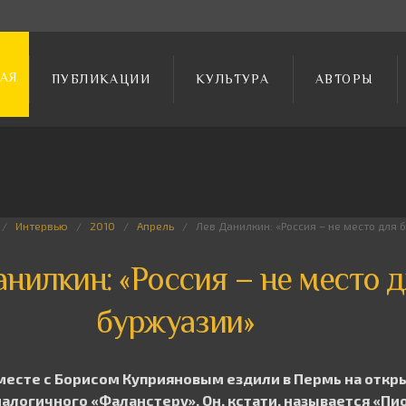
АЯ
ПУБЛИКАЦИИ
КУЛЬТУРА
АВТОРЫ
Интервью
2010
Апрель
Лев Данилкин: «Россия – не место для 
анилкин: «Россия – не место 
буржуазии»
 вместе с Борисом Куприяновым ездили в Пермь на откр
алогичного «Фаланстеру». Он, кстати, называется «Пио