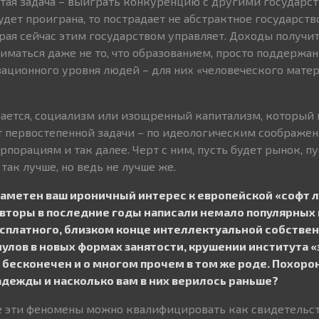
стая задача – выиграть конкуренцию с другими государст
дет проиграна, то пострадает не абстрактное государство
рая сейчас этим государством управляет. Доходы получит
ниматься даже не то, что образованием, просто поддержа
ционного уровня людей – для них «человеческого матер
вается, социализм или изощренный капитализм, который 
т первостепенной задачи – по идеологическим соображен
рпорациям и так далее. Черт с ним, пусть будет рынок, пу
так лучше, но ведь не лучше же.
заметен ваш ироничный интерес к европейской «софт л
 авторы в последние годы написали немало популярных 
платного, близком конце интеллектуальной собствен
лов в новых формах занятости, крушении института «з
 бесконечен и о многом прочем в том же роде. Похоро
дежды и насколько вам в них верилось раньше?
се эти феномены можно квалифицировать как свидетельс