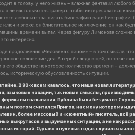
одит в голову, у него жизнь – влажная фантазия любого б
что я не настолько экстраверт, чтобы интересоваться как
истого любопытства, писать биографию ради биографии. 
е ключ к эпохе, он блистательное исключение, он как буд
с машины времени выпал. Через фигуру Лимонова сложно п
 это интересно.
оде продолжения «Человека с яйцом» – в том смысле, что
длинное положение дел. А герой следующей, он тоже жив
и в его обществе некоторое количество времени – должен
лось, историческую обусловленность ситуации.
втайне. В 90-х всем казалось, что наша новая литерату
ля, языковых новаций, т.е. новые смыслы, производим
 формы высказывания. Публика была без ума от Сорок
дным поэтом считался Пригов, на смену которому ид
левин, более массовый и «сюжетный» писатель, всё р
ных выкрутасов и выдуманных ситуаций, а не как расс
ных историй. Однако в нулевых годах случился мало 