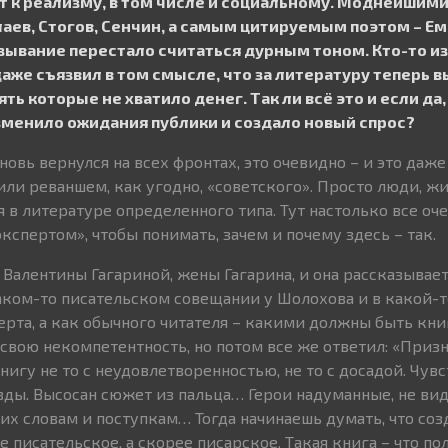
 к реализму, в том числе и социальному. Моднейшим
лаев, Стогов, Сенчин, а самым цитируемым поэтом – Е
зывание перестало считаться дурным тоном. Кто-то и
аже съязвил в том смысле, что за литературу теперь 
ть которые не хватило денег. Так ли всё это и если да,
зменило ожидания публики и создало новый спрос?
новь вернулся на всех фронтах, это очевидно – и это даже
или реваншем, как угодно, «советского». Просто люди, ж
в литературе определенного типа. Тут настолько все оче
спертом», чтобы понимать, зачем и почему здесь – так.
Валентины Гагариной, жены Гагарина, и она рассказывает 
каком-то писательском совещании у Шолохова и в какой-
ерта, а как обычного читателя – какими должны быть кни
 свою некомпетентность, но потом все же ответил: «Приз
игу не то с неудовлетворенностью, не то с досадой. Чувс
вды. Высосан сюжет из пальца… Герои надуманные, не вид
их словам и поступкам… Тогда начинаешь думать, что соз
е писательское, а скорее писарское. Такая книга – что пол