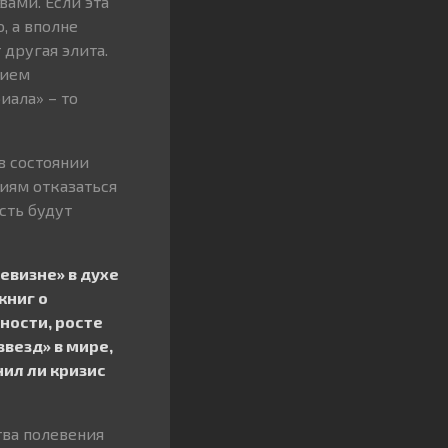
вами. Если эта
, а вполне
 другая элита.
нием
иала» – то
в состоянии
иям отказаться
сть будут
евизне» в духе
книг о
ности, росте
везд» в мире,
нил ли кризис
тва полевения