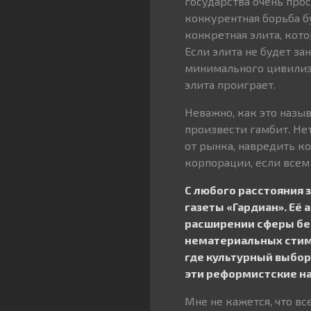
государства очень про
конкурентная борьба бу
конкретная элита, кото
Если элита не будет за
минимального цивилиза
элита проиграет.
Неважно, как это назы
произвести гамбит. Не
от рынка, навредить ко
корпорации, если всем 
С любого расстояния 
газеты «Гардиан». Её
расширении сферы бес
нематериальных стиму
где культурный выбор
эти реформистские на
Мне не кажется, что в