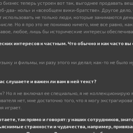
то бизнес теперь устроен вот так, выгоднее продавать ве
еб-два- ноль» и «всеобщем вики-братстве». Другое дело, 
 использовать не только люди, которые занимаются день
числе. Но я про это не понимаю ничего, мне все равно, как
равое, любое, лишь бы исторические интересы обеспечива
ских интересов к частным. Что обычно и как часто вы 
зыку и фильмы, ни разу этого ни делал; как-то не было н
с слушаете и важен ли вам в ней текст?
? Но я не включал ее специально, я не коллекционирую 
теля нет, мне достаточно того, что я могу экстрагироват
я играет.
отаете, так прямо и говорят: у наших сотрудников, знат
яснимые странности и чудачества, например, привяз