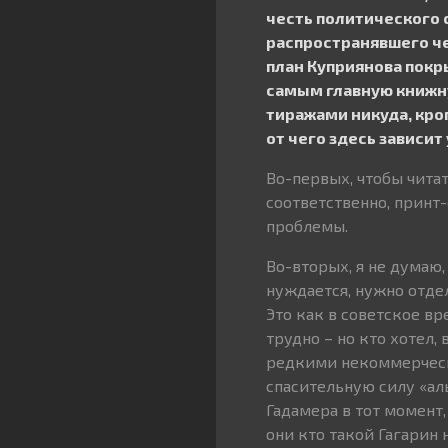
честь политического 
распространявшего че
план Куприянова покр
самым главную книжн
тиражами никуда, кро
от чего здесь зависит
Во-первых, чтобы читат
соответственно, принт
проблемы.
Во-вторых, я не думаю,
нуждается, нужно отдел
Это как в советское вр
трудно – но кто хотел, 
редкими некоммерчески
спасительную силу «аль
Гадамера в тот момент,
они кто такой Гагарин 