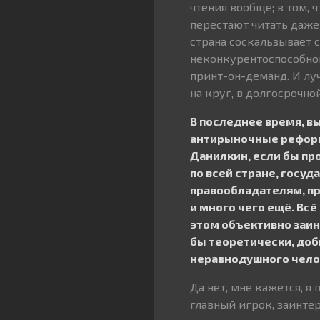
чтения вообще; в том, ч
перестают читать даже
страна соскальзывает 
неконкурентоспособной
принт-он-деманд. И лу
на круг, в долгосрочно
В последнее время, в
антирыночные реформы
Данилкин, если бы пр
по всей стране, госуд
правообладателям, п
и много чего ещё. Всё
этом объективно заинт
бы теоретически, доб
неравнодушного чело
Да нет, мне кажется, я
главный игрок, заинтер