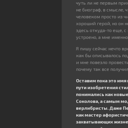
чуть ли не первым прих
не биограф, в смысле, 
человеком просто из ч
хороший герой, но он н
здесь откуда-то еще, 
устроено, а мне именно
Я пишу сейчас нечто вр
как бы описывалось по
и мне повезло провест
почему так все получи
Оставим пока это имя 
пути изобретения сти
понимались как новые
Соколова, а самым мо
верлибристы. Даже Пе
как мастер афористич
захватывающих жизнен