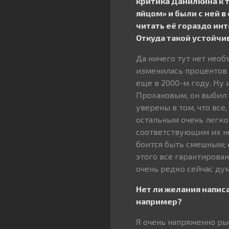
критика Данилкина к 
яйцом» и были с ней 
читать её гораздо ин
Откуда такой устойчи
Да ничего тут нет нео
изменилась процентов н
еще в 2000-м году. Ну
Прохановым, он выбил 
уверены в том, что все
остальным очень легко 
соответствующим их но
боится быть смешным; е
этого все гарантирован
очень редко сейчас дум
Нет ли желания напис
например?
Я очень напряженно ры