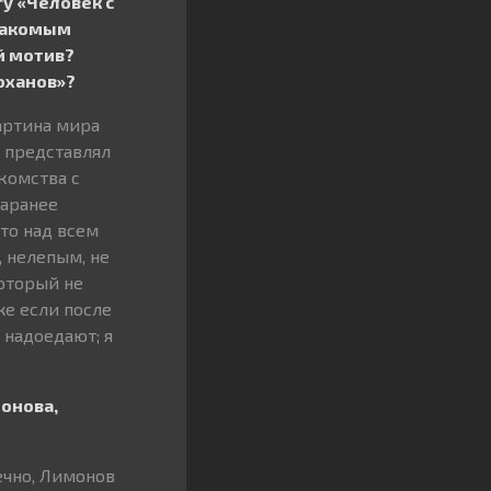
у «Человек с
знакомым
й мотив?
оханов»?
артина мира
я представлял
комства с
заранее
что над всем
, нелепым, не
который не
же если после
 надоедают; я
онова,
ечно, Лимонов