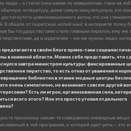
то люди – а статистика какая-то невероятная, глаза на лоб
 обычную литературу, даже самую макулатурную; это озна
с достигнутого цивилизационного витка, что она станови
. В общем, от пиратских копий книг в интернете толку б
чше бы государство само стало главным пиратом, ему же 
й перспективе; да и издателям – им же нужны люди, кото
ы предлагаете в своём блоге прямо-таки социалистиче
 в книжной области. Можно себе представить, что с
оснулся завтра министром культуры: фиксированные ц
арственное пиратство, то есть отказ от уважения к кор
ревращение библиотек в этакие модные центры беспла
 это очень симпатично, но возникает совсем другой воп
ересован? Есть ли игрок, организованная сила, котора
иться всего этого? Или это просто утопия отдельного
века?
 просто произношу какие-то совершенно очевидные вещи. 
есованный в той программе, о которой идет речь – это ж 