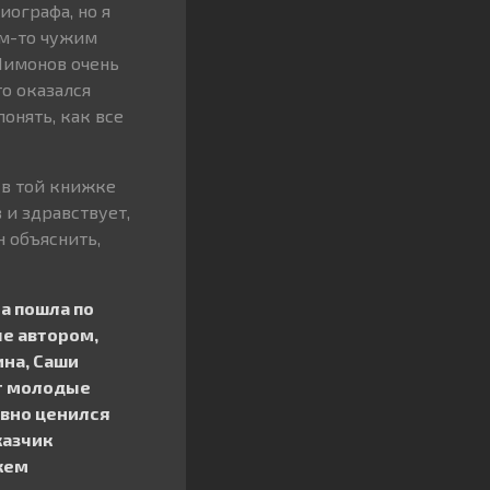
иографа, но я
им-то чужим
Лимонов очень
то оказался
онять, как все
 в той книжке
 и здравствует,
 объяснить,
ра пошла по
ые автором,
ина, Саши
ут молодые
авно ценился
казчик
кем