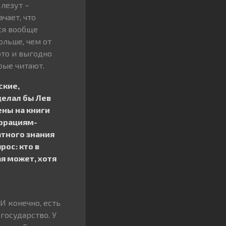
 лезут –
чает, что
тся вообще
ольше, чем от
это и выгодно
рые читают.
ские,
делал бы Лев
ены на книги
порациям-
тного знания
рос: кто в
я может, хотя
И конечно, есть
государство. У