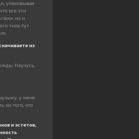
щи, упаковывая
что все эти
гами, но и
ого типа тут
ло.
скачиваете из
ужды. Научусь,
музыку, у меня
ь из того, что
оков и эстетов,
анность