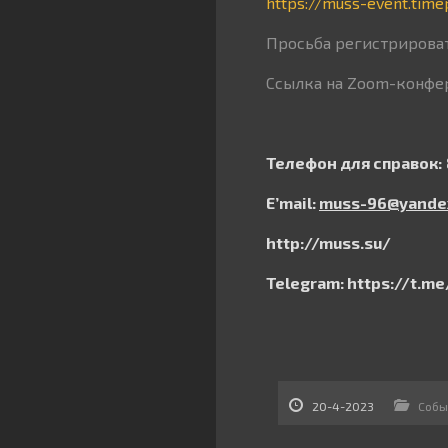
https://muss-event.tim
Просьба регистрироват
Ссылка на Zoom-конфе
Телефон для справок:
E
’
mail
:
muss
-96@
yande
http
://
muss
.
su
/
Telegram
:
https
://
t
.
me
20-4-2023
Собы