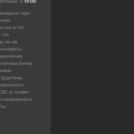
пятница) в
19
.
00
Западом» при
тким
ссии в тот
 что
у из-за
 интересы
населения
литика Китая,
плана
 Эрдогана,
краинского
ВО, уступает
и изменения и
ты: