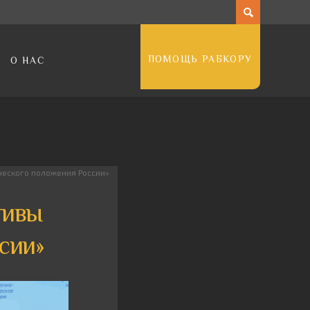
ПОМОЩЬ РАБКОРУ
О НАС
ческого положения России»
тивы
сии»