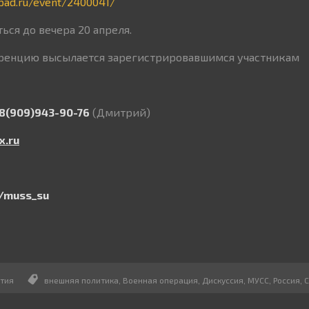
epad.ru/event/2400041/
ься до вечера 20 апреля.
ренцию высылается зарегистрировавшимся участникам
8(909)943-90-76
(Дмитрий)
x
.
ru
/
muss
_
su
тия
внешняя политика
,
Военная операция
,
Дискуссия
,
МУСС
,
Россия
,