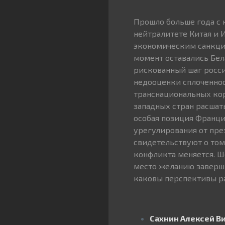
Прошло больше года с 
нейтралитете Китая и 
экономическим санкция
момент оставались Бела
рискованный шаг росси
недооценки сплоченнос
транснациональных кор
западных стран расшат
особая позиция Франци
урегулирования от през
свидетельствуют о том
конфликта меняется. Ш
место желанию заверш
каковы перспективы р
Сахнин Алексей В