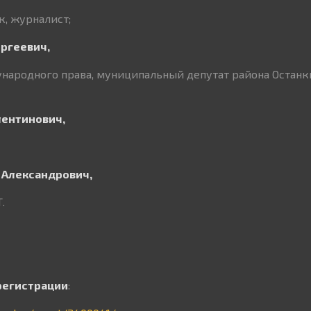
ик, журналист;
ергеевич,
народного права, муниципальный депутат района Останк
лентинович,
 Александрович,
.
регистрации
: