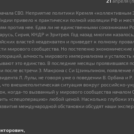
21
апреля (
начала СВО. Неприятие политики Кремля «коллективным 
Индии привело к практически полной изоляции РФ и жес
м против нее. Едва ли не единственными союзниками Ро
русь, Сирия, КНДР и Эритрея. Год назад многим казалось,
йских властей неадекватен и приведет к полному провал
ти мирового сообщества. Но постепенно экономические
пораций, алчность мирового империализма и усталость 
ывают это единство. В последние месяцы проявившаяся по
и после встречи Э. Макрона с Си Цзиньпином, появление 
идента Л. Лулы, не говоря уже о поведении В. Орбана и Р.
, что внешнеполитическая ситуация вокруг российско-у
ок, когда-то вызванный у мирового сообщества началом С
ить «спецоперацию» любой ценой. Насколько глубоки эт
азвития международной обстановки обсудят наши экспер
икторович,