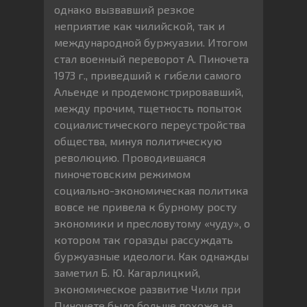
однако вызвавший резкое
неприятие как чилийской, так и
международной буржуазии. Итогом
стал военный переворот А. Пиночета
1973 г., приведший к гибели самого
Альенде и продемонстрировавший,
между прочим, тщетность попыток
социалистического переустройства
общества, минуя политическую
революцию. Проводившаяся
пиночетовским режимом
социально-экономическая политика
вовсе не привела к бурному росту
экономики и пресловутому «чуду», о
котором так горазды рассуждать
буржуазные идеологи. Как однажды
заметил Б. Ю. Кагарлицкий,
экономическое развитие Чили при
Пиночете было больше похоже на