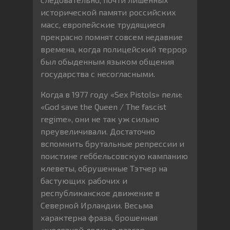
исторической памяти российских
масс, европейские трудящиеся
прекрасно помнят совсем недавние
времена, когда полицейский террор
был обыденным языком общения
государства с несогласными.
Когда в 1977 году «Sex Pistols» пели:
«God save the Queen / The fascist
regime», они не так уж сильно
преувеличивали. Достаточно
вспомнить брутальные репрессии и
поистине геббельсовскую кампанию
клеветы, обрушенные Тэтчер на
бастующих рабочих и
республиканское движение в
Северной Ирландии. Весьма
характерна фраза, брошенная
«железной леди» в разгар