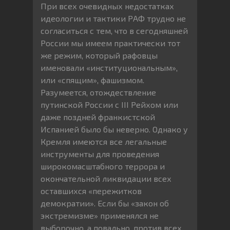
При всех очевидных недостатках
идеологии и тактики РАФ трудно не
согласиться с тем, что в сегодняшней
России мы имеем практически тот
же режим, который рафовцы
именовали «институциональным»,
или «спящим», фашизмом.
Разумеется, отождествление
путинской России с III Рейхом или
даже поздней франкистской
Испанией было бы неверно. Однако у
Кремля имеются все легальные
инструменты для проведения
широкомасштабного террора и
окончательной ликвидации всех
оставшихся «пережитков
демократии». Если бы «закон об
экстремизме» применялся не
выборочно, а повально, против всех,