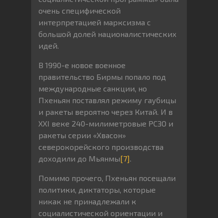
очень специфической
интерпретацией марксизма с
большой долей националистических
идей.
В 1990-е новое военное
правительство Бирмы попало под
международные санкции, но
Пхеньян поставлял режиму гаубицы
и ракеты вероятно через Китай. И в
XXI веке 240-милиметровые РСЗО и
ракеты серии «Хвасон»
северокорейского производства
доходили до Мьянмы
[7]
.
Помимо прочего, Пхеньян посещали
политики, диктаторы, которые
никак не принадлежали к
социалистической ориентации и