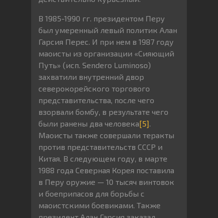
В 1985-1990 гг. президентом Перу
был умеренный левый политик Алан
Гарсия Перес. И при нем в 1987 году
маоисты из организации «Сияющий
Путь» (исп. Sendero Luminoso)
захватили внутренний двор
северокорейского торгового
представительства, после чего
взорвали бомбу, в результате чего
были ранены два человека
[5]
.
Маоисты также совершали теракты
против представительств СССР и
Китая. В следующем году, в марте
1988 года Северная Корея поставила
в Перу оружие — 10 тысяч винтовок
и боеприпасов для борьбы с
маоистскими боевиками. Также
президент Алан Гарсия заказал