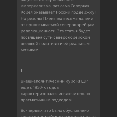
империализма, раз сама Северная
Корея оказывает России поддержку!
Но резоны Пхеньяна весьма далеки
от приписываемой северокорейцам
революционноти. Эта статья будет
посвящена сути северокорейской
внешней политики и её реальным
мотивам.
I
Внешнеполитический курс КНДР
еще с 1950-х годов
характеризовался исключительно
прагматичным подходом.
Во-первых, это было обусловлено
советско-китайским расколом, из-за