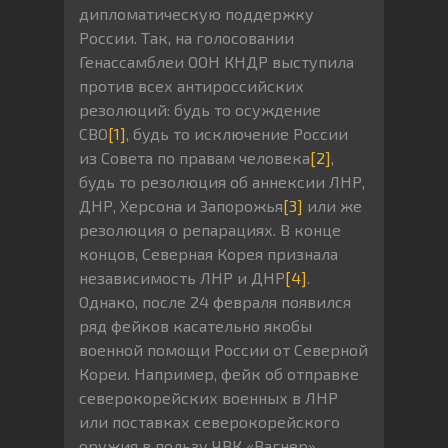
дипломатическую поддержку
России. Так, на голосовании
Генассамблеи ООН КНДР выступила
против всех антироссийских
резолюций: будь то осуждение
СВО
[1]
, будь то исключение России
из Совета по правам человека
[2]
,
будь то резолюция об аннексии ЛНР,
ДНР, Херсона и Запорожья
[3]
или же
резолюция о репарациях. В конце
концов, Северная Корея признала
независимость ЛНР и ДНР
[4]
.
Однако, после 24 февраля появился
ряд фейков касательно якобы
военной помощи России от Северной
Кореи. Например, фейк об отправке
северокорейских военных в ЛНР
или поставках северокорейского
оружия в пользу ЧВК «Вагнер».