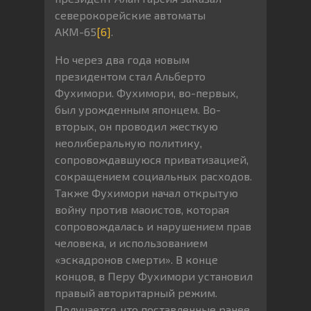
северокорейские автоматы
АКМ-65
[6]
.
Но через два года новым
президентом стал Альберто
Фухимори. Фухимори, во-первых,
был урожденным японцем. Во-
вторых, он проводил жесткую
неолиберальную политику,
сопровождавшуюся приватизацией,
сокращением социальных расходов.
Также Фухимори начал открытую
войну против маоистов, которая
сопровождалась и нарушением прав
человека, и использованием
«эскадронов смерти». В конце
концов, в Перу Фухимори установил
правый авторитарный режим.
Получается, что поставленные ранее