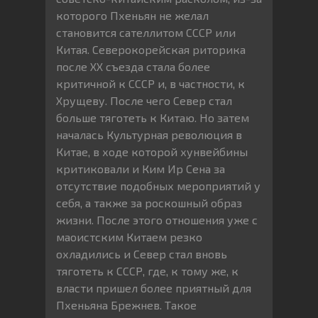
которого Пхеньян не желал
становится сателлитом СССР или
Китая. Северокорейская риторика
после XX съезда стала более
критичной к СССР и, в частности, к
Хрущеву. После чего Север стал
больше тяготеть к Китаю. Но затем
началась Культурная революция в
Китае, в ходе которой хунвейбины
критиковали и Ким Ир Сена за
отсутствие подобных мероприятий у
себя, а также за роскошный образ
жизни. После этого отношения уже с
маоистским Китаем резко
охладились и Север стал вновь
тяготеть к СССР, где, к тому же, к
власти пришел более приятный для
Пхеньяна Брежнев. Такое