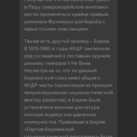
в Перу северокорейские винтовки
могли применяться крайне правым
режимом Фухимори для борьбы с
маоистскими повстанцами.
Также есть другой пример – Бирма.
В 1970-1980-е годы КНДР заключила
ряд соглашений о поставках оружия
режиму генерала У Не Вина.
Несмотря на то, что тогдашний
Бирманский союз имел общие с
КНДР черты (ориентация на принцип
неприсоединения, социалистический
вектор развития), в Бирме была
установлена военная диктатура,
которая подвергала давлению
коммунистов. Правившая в Бирме
«Партия бирманской
социалистической программы» была