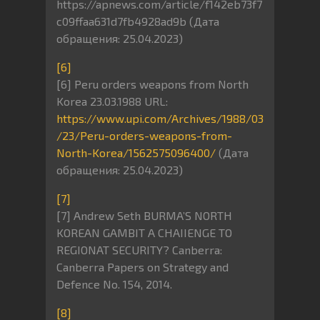
https://apnews.com/article/f142eb73f7
c09ffaa631d7fb4928ad9b (Дата
обращения: 25.04.2023)
[6]
[6] Peru orders weapons from North
Korea 23.03.1988 URL:
https://www.upi.com/Archives/1988/03
/23/Peru-orders-weapons-from-
North-Korea/1562575096400/
(Дата
обращения: 25.04.2023)
[7]
[7] Andrew Seth BURMA’S NORTH
KOREAN GAMBIT A CHAIIENGE TO
REGIONAT SECURITY? Canberra:
Canberra Papers on Strategy and
Defence No. 154, 2014.
[8]