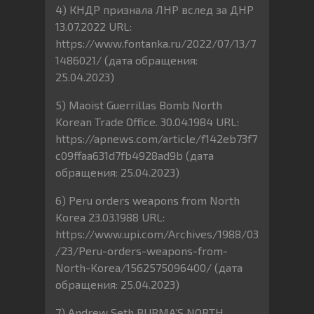
4) КНДР признала ЛНР вслед за ДНР
13.07.2022 URL:
https://www.fontanka.ru/2022/07/13/7
1486021/ (дата обращения:
25.04.2023)
5) Maoist Guerrillas Bomb North
Korean Trade Office. 30.04.1984 URL:
https://apnews.com/article/f142eb73f7
c09ffaa631d7fb4928ad9b (дата
обращения: 25.04.2023)
6) Peru orders weapons from North
Korea 23.03.1988 URL:
https://www.upi.com/Archives/1988/03
/23/Peru-orders-weapons-from-
North-Korea/1562575096400/ (дата
обращения: 25.04.2023)
7) Andrew Seth BURMA’S NORTH