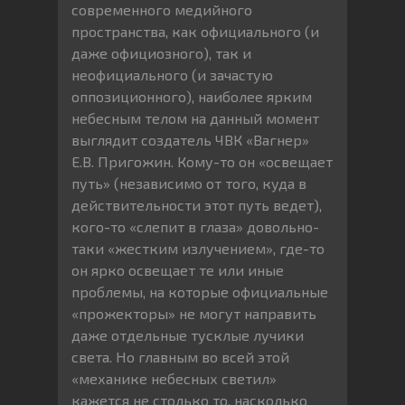
современного медийного
пространства, как официального (и
даже официозного), так и
неофициального (и зачастую
оппозиционного), наиболее ярким
небесным телом на данный момент
выглядит создатель ЧВК «Вагнер»
Е.В. Пригожин. Кому-то он «освещает
путь» (независимо от того, куда в
действительности этот путь ведет),
кого-то «слепит в глаза» довольно-
таки «жестким излучением», где-то
он ярко освещает те или иные
проблемы, на которые официальные
«прожекторы» не могут направить
даже отдельные тусклые лучики
света. Но главным во всей этой
«механике небесных светил»
кажется не столько то, насколько