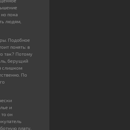
ещенное
вышение
 но пока
ть людям,
иры. Подобное
оит понять: в
о так? Потому
ель, берущий
ся слишком
ественно. По
го
чески
лье и
 то он
окупатель
ботную плату.