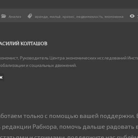
Анализ
аренда
,
жильё
,
кризис
,
недвижимость
,
экономика
АСИЛИЙ КОЛТАШОВ
кономист, Руководитель Центра экономических исследований Инст
лобализации и социальных движений.
аботаем только с помощью вашей поддержки. 
 редакции Рабкора, помочь дальше радовать 
статьями и стримами, поддержите нас рублём