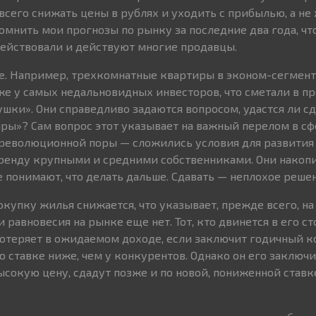
всего снижать цены в рублях и уходить с прибылью, а не 
омнить мои прогнозы по рынку за последние два года, чт
ействовали и действуют многие продавцы.
е. Например, трехкомнатные квартиры в эконом-сегмент
е у самых недальновидных инвесторов, что сметали в п
шки». Они справедливо задаются вопросом, удастся ли сд
ры»? Сам вопрос этот указывает на важный перелом в сф
ореволюционной поры — сложились условия для развития
аренду крупными и средними собственниками. Они накоп
е понимают, что делать дальше. Сдавать — неплохое реше
покупку жилья снижается, что указывает, прежде всего, н
и равновесия на рынке еще нет. Тот, кто двинется в его ст
потеряет в ожидаемом доходе, если заключит годичный к
о ставке ниже, чем у конкурентов. Однако он его заключит
ысокую цену, сдадут позже и по новой, пониженной ставке