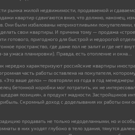
ости рынка жилой недвижимости, продаваемой и сдаваемо
одажи квартир сдвигаются вниз, что должно, наконец, из
в. Они были избалованы неприхотливыми покупателями, 
отделать свои квартиры. И причина тому — продажа «стро
чти готового, пригодного для быстрой и недорогой отдел
тонное пространство, где даже пол не залит и где нет вну
з-за ужаса планировки). Правда, есть отопление и окна…
ак нередко характеризуют российские квартиры иностр
огромная часть работы оставлена на покупателя, котором
в. «Это ваше дело» — повторяли из года в год менеджеры
делец бетонной коробки мог потратить, их не интересова
е «щедрая позиция», а продукт жадности. Застройщиков ин
рибыль. Скромный доход с доделывания их работы они о
радицию продавать не только недоделанными, но и особ
наты в них уходят глубоко в тело здания, тянутся далеко