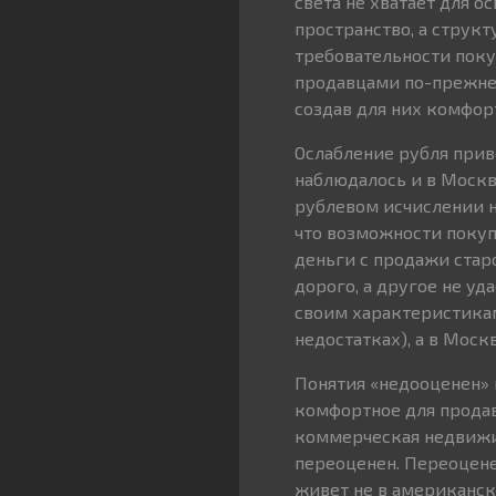
света не хватает для о
пространство, а струк
требовательности поку
продавцами по-прежнем
создав для них комфо
Ослабление рубля прив
наблюдалось и в Москве
рублевом исчислении н
что возможности покуп
деньги с продажи стар
дорого, а другое не уд
своим характеристика
недостатках), а в Моск
Понятия «недооценен» 
комфортное для продав
коммерческая недвижим
переоценен. Переоцене
живет не в американск