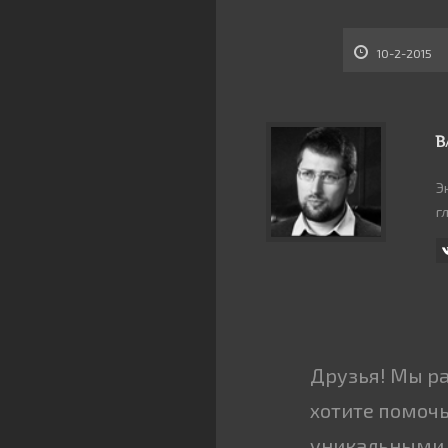
10-2-2015
В
Э
г
Друзья! Мы р
хотите помочь
уникальными 