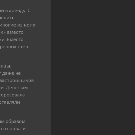
й в аренду. С
менить
многие из коих
ек» вместо
ки. Вместо
тренних стен
анцы.
у даже не
 застройщиков.
ли. Денег им
тересовала
ставляли
ым образом
 от окна, и