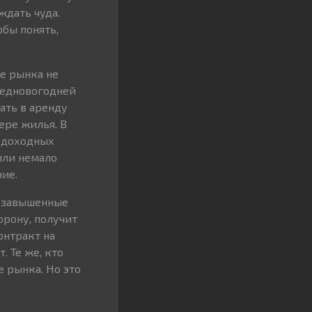
ждать чуда.
обы понять,
е рынка не
редновогодней
ать в аренду
ере жилья. В
 доходных
или немало
ние.
а завышенные
орону, получит
онтракт на
. Те же, кто
 рынка. Но это