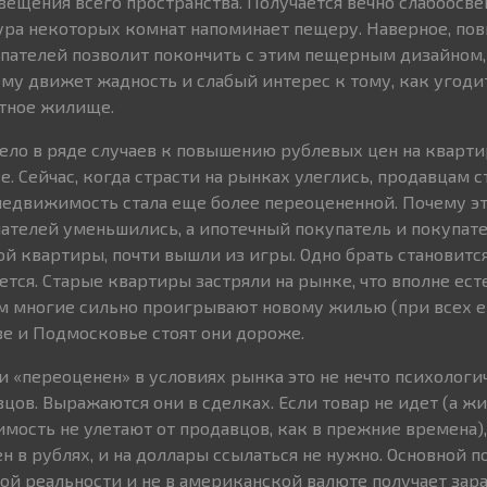
свещения всего пространства. Получается вечно слабоосв
тура некоторых комнат напоминает пещеру. Наверное, по
пателей позволит покончить с этим пещерным дизайном,
у движет жадность и слабый интерес к тому, как угоди
ртное жилище.
ело в ряде случаев к повышению рублевых цен на кварт
. Сейчас, когда страсти на рынках улеглись, продавцам ст
едвижимость стала еще более переоцененной. Почему эт
ателей уменьшились, а ипотечный покупатель и покупат
ой квартиры, почти вышли из игры. Одно брать становит
ается. Старые квартиры застряли на рынке, что вполне ест
м многие сильно проигрывают новому жилью (при всех е
ве и Подмосковье стоят они дороже.
и «переоценен» в условиях рынка это не нечто психологи
цов. Выражаются они в сделках. Если товар не идет (а жи
ость не улетают от продавцов, как в прежние времена),
н в рублях, и на доллары ссылаться не нужно. Основной п
ой реальности и не в американской валюте получает зара