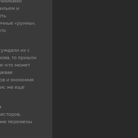
енниками
жильем и
ить
ичные «руины»,
что
суждали их с
нова, то пришли
ое-кто может
шевая
ов и экономия
зис же еще
я
есторов,
уже перемены