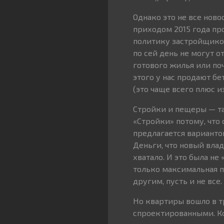
Однако это не все нов
приходом 2015 года пр
политику застройщико
по сей день не могут 
готового жилья или по
этого у нас продают бе
(это чаще всего плюс и
Стройки и пещеры — т
«Стройки» потому, что 
предлагается варианто
Деньги, что новый вла
хватало. И это была н
только максимальная п
другим, пусть и не все.
Но квартиры вошло в т
спроектированными. Ком