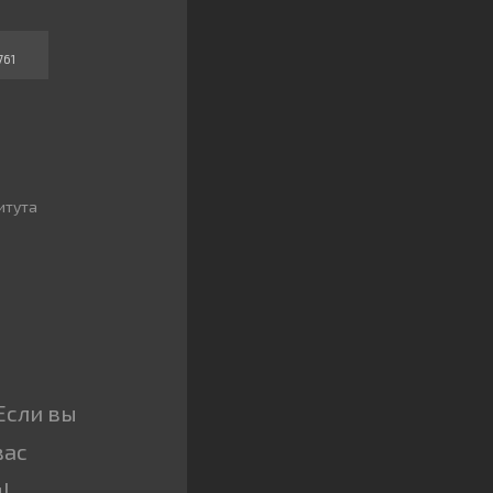
761
итута
Если вы
вас
!