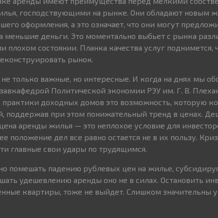
нке аренды имеют преимущества перед мелкими собств
илья, господствующими на рынке. Они обладают новым 
шего оформления, а это означает, что они могут предлож
 меньшие деньги. Это моментально выбьет с рынка разл
и плохом состоянии. Планка качества услуг поднимется, 
еконструировать рынок.
не только важные, но интересные. И когда на днях мы об
завкафедрой Политической экономии РЭУ им. Г. В. Плеха
 практики доходных домов это возможность, которую к
й, поддержав при этом понижательный тренд в ценах. Де
цена аренды жилья — это неплохое условие для инвестор
е положение дел все равно остается не в их пользу. Кри
сти главные свои удары по трудящимся.
но помешать падению рублевых цен на жилье, субсидиру
шать удешевлению аренды оно не в силах. Остановить инв
нные квартиры, тоже не выйдет. Слишком значительны 