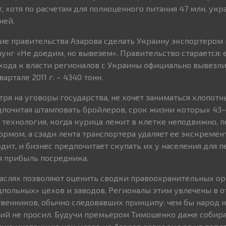
т, хотя по расчетам для полноценного питания 47 млн. ук
ней.
ие правительства Азарова сделать Украину экспортером 
унг «Не доедим, но вывезем». Правительство старается: 
рихода к власти регионалов с Украины официально вывезл
артале 2011 г. – 4340 тонн.
тря на уговоры государства, не хочет заниматься хлопот
почитая штамповать бройлеров, срок жизни которых 43-4
 технология, когда курица лежит в клетке неподвижно, п
ормом, а сзади лента транспортера удаляет ее экскремен
дит, и бизнес предпочитает скупать их у населения для 
я прибыль посредника.
аслях позволяют оценить сводки правоохранительных орг
одпольных» цехов и заводов. Регионалы этим увлечены в о
енников, обычно следовавших принципу: чем бы народ н
сий не просил. Будучи премьером Тимошенко даже собир