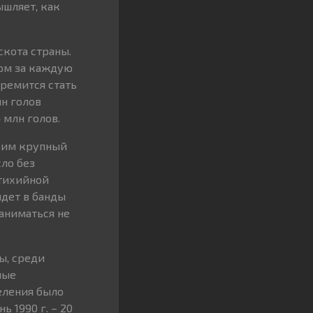
ышляет, как
скота страны.
ирм за каждую
тремится стать
лн голов
4 млн голов.
й им крупный
сло без
стихийной
йдет в банды
аниматься не
мы, среди
ные
селения было
ь 1990 г. – 20