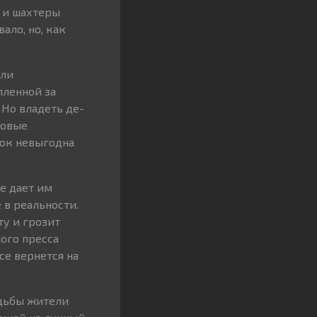
 и шахтеры
ало, но, как
али
пленной за
 Но владеть де-
говые
нок невыгодна
е дает им
 в реальности.
ту и грозит
ого пресса
се вернется на
удьбы жители