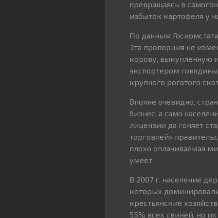
превращаясь в самогон.
избыток картофеля у на
По данным Госкомстата 
Эта пропорция не изме
корову, выкупленную и
экспортером говядины, 
крупного рогатого скота,
Вполне очевидно, стра
бизнес, а само населен
лицензии да гоняет ст
торговлей» правительст
плохо оплачиваемая ми
умеет.
В 2007 г. население де
которых доминировали 
крестьянские хозяйства
55% всех свиней, но их 