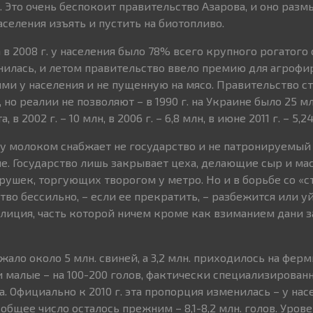
 Это очень беспокоит правительство Азарова, и оно разм
селения изъять и пустить на биотопливо.
в 2008 г. у населения было 78% всего крупного рогатого 
нилась, и летом правительство ввело премию для агроф
ми у населения и не пущенную на мясо. Правительство с
но реалии не позволяют – в 1990 г. на Украине было 25 м
 в 2002 г. – 10 млн, в 2006 г. – 6,8 млн, в июне 2011 г. – 5,2
ну молоком снабжает не государство и не патронируемы
ие. Государство лишь закрывает цеха, делающие сыр и ма
арушек, торгующих творогом у метро. Но и в борьбе со «
во бессильно, – если ее прекратить, – разбежится или у
лиция, часть которой ничем кроме как взиманием дани з
ржало около 5 млн. свиней, а 3,2 млн. приходилось на фер
малые – на 100-200 голов, фактически специализирован
. Официально к 2010 г. эта пропорция изменилась – у на
общее число осталось прежним – 8,1-8,2 млн. голов. Уровен