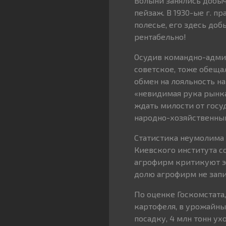
Волыни занялись добыч
пейзаж. В 1930-ые г. п
полесье, его здесь добы
рентабельно!
Осудив командно-админ
советское, тоже обеща
обмен на лояльность н
«невидимая рука рынка
ждать милости от госу
народно-хозяйственны
Статистика неумолима 
Киевского института с
агрофирм критикуют эт
долю агрофирм не зап
По оценке Госкомстата,
картофеля, в урожайный
посадку, 4 млн тонн ух