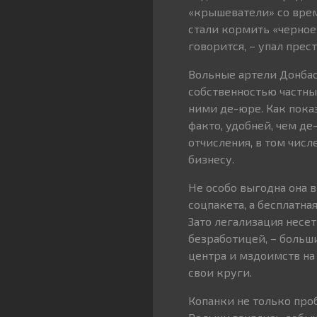
«крышеватели» со врем
стали кормить «черное»
говорится, – упал прес
Вольные артели Донбас
собственностью частных
ними де-юре. Как показ
факто, удобней, чем д
отчисления, в том числ
бизнесу.
Не особо выгодна она 
соцпакета, а бесплатна
Зато легализация несет
безработицей, – больш
центра и мздоимств на 
свои круги.
Копанки не только про