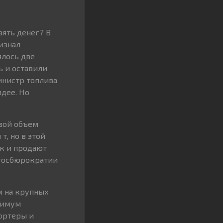
зять денег? В
ризнал
ялось две
ь и оставили
министр топлива
идее. Но
овой объем
т, но в этой
ок и продают
 госбюрократии
м на крупных
нимум
портеры и