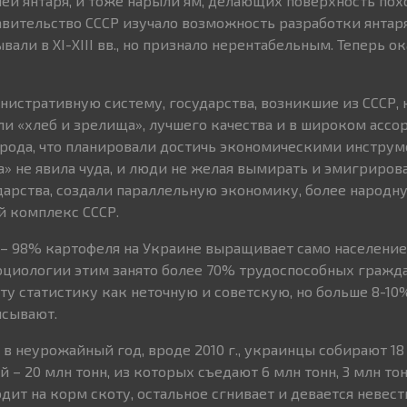
ей янтаря, и тоже нарыли ям, делающих поверхность по
равительство СССР изучало возможность разработки янтар
вали в ХІ-XIII вв., но признало нерентабельным. Теперь ок
истративную систему, государства, возникшие из СССР, 
ли «хлеб и зрелища», лучшего качества и в широком ассо
арода, что планировали достичь экономическими инструм
» не явила чуда, и люди не желая вымирать и эмигрирова
дарства, создали параллельную экономику, более народну
й комплекс СССР.
– 98% картофеля на Украине выращивает само население,
оциологии этим занято более 70% трудоспособных гражд
у статистику как неточную и советскую, но больше 8-10
исывают.
 в неурожайный год, вроде 2010 г., украинцы собирают 18
 – 20 млн тонн, из которых съедают 6 млн тонн, 3 млн то
одит на корм скоту, остальное сгнивает и девается невест