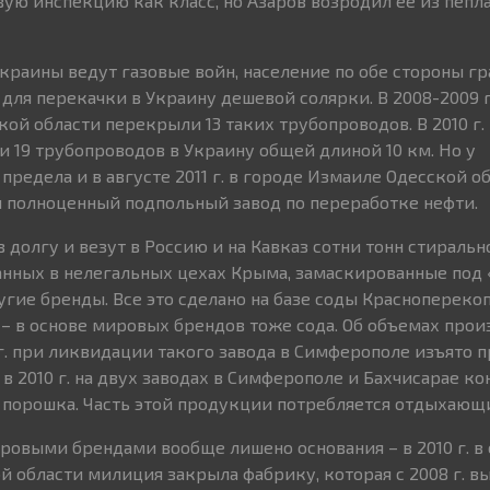
ую инспекцию как класс, но Азаров возродил ее из пепла
Украины ведут газовые войн, население по обе стороны г
ля перекачки в Украину дешевой солярки. В 2008-2009 г
ой области перекрыли 13 таких трубопроводов. В 2010 г.
 19 трубопроводов в Украину общей длиной 10 км. Но у
предела и в августе 2011 г. в городе Измаиле Одесской о
 полноценный подпольный завод по переработке нефти.
 долгу и везут в Россию и на Кавказ сотни тонн стираль
нных в нелегальных цехах Крыма, замаскированные под 
угие бренды. Все это сделано на базе соды Красноперекоп
, – в основе мировых брендов тоже сода. Об объемах прои
 г. при ликвидации такого завода в Симферополе изъято 
$), в 2010 г. на двух заводах в Симферополе и Бахчисарае к
о порошка. Часть этой продукции потребляется отдыхающ
овыми брендами вообще лишено основания – в 2010 г. в 
 области милиция закрыла фабрику, которая с 2008 г. вы