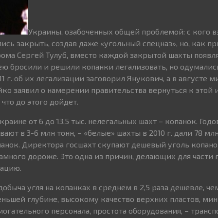
Украины, озабоченных общей проблемой: с кого в
лись закрыть, создав даже «угольный спецназ», но, как п
рома Сергей Тулуб, вместо каждой закрытой шахты появл
атею бросили и решили копанки легализовать, но одумалис
011 г. об их легализации заговорил Янукович, а в августе 
ко заявил о намерении правительства вернуться к этой 
что до этого дойдет.
раине от 6 до 13,5 тыс. нелегальных шахт – копанок. Год
ют в 3-6 млн тонн, – «белые» шахты в 2010 г. дали 78 млн 
опанок. Директора госшахт скупают дешевый уголь копан
намного дороже. Это одна из причин, делающих для части
зацию.
обыча угля на копанках в среднем в 2,5 раза дешевле, че
еньшей глубине, высокому качество верхних пластов, ми
огательного персонала, простота оборудования, – транс