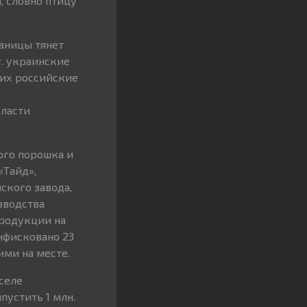
, словно птицу
раницы тянет
. украинские
 их российские
бласти
ного порошка и
«Тайд»,
ского завода,
зводства
продукции на
онфисковано 23
ими на месте.
селе
пустить 1 млн.