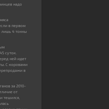
раинцев надо
мяса
если в первом
и лишь 4 тонны
ным
5 суток.
еред ней идет
ты. С коровами
перепродажи в
анов за 2010-
тличие от
и тешился,
алась