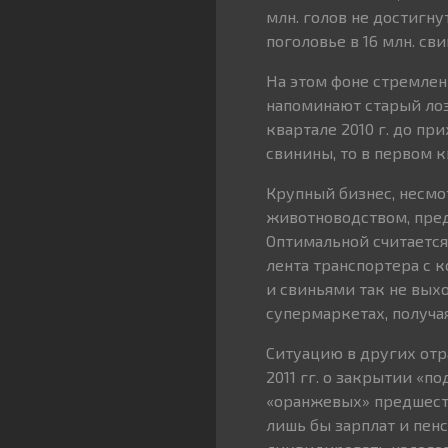
млн. голов не достигну
поголовье в 16 млн. сви
На этом фоне стремлен
напоминают старый лоз
квартале 2010 г. до п
свинины, то в первом кв
Крупный бизнес, несмо
животноводством, пред
Оптимальной считается
лента транспортера с к
и свиньями так не выхо
супермаркетах, получа
Ситуацию в других отр
2011 гг. о закрытии «п
«оранжевых» предшеств
лишь бы зарплат и пен