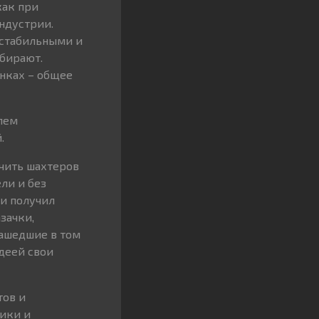
как при
индустрии.
 стабильными и
тбирают.
нках – общее
лем
.
ечить шахтеров
ли и без
ти получил
зачки,
нашедшие в том
идеей свои
тов и
ники и