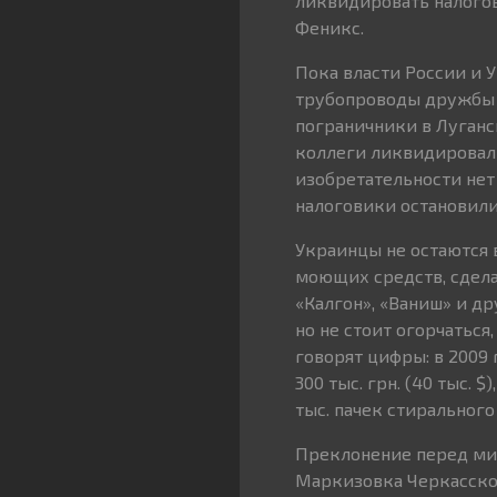
ликвидировать налогов
Феникс.
Пока власти России и 
трубопроводы дружбы д
пограничники в Луганск
коллеги ликвидировали
изобретательности нет 
налоговики остановили
Украинцы не остаются в
моющих средств, сдела
«Калгон», «Ваниш» и др
но не стоит огорчаться
говорят цифры: в 2009
300 тыс. грн. (40 тыс. 
тыс. пачек стиральног
Преклонение перед мир
Маркизовка Черкасской