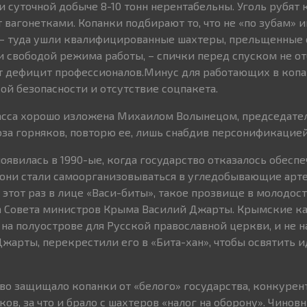
 суточной добыче 8-10 тонн нерентабельны. Уголь рубят 
 вагонетками. Копанки подбирают то, что не «по зубам» 
– туда ушли квалифицированные шахтеры, прельщенные
 свободой режима работы, – спички перед спуском не о
 дефицит профессионалов.Минус для работающих в копа
й безопасности и отсутствие соцпакета.
асса хорошо изложена Михаилом Волынецом, председате
а горняков, повторю ее, лишь снабдив персонификацией
оявилась в 1990-ые, когда государство отказалось обесп
и они стали самоорганизовываться в угледобывающие арте
 этот раз в лице «Васи-биты», такое прозвище в молодос
а Совета министров Крыма Василий Джарты. Крымские ка
а полуострове для Русской православной церкви, и не 
Джарты, перекрестили его в «Бита-хан», чтобы освятить 
тво защищало копанки от «белого» государства, конкурен
в, за что и брало с шахтеров «налог на оборону». Чинов