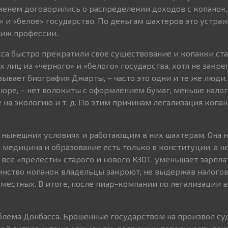
енем договорились о распределении доходов с копанок,
 и «белое» государство. По деньгам шахтеров это устраив
тиж профессии.
са быстро прекратили свое существование и копанки ст
 лиц из «черного» и «белого» государства, хотя не закре
ывает биография Джарты, – часто это одни и те же люди.
е-юре, – нет волокиты с оформлением бумаг, меньше нало
е на экологию и т. д. По этим причинам легализация копа
в нынешних условиях и работающим в них шахтерам. Она н
я медицина и образование есть только в конституции, а не
 все «прелести» старого и нового КЗОТ, уменьшает зарпла
инство копанок владельцы закроют, не выдержав налогов
местных. В итоге, после пиар-компании по легализации в
блема Донбасса. Брошенные государством на произвол с