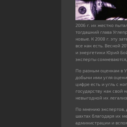
2006 г. их жестко пыта
тогдашний глава Углеп
новые. К 2008 г. эту з
все как есть. Весной 2
и энергетики Юрий Бой
эксперты сомневаются, 
По разным оценкам в Ук
добычи ими угля оценива
цифре есть и угль с к
государству как свой 
невыгодной их легали
По мнению экспертов, д
шахтах благодаря их м
администрации и вспом