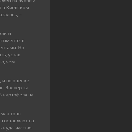
хожей на лунный
я в Киевском
азалось, –
как и
ртименте, в
ентами. Но
ть, устав
ю, чем
 и по оценке
ан. Эксперты
% картофеля на
 млн тонн
нн оставляют на
ь куда, частью