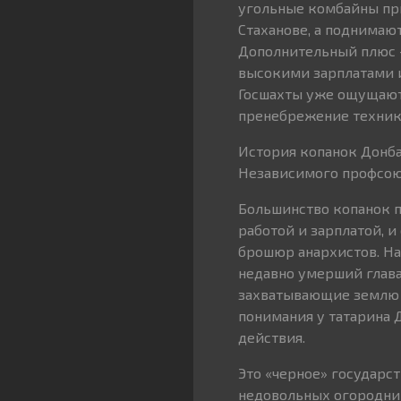
угольные комбайны при
Стаханове, а поднимают
Дополнительный плюс 
высокими зарплатами и
Госшахты уже ощущают
пренебрежение технико
История копанок Донб
Независимого профсоюз
Большинство копанок п
работой и зарплатой, 
брошюр анархистов. На
недавно умерший глав
захватывающие землю н
понимания у татарина 
действия.
Это «черное» государс
недовольных огороднико