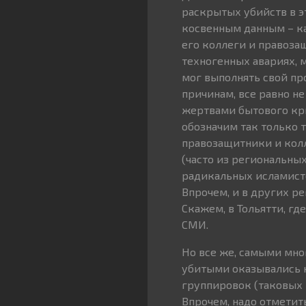
раскрытых убийств в э
косвенным данным – ка
его коллеги и правоза
техногенных авариях, м
мог выполнять свой пр
причинам, все равно н
жертвами бытового кри
обозначим так только т
правозащитники и колл
(часто из региональны
радикальных исламисто
Впрочем, и в других р
Скажем, в Тольятти, гд
СМИ.
Но все же, самыми мно
убитыми оказывались 
группировок (таковых 
Впрочем, надо отметит