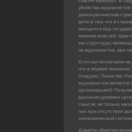
совсем наоборот. В Са
убийства журналистов о
демократическая стран
дело в том, что в стр
находится под государ
мнению властей, практ
же структуры, являющ
на журналистов, при т
Если мы посмотрим на 
что в первой половине
Гондурас, Пакистан, Н
журналистов является 
организацией). Получае
высоким уровнем орга
смысле, не только нал
них при отсутствии до
экономической систем
Давайте обратим внима