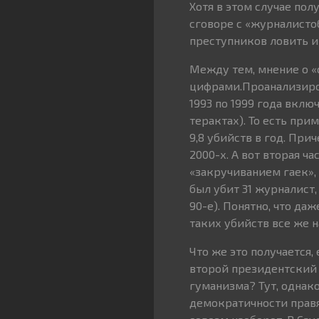
Хотя в этом случае пол
сговоре с «журналистоб
преступников ловить и
Между тем, мнение о «
цифрами.Проанализиров
1993 по 1999 года вклю
терактах). То есть прим
9,8 убийств в год. Пр
2000-х. А вот вторая ч
«закручиванием гаек»,
был убит 31 журналист,
90-е). Понятно, что да
таких убийств все же н
Что же это получается,
второй президентский 
гуманизма? Тут, однако
демократичности правя