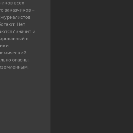
ников всех
то заказчиков –
, журналистов
ботают. Нет
ются? Значит и
нированный в
ники
ономический
льно опасны,
риземленным,