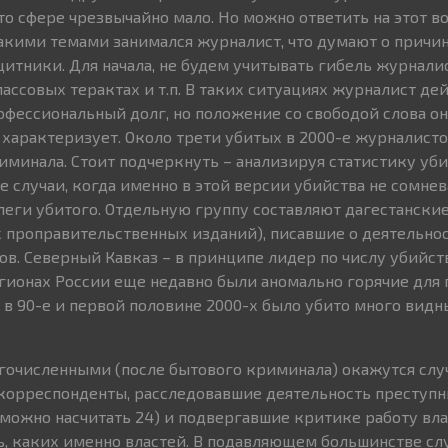
то сфере чрезвычайно мало. Но можно ответить на этот в
кими темами занимался журналист, что думают о причин
щитники. Для начала, не будем учитывать гибель журнали
ассовых терактах и т.п. В таких ситуациях журналист де
офессиональный долг, но положение со свободой слова он
е характеризует. Около трети убитых в 2000-е журналист
минала. Стоит подчеркнуть – анализируя статистику уби
е случаи, когда именно в этой версии убийства не сомне
еги убитого. Отдельную группу составляют дагестански
х проправительственных изданий), писавшие о деятельно
в. Северный Кавказ – в принципе лидер по числу убийст
егионах России еще недавно были аномально горячие для 
е в 90-е и первой половине 2000-х было убито много вид
гочисленными (после бытового криминала) окажутся случ
корреспонденты, расследовавшие деятельность преступ
можно насчитать 24) и подвергавшие критике работу влас
ь, каких именно властей. В подавляющем большинстве слу