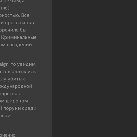
й режим, а
нию)
рностью. Все
и пресса и так
воречило бы
»? Криминальные
ом нападений
gn, то увидим,
стов оказались
слу убитых
международной
дарство с
мом широком
ой поруки среди
овой
онечно,