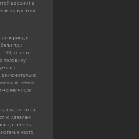
этой версии) в
 не хочу» этих
за период с
ибели при
– 98, то есть
ую половину
уется с
од включительно
 меньше, чем в
нижение числа
 власти, то за
ся к идеалам
опыт, степень
стам, а часто