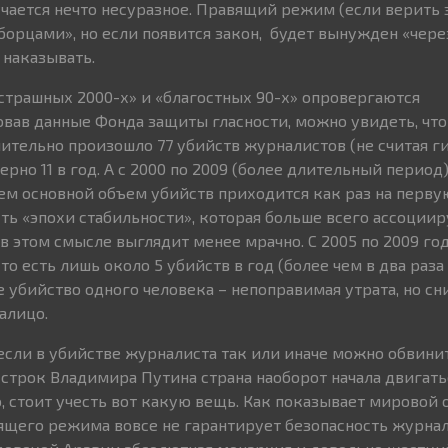
учается нечто несуразное. Правящий режим (если верить 
орцами», но если появится закон, будет вынужден «через
 наказывать.
страшных 2000-х» и «благостных 90-х» опровергаются
ав данные Фонда защиты гласности, можно увидеть, что 
чительно произошло 77 убийств журналистов (не считая г
ерно 11 в год. А с 2000 по 2009 (более длительный период) 
ичем основной объем убийств приходится как раз на перв
асть «эпохи стабильности», которая больше всего ассоциир
 в этом смысле выглядит менее мрачно. С 2005 по 2009 г
 то есть лишь около 5 убийств в год (более чем в два раза
же убийство одного человека – непоправимая утрата, но с
алицо.
 если в убийстве журналиста так или иначе можно обвинить
строк Владимира Путина страна наоборот начала двигать
, стоит учесть вот какую вещь. Как показывает мировой 
щего режима вовсе не гарантирует безопасность журнали