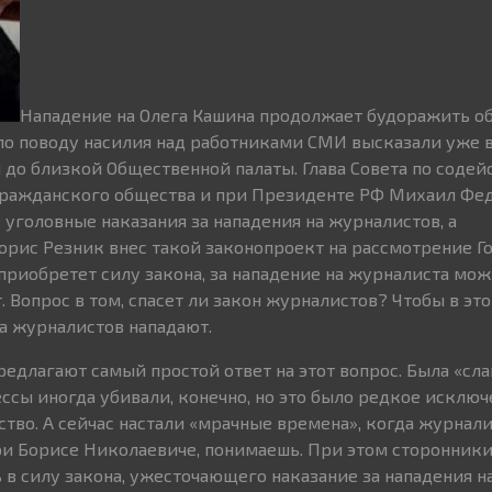
Нападение на Олега Кашина продолжает будоражить о
по поводу насилия над работниками СМИ высказали уже в
до близкой Общественной палаты. Глава Совета по соде
гражданского общества и при Президенте РФ Михаил Фе
уголовные наказания за нападения на журналистов, а
орис Резник внес такой законопроект на рассмотрение Г
приобретет силу закона, за нападение на журналиста мож
т. Вопрос в том, спасет ли закон журналистов? Чтобы в эт
на журналистов нападают.
едлагают самый простой ответ на этот вопрос. Была «слав
ессы иногда убивали, конечно, но это было редкое исключ
во. А сейчас настали «мрачные времена», когда журнал
ри Борисе Николаевиче, понимаешь. При этом сторонники
 в силу закона, ужесточающего наказание за нападения н