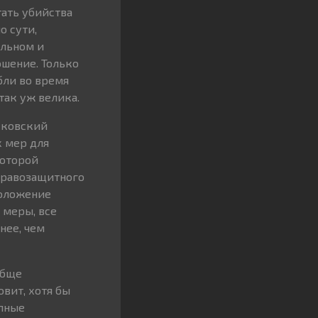
тать убийства
о сути,
альном и
ошение. Только
бли во время
так уж велика.
сковский
 мер для
которой
 правозащитного
положение
 меры, все
нее, чем
обще
вит, хотя бы
упные