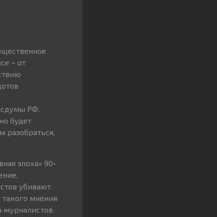
бщественное
се – от
йствию
дотов
осдумы РФ.
но будет
ом разобраться,
ная эпоха» 90-
ение,
истов убивают
 такого мнения
а журналистов.