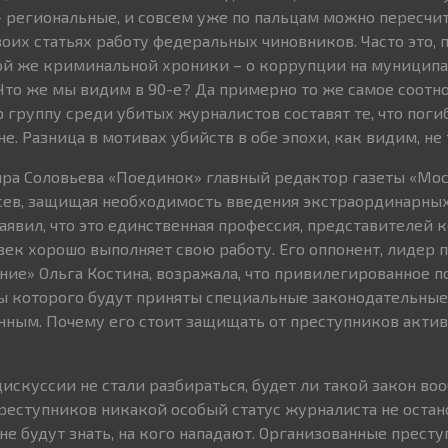
– региональные, и совсем уже по пальцам можно пересчи
своих статьях работу федеральных чиновников. Часто это, п
ой же криминальной хроники – о коррупции на муницип
Что же мы видим в 90-е? Да примерно то же самое соотн
 группу среди убитых журналистов составят те, что поги
е. Разница в мотивах убийств в обе эпохи, как видим, не 
ра Соловьева «Поединок» главный редактор газеты «Мо
сев, защищая необходимость введения экстраординарных
аявил, что это единственная профессия, представителей 
овек хорошо выполняет свою работу. Его оппонент, лидер
ие» Ольга Костина, возражала, что привилегированное 
ы которого будут приняты специальные законодательные
нным. Почему его стоит защищать от преступников актив
искуссии не стали разбираться, будет ли такой закон во
реступников никакой особый статус журналиста не остано
 не будут знать, на кого нападают. Организованные прест