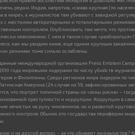
удовской Аравии абсолютная монархия и довольно жестки
чень редки. Индия, напротив, «самая крупная (по населе
а в мире», а журналистов там убивают с завидной регуля
анах с жесткими авторитарными и тоталитарными режимам
ственным контролем. Опубликовать там нечто, что проти
ически невозможно. С кем в таком случае «разбираться
иеся, как мы увидим ниже, еще одним крупным заказчик
аких режимах тоже сильно ослаблены.
данные международной организации Press Emblem Campai
 2010 года мировыми лидерами по числу убийств журнали
игерия и Филиппины. Среди регионов мира лидером по чи
Латинская Америка (24 случая из 59, зафиксированных 
тся, что портрет типичной страны из «зоны риска» – госу
низованной преступности и коррупции. Коррупции в са
ичие нечистых на руку чиновников, но и развитой кругов
лжного контроля. Обычно это государства периферии мир
ы.
ние и на другой вопрос – за что убивают журналистов? К