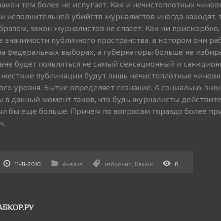
акон тем более не испугает. Как и нечистоплотных чинов
ли исполнительней убийств журналистов иногда находят, 
бразом, закон журналистов не спасет. Как ни прискорбно
е значимости публичного пространства, в котором они ра
а федеральных выборах, а губернаторы больше не избира
вне будет появляться не самый сенсационный и санкцио
а жесткие публикации будут лишь нечистоплотные чинов
ого уровня. Бытие определяет сознание. А социально-эк
ы в данный момент таков, что будь журналисты действите
ыл бы еще больше. Причем по вопросам гораздо более п
».
11-11-2010
Анализ
избиение
,
Кашин
8
АБКОР.РУ