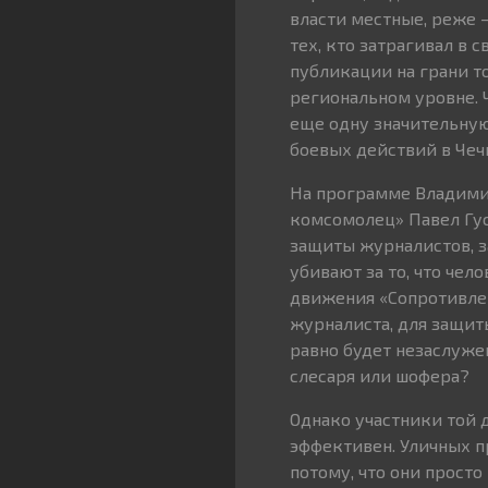
власти местные, реже 
тех, кто затрагивал в 
публикации на грани т
региональном уровне. 
еще одну значительную
боевых действий в Чечн
На программе Владими
комсомолец» Павел Гу
защиты журналистов, з
убивают за то, что чел
движения «Сопротивлен
журналиста, для защит
равно будет незаслуже
слесаря или шофера?
Однако участники той д
эффективен. Уличных п
потому, что они просто