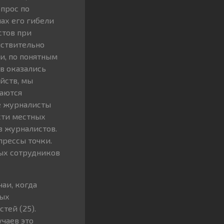
опрос по
ах его гибели
стов при
йствительно
и, по понятным
ов оказались
йств, мы
ваются
е журналисты
сти местных
в журналистов.
прессы точки.
ных сотрудников
аи, когда
ных
тей (25).
чаев это