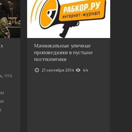
ых
Маниакальные уличные
проповедники в пустыне
постполитики
21 сентября 2014
44
, что
ом
не
в