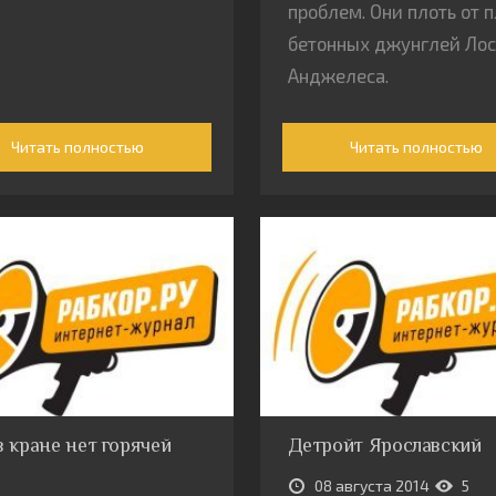
проблем. Они плоть от 
бетонных джунглей Лос
Анджелеса.
Читать полностью
Читать полностью
в кране нет горячей
Детройт Ярославский
08 августа 2014
5