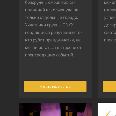
безоружных чернокожих
может
полицией всколыхнула не
иллюс
только отдельные города.
успех
Участники группы ONYX,
дискр
гордящиеся репутацией тех,
сжата
кто рубит правду-матку, не
после
могли остаться в стороне от
происходящих событий.
Читать полностью