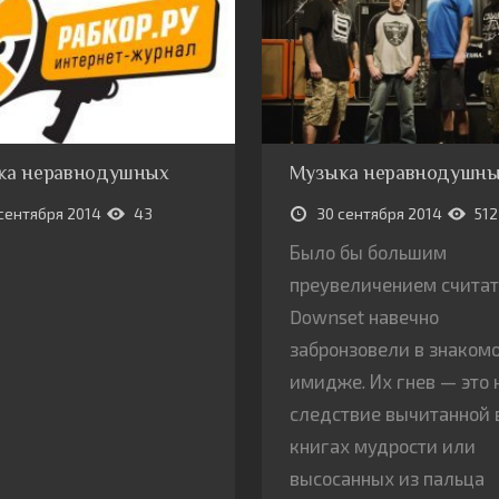
ка неравнодушных
Музыка неравнодушн
сентября 2014
43
30 сентября 2014
512
Было бы большим
преувеличением считать
Downset навечно
забронзовели в знаком
имидже. Их гнев — это 
следствие вычитанной 
книгах мудрости или
высосанных из пальца