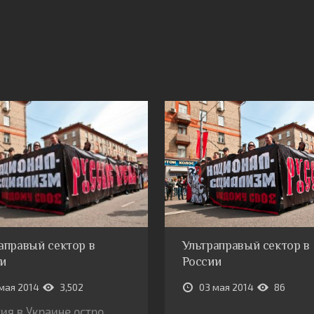
аправый сектор в
Ультраправый сектор в
и
России
мая 2014
3,502
03 мая 2014
86
ия в Украине остро