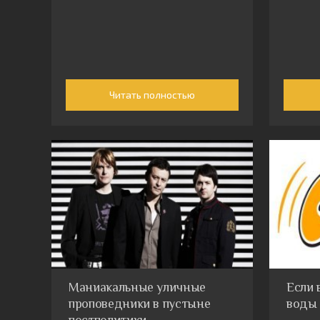
Читать полностью
Маниакальные уличные
Если 
проповедники в пустыне
воды