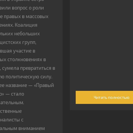
вили вопрос о роли
е правых в массовых
ниях. Коалиция
льких небольших
цистских групп,
вшая участие в
ых столкновениях в
, сумела превратиться в
ю политическую силу.
ее название — «Правый
р» — стало
Читать полностью
ательным.
ственные
налисты с
тальным вниманием