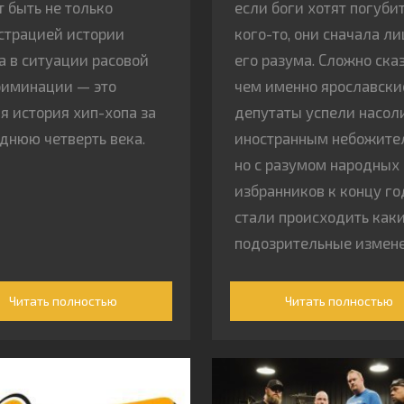
 быть не только
если боги хотят погуби
трацией истории
кого-то, они сначала л
а в ситуации расовой
его разума. Сложно сказ
иминации — это
чем именно ярославски
я история хип-хопа за
депутаты успели насол
днюю четверть века.
иностранным небожите
но с разумом народных
избранников к концу го
стали происходить как
подозрительные измене
Читать полностью
Читать полностью