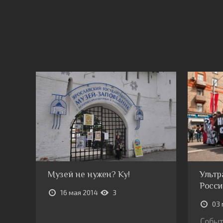
Музей не нужен? Ку!
Ультр
Росси
16 мая 2014
3
03 
Событ