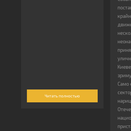
поста
крайн
движе
неско
неона
приня
уличн
Киеве
зриму
Само 
секто
Читать полностью
нариц
Отече
нацио
прис