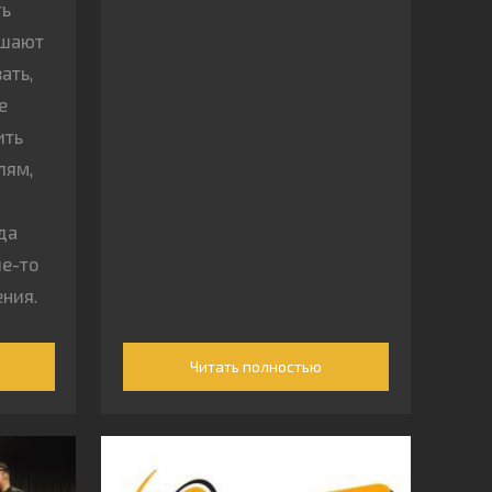
ть
ишают
ать,
е
ить
лям,
да
ие-то
ния.
Читать полностью