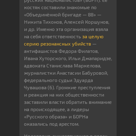
костяк составили знакомые по
«Объединённой бригаде — 88» —
Никита Тихонов, Алексей Коршунов,
и др. Именно эта организация взяла
на себя ответственность
за целую
серию резонансных убийств
—
антифашистов Федора Филатов,
Ивана Хуторского, Ильи Джапаридзе,
адвоката Станислава Маркелова,
журналистки Анастасии Бабуровой,
федерального судьи Эдуарда
Чувашова (6). Громкие преступления
и реакция на них общественности
заставили власти обратить внимание
на происходящее, а лидеры
«Русского образа» и БОРНа
оказались под арестом.
Недоверие, существующее в рядах