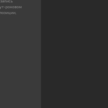
 запись
аут-роковом
мпозиции,