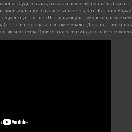
зрения. Судите сами, названия песен мэников, на первый 
я, происходящие в данный момент на Юго-Востоке Украи
предшествует песне «На следующем самолете покинем Мо
ка)», — так первоначально именовался Донецк, — идет ко
вшаяся ракета». Одного этого хватит для сюжета телеко