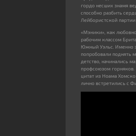
гордо несших знамя ве
способно разбить серд
Лейбористской партии в
«Мэники», как любовно
рабочим классом Брита
Южный Уэльс. Именно 
попробовали поднять мя
детство, начинались м
профсоюзом горняков. 
цитат из Ноама Хомског
лично встретились с Ф