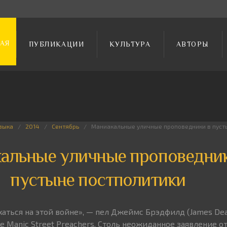
АЯ
ПУБЛИКАЦИИ
КУЛЬТУРА
АВТОРЫ
зыка
2014
Сентябрь
Маниакальные уличные проповедники в пуст
альные уличные проповедник
пустыне постполитики
аться на этой войне», — пел Джеймс Брэдфилд (James Dean
 Manic Street Preachers. Столь неожиданное заявление о