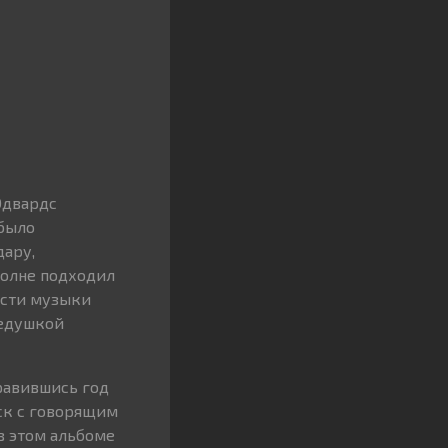
Эдвардс
 было
дару,
полне подходил
ности музыки
дедушкой
равившись год
иск с говорящим
в этом альбоме