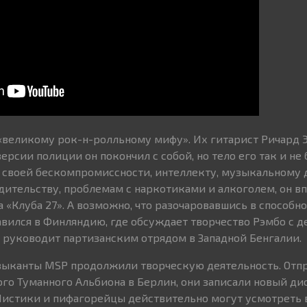
«великому рок-н-ролльному мифу». Их гитарист Ричард 
версии полиции он покончил с собой, но тело его так и не
 своей бескомпромиссности, интеллекту, музыкальному 
дительству, проблемам с наркотиками и алкоголем, он в
а «Клуба 27». А возможно, что разочаровавшись в способ
авился в Финляндию, где обсуждает творчество Рэмбо с 
руководит партизанским отрядом в Западной Бенгалии.
зыканты MSP продолжили творческую деятельность. Отп
ого Туманного Альбиона в Берлин, они записали новый д
 Мистики и пифагорейцы действительно могут усмотреть 