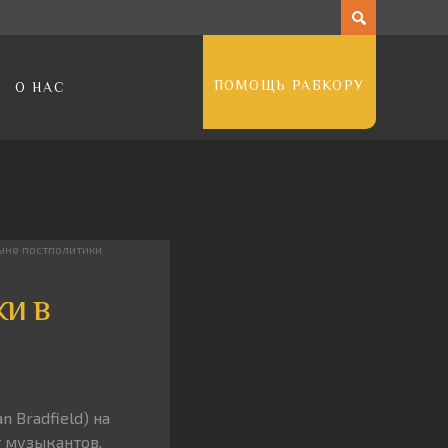
ПОМОЩЬ РАБКОРУ
О НАС
ыне постполитики
и в
 Bradfield) на
т музыкантов,