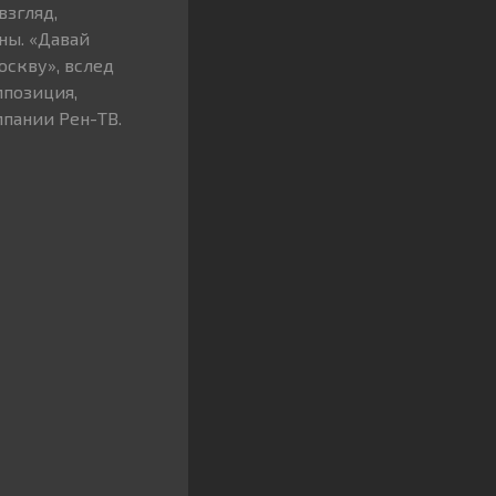
взгляд,
ны. «Давай
скву», вслед
мпозиция,
мпании Рен-ТВ.