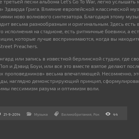
третьей песни альбома Let’s Go To War, легко услышать 
» Эдварда Грига. Влияние европейской классической му
иями ново волнового синтезатора. Благодаря этому муз
дит весьма разнообразным и оригинальным. Здесь есть 
о исполнения на стадионе, есть ритмичные боевики, а ес
ции, которые лучше воспринимаются, когда вы находите
treet Preachers.
ангард или запись в известной берлинской студии, где с
Поп и Дэвид Боуи, или все это вместе взятое делают пос
х проповедников» весьма впечатляющей. Несомненно, эт
годы, наглядно демонстрирующий принцип, сформулирова
имы пессимизм разума и оптимизм воли.
21-9-2014
Музыка
Великобритания
,
Рок
44