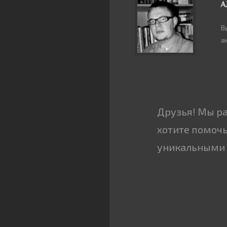
А
В
а
Друзья! Мы р
хотите помочь
уникальными 