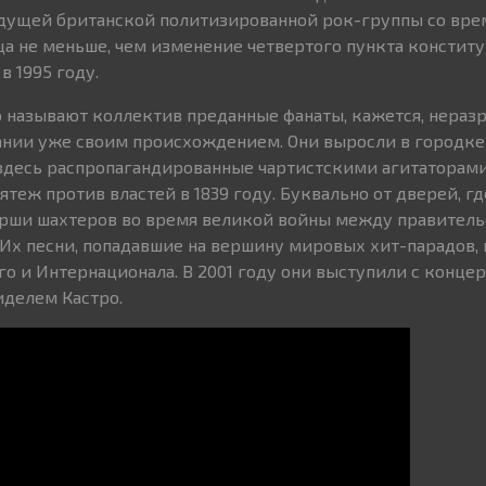
дущей британской политизированной рок-группы со врем
ца не меньше, чем изменение четвертого пункта констит
 1995 году.
 называют коллектив преданные фанаты, кажется, неразр
нии уже своим происхождением. Они выросли в городке
здесь распропагандированные чартистскими агитаторами
теж против властей в 1839 году. Буквально от дверей, г
арши шахтеров во время великой войны между правитель
Их песни, попадавшие на вершину мировых хит-парадов, 
о и Интернационала. В 2001 году они выступили с концер
иделем Кастро.