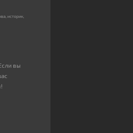
ва, историк,
Если вы
вас
!