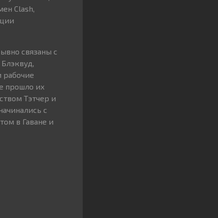
ен Clash,
уции
ывно связаны с
 Блэквуд,
 рабочие
де прошло их
ством Тэтчер и
начинались с
том в Гаване и