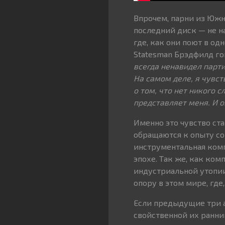
Впрочем, парни из Южн
последний диск — не н
где, как они поют в од
Statesman Брэдфилд го
всегда ненавидел парти
На самом деле, я чувст
о том, что нет никого с
представляет меня. И о
Именно это чувство ст
обращаются к опыту со
инструментальная ком
эпохе. Так же, как ком
индустриальной утопи
опору в этом мире, где,
Если предыдущие три 
свойственной их ранним