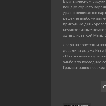
В ритмическом рисунке 
пещере горного короля
уравновешивается парт
решение альбома выгля
пригодные для хоровог
меланхоличные компози
один с музыкой Manic S
Опора на советский ав
доводили до ума Игги 
«Маниакальных уличны
альбом за последние 
Грамши: равно необход