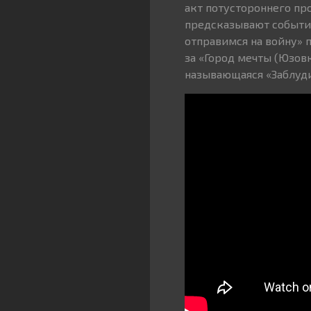
акт потустороннего про
предсказывают событи
отправимся на войну» 
за «Город мечты (Юзов
называющаяся «Заблуди