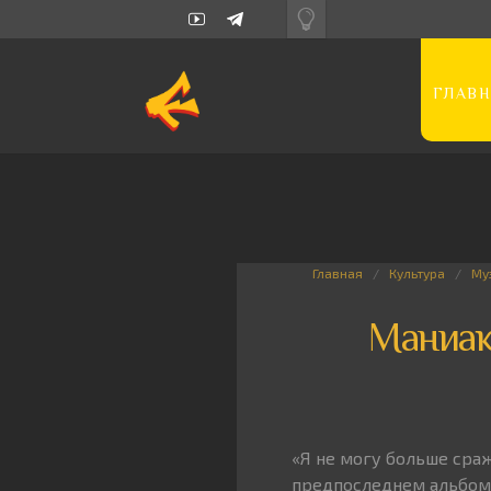
ГЛАВН
Главная
Культура
Му
Маниак
«Я не могу больше сраж
предпоследнем альбоме