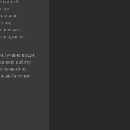
мотив «В
зыки
ыкальное
вещи,
ть весьма
сь один на
вои лучшие вещи
леднюю работу
о лучший их
нный Антонио