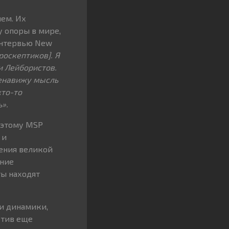
ем. Их
у опоры в мире,
 интервью New
роскептиков]. Я
и Лейбористов.
ненавижу мысль
кто-то
».
оэтому MSP
 и
ения великой
ание
ы находят
и динамики,
ктив еще