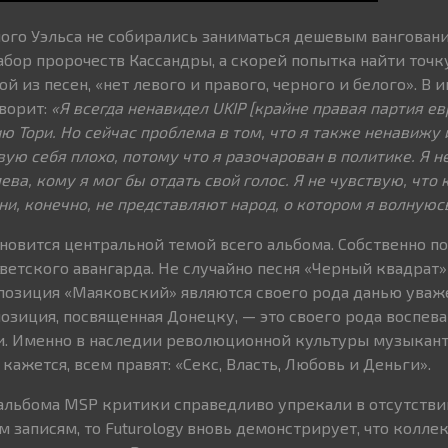
ого Уэльса не собирались заниматься дешевым ванговани
абор пророчеств Кассандры, а скорей попытка найти точк
ной из песен, «нет левого и правого, черного и белого». В
ворит:
«Я всегда ненавидел
UKIP
[крайне правая партия ев
ю Тори. Но сейчас проблема в том, что я также ненавижу 
вую себя плохо, потому что я разочарован в политике. Я 
лева, кому я мог бы отдать свой голос. Я не чувствую, что 
ни, конечно, не представляют народ, о котором я волнуюсь
ановится центральной темой всего альбома. Собственно п
ветского авангарда. Не случайно песня «Черный квадрат»
позиция «Маяковский» являются своего рода данью уваж
позиция, посвященная Донецку, — это своего рода воспев
и. Именно в наследии революционной культуры музыкант
 кажется, всем правят: «Секс, Власть, Любовь и Деньги».
альбома MSP критики справедливо упрекали в отсутстви
 записям, то Futurology вновь демонстрирует, что колле