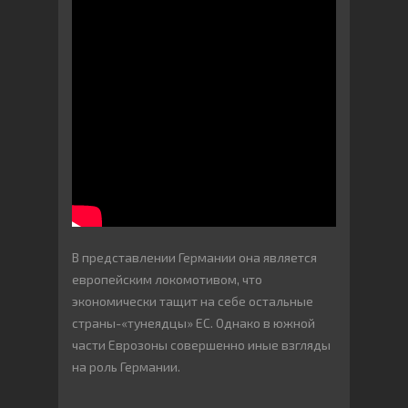
В представлении Германии она является
европейским локомотивом, что
экономически тащит на себе остальные
страны-«тунеядцы» ЕС. Однако в южной
части Еврозоны совершенно иные взгляды
на роль Германии.