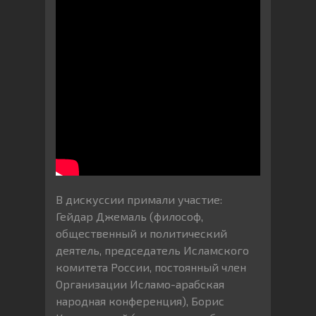
В дискуссии примали участие:
Гейдар Джемаль (философ,
общественный и политический
деятель, председатель Исламского
комитета России, постоянный член
Организации Исламо-арабская
народная конференция), Борис