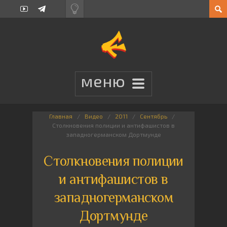
Главная
Видео
2011
Сентябрь
Столкновения полиции и антифашистов в
западногерманском Дортмунде
Столкновения полиции
и антифашистов в
западногерманском
Дортмунде