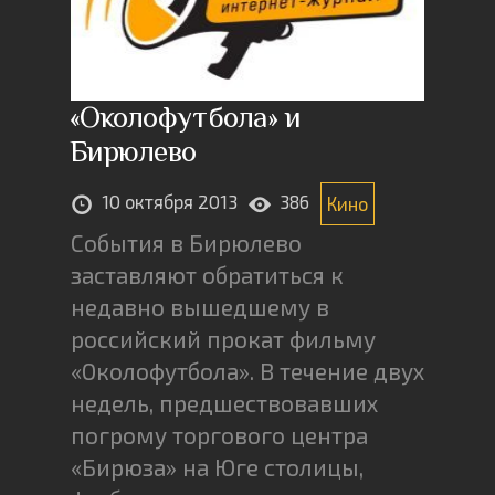
«Околофутбола» и
Бирюлево
10 октября 2013
386
Кино
События в Бирюлево
заставляют обратиться к
недавно вышедшему в
российский прокат фильму
«Околофутбола». В течение двух
недель, предшествовавших
погрому торгового центра
«Бирюза» на Юге столицы,