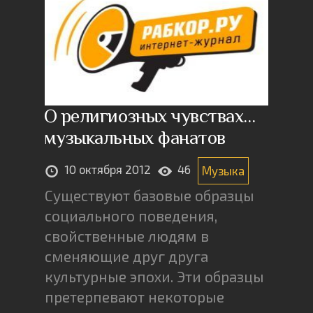
О религиозных чувствах…
музыкальных фанатов
10 октября 2012
46
Музыка
Существуют базовые образцы
социального поведения,
свойственные людям в
сменяющие друг друга
культурные эпохи. Эти образцы
претерпевают некоторые