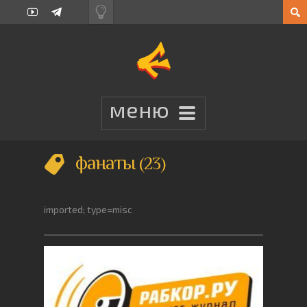
фанаты
23
imported; type=misc