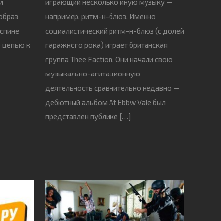
м
играющий несколько иную музыку —
образ
например, ритм-н-блюз. Именно
 спине
социалистический ритм-н-блюз (с долей
о цепью к
гаражного рока) играет британская
о
группа Thee Faction. Они начали свою
]
музыкально-агитационную
деятельность сравнительно недавно —
дебютный альбом At Ebbw Vale был
представлен публике […]