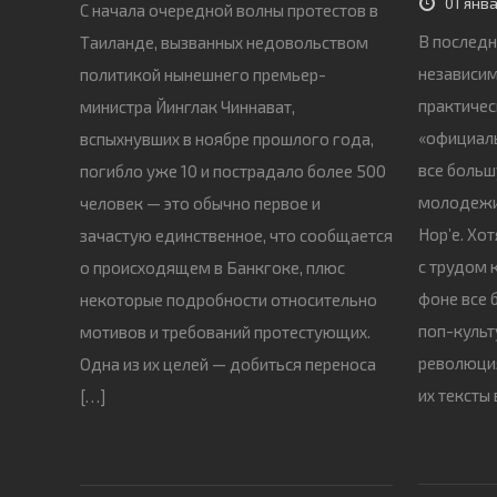
01 янв
С начала очередной волны протестов в
В последн
Таиланде, вызванных недовольством
независим
политикой нынешнего премьер-
практичес
министра Йинглак Чиннават,
«официаль
вспыхнувших в ноябре прошлого года,
все больш
погибло уже 10 и пострадало более 500
молодежи.
человек — это обычно первое и
Hop’е. Хо
зачастую единственное, что сообщается
с трудом 
о происходящем в Банкгоке, плюс
фоне все 
некоторые подробности относительно
поп-культу
мотивов и требований протестующих.
революция
Одна из их целей — добиться переноса
их тексты
[…]