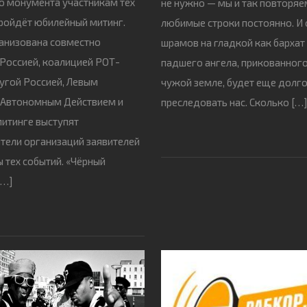
о монумента участникам тех
не нужно — мы и так повторяе
ройдёт юбилейный митинг.
любимые строки постоянно. И 
анизована совместно
шрамов на гладкой как бархат
Россией, коалицией РОТ-
падшего ангела, прикованног
угой Россией, Левым
чужой земле, будет еще долг
 Автономным Действием и
преследовать нас. Сколько […
митинге выступят
тели организаций заявителей
ы тех событий. «Чёрный
[…]