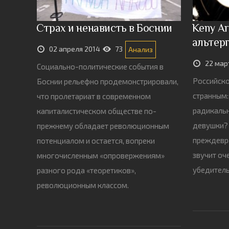
Страх и ненависть в Боснии
Keny Ar
альтер
02 апреля 2014
73
Анализ
22 мар
Социально-политические события в
Российско
Боснии рельефно продемонстрировали,
странным:
что пролетариат в современном
радикаль
капиталистическом обществе по-
девушки? 
прежнему обладает революционным
преждевр
потенциалом и остается, вопреки
звучит оч
многочисленным «опровержениям»
убедитель
разного рода «теоретиков»,
революционным классом.