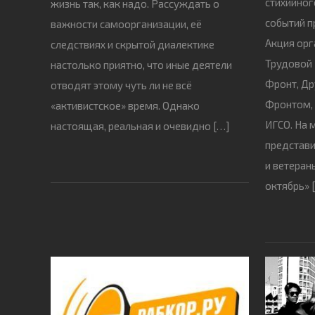
стихийног
жизнь так, как надо. Рассуждать о
событий п
важности самоорганизации, её
Акция орг
следствиях и скрытой диалектике
Трудовой 
настолько приятно, что иные деятели
Фронт, Др
отводят этому чуть ли не всё
Фронтом,
«активистское» время. Однако
ИГСО. На 
настоящая, реальная и очевидно […]
представи
и ветеран
октябрь» 