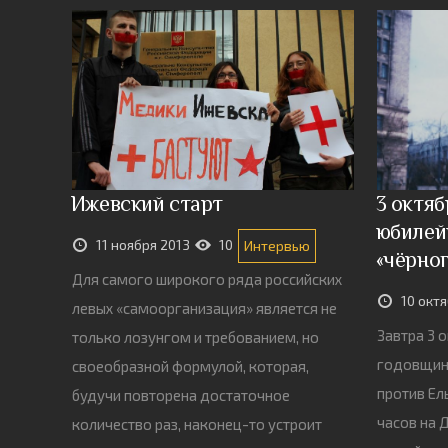
Ижевский старт
3 октяб
юбилей
11 ноября 2013
10
Интервью
«чёрног
Для самого широкого ряда российских
10 окт
левых «самоорганизация» является не
Завтра 3 
только лозунгом и требованием, но
годовщин
своеобразной формулой, которая,
против Ел
будучи повторена достаточное
часов на 
количество раз, наконец-то устроит