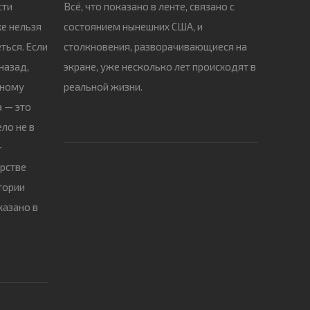
сти
Всё, что показано в ленте, связано с
е нельзя
состоянием нынешних США, и
ться. Если
столкновения, разворачивающиеся на
назад,
экране, уже несколько лет происходят в
тному
реальной жизни.
а — это
ло не в
—
рстве
тории
казано в