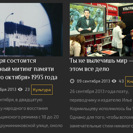
ря состоится
Ты не вылечишь мир —
ный митинг памяти
этом все дело
о октября» 1993 года
09 сентября 2013
43
Кн
ября 2013
23
Культура
26 сентября 2013 года поэту,
октября, в двадцатую
переводчику и издателю Илье
у народного восстания
Кормильцеву исполнилось бы 
ьцинского режима с 18 до 20
Однако для того, чтобы вспом
Дружинниковской улице, около
замечательные стихи никаког