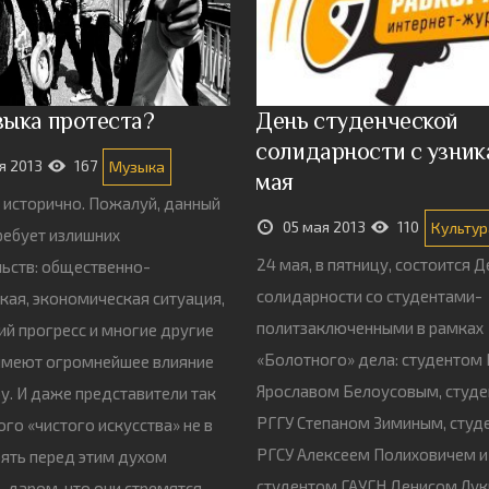
зыка протеста?
День студенческой
солидарности с узник
я 2013
167
Музыка
мая
 исторично. Пожалуй, данный
05 мая 2013
110
Культур
требует излишних
24 мая, в пятницу, состоится 
ьств: общественно-
солидарности со студентами-
кая, экономическая ситуация,
политзаключенными в рамках
ий прогресс и многие другие
«Болотного» дела: студентом
имеют огромнейшее влияние
Ярославом Белоусовым, студ
ру. И даже представители так
РГГУ Степаном Зиминым, студ
го «чистого искусства» не в
РГСУ Алексеем Полиховичем и
оять перед этим духом
студентом ГАУГН Денисом Лук
 даром, что они стремятся