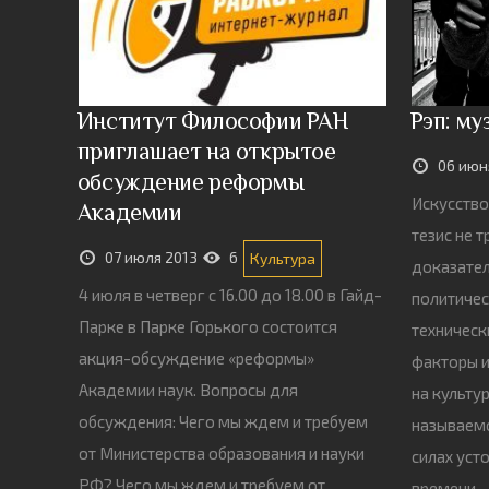
Институт Философии РАН
Рэп: му
приглашает на открытое
06 июн
обсуждение реформы
Искусство
Академии
тезис не 
07 июля 2013
6
Культура
доказател
4 июля в четверг с 16.00 до 18.00 в Гайд-
политичес
Парке в Парке Горького состоится
техническ
акция-обсуждение «реформы»
факторы 
Академии наук. Вопросы для
на культу
обсуждения: Чего мы ждем и требуем
называемо
от Министерства образования и науки
силах уст
РФ? Чего мы ждем и требуем от
времени —