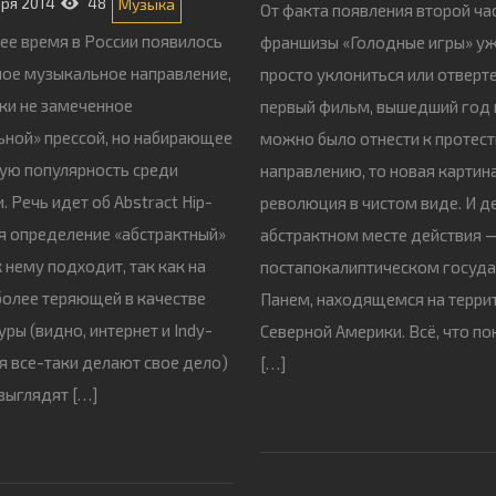
аря 2014
48
Музыка
От факта появления второй ча
ее время в России появилось
франшизы «Голодные игры» уж
ое музыкальное направление,
просто уклониться или отверте
ки не замеченное
первый фильм, вышедший год 
ной» прессой, но набирающее
можно было отнести к протес
ую популярность среди
направлению, то новая картин
 Речь идет об Abstract Hip-
революция в чистом виде. И де
тя определение «абстрактный»
абстрактном месте действия 
к нему подходит, так как на
постапокалиптическом госуда
более теряющей в качестве
Панем, находящемся на терри
ры (видно, интернет и Indy-
Северной Америки. Всё, что по
 все-таки делают свое дело)
[…]
 выглядят […]