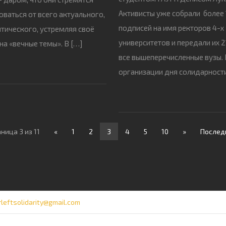
Активисты уже собрали более 
оваться от всего актуального,
подписей на имя ректоров 4-х
тического, устремляя своё
университетов и передали их 2
на «вечные темы». В […]
все вышеперечисленные вузы. 
организации дня солидарност
ница 3 из 11
«
1
2
3
4
5
10
»
Послед
rleftsolidarity@gmail.com