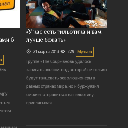
«У нас есть гильотина и вам
ами 6
лучше бежать»
21 марта 2013
229
Музыка
а
Группе «The Coup» вновь удалось
День
записать альбом, под который не только
будут танцевать революционеры в
разных странах мира, но и буржуазия
 МГУ
сможет отправиться на гильотину,
ентом
приплясывая.
ентом
цевичем.