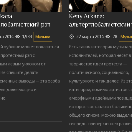
kana:
Keny Arkana:
глобалистский рэп
альтерглобалистский 
та 2014
1,933
22 марта 2014
28
Музыка
Музы
й публике может показаться
Есть такая категория музыкал
 протестный рэп с
исполнителей, которая несёт в
ным левым уклоном от
творчестве идеи протеста —
Не спешите делать
политического, социального,
еменные выводы — эта особа
культурного и так далее. Из эт
ень даже мощно и
категории, помимо артистов с
но.
аморфными идейными позици
которые составляют большинс
общего списка, можно выдели
очередь, приверженцев разли
политических идеологий. Одна