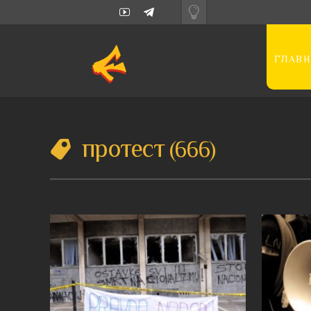
ГЛАВН
протест
666