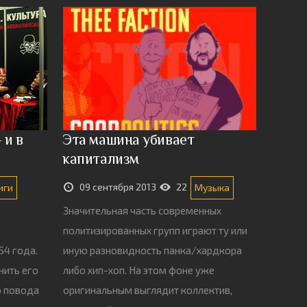
 и в
Эта машина убивает
капитализм
09 сентября 2013
22
иги
Музыка
Значительная часть современных
политизированных групп играют ту или
54 года.
иную разновидность панка/хардкора
нить его
либо хип-хоп. На этом фоне уже
о повода
оригинальным выглядит коллектив,