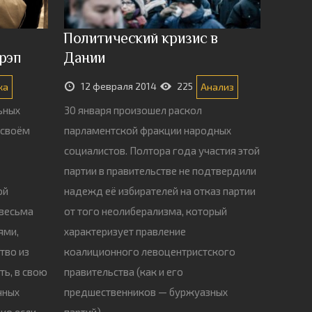
Политический кризис в
рэп
Дании
12 февраля 2014
225
ка
Анализ
ьных
30 января произошел раскол
 своём
парламентской фракции народных
социалистов. Полтора года участия этой
партии в правительстве не подтвердили
ой
надежд её избирателей на отказ партии
 весьма
от того неолиберализма, который
ями,
характеризует правление
тво из
коалиционного левоцентристского
ть, в свою
правительства (как и его
чных
предшественников — буржуазных
ко если
партий).