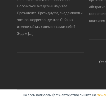
Российской академии наук (ее
абстрагир
Президента, Президиума, академиков и
острополи
членов-корреспондентов)? Каких
внимание 
изменений мы ждем от самих себя?
Ждем […]
Стра
По всем вопросам (в т.ч. авторства) пишите на
rabko