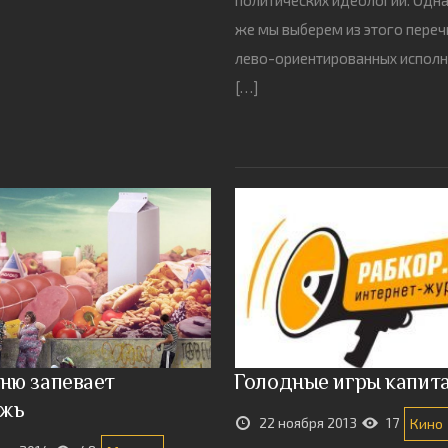
же мы выберем из этого переч
лево-ориентированных исполн
[…]
сню запевает
Голодные игры капит
ежь
22 ноября 2013
17
Кино