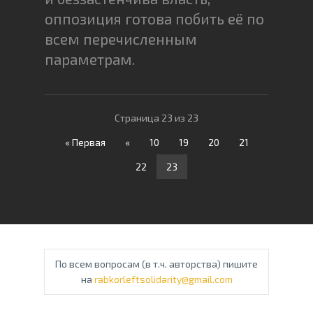
оппозиция готова побить её по
всем перечисленным
параметрам.
Страница 23 из 23
« Первая
«
10
19
20
21
22
23
По всем вопросам (в т.ч. авторства) пишите
на
rabkorleftsolidarity@gmail.com