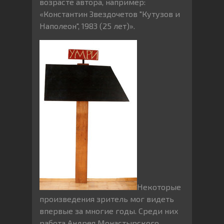
возрасте автора, например:
«Константин Звездочетов "Кутузов и
Наполеон", 1983 (25 лет)».
Некоторые
произведения зритель мог видеть
впервые за многие годы. Среди них
работа Андрея Монастырского