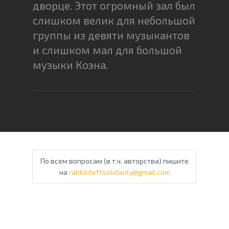
дворце. Этот огромный зал был
слишком велик для небольшой
группы из девяти музыкантов
и слишком мал для большой
музыки Коэна.
По всем вопросам (в т.ч. авторства) пишите
на
rabkorleftsolidarity@gmail.com