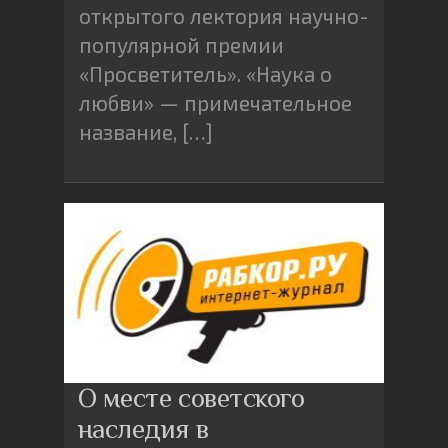
открытого лектория научно-
популярной премии
«Просветитель». «Наука о
любви» — примечательное
название, […]
О месте советского
наследия в