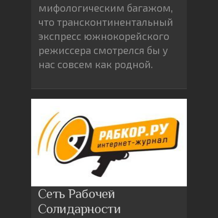
мифологическим багажом,
что трансконтинентальный
экспресс южнокорейского
режиссера смотрелся бы у
нас совсем как родной.
Сеть Рабочей
Солидарности