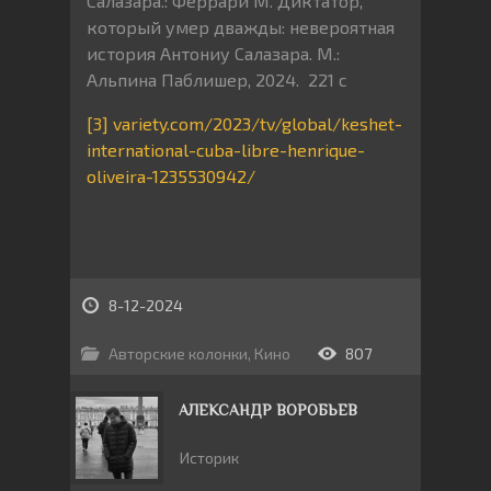
Салазара.: Феррари М. Диктатор,
который умер дважды: невероятная
история Антониу Салазара. М.:
Альпина Паблишер, 2024. 221 с
[3]
variety.com/2023/tv/global/keshet-
international-cuba-libre-henrique-
oliveira-1235530942/
8-12-2024
Авторские колонки
,
Кино
807
АЛЕКСАНДР ВОРОБЬЕВ
Историк