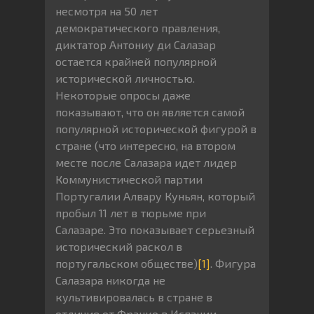
несмотря на 50 лет
демократического правления,
диктатор Антониу ди Салазар
остается крайней популярной
исторической личностью.
Некоторые опросы даже
показывают, что он является самой
популярной исторической фигурой в
стране (что интересно, на втором
месте после Салазара идет лидер
Коммунистической партии
Португалии Алвару Куньян, который
пробыл 11 лет в тюрьме при
Салазаре. Это показывает серьезный
исторический раскол в
португальском обществе)
[1]
. Фигура
Салазара никогда не
культивировалась в стране в
отличие от Франко в Испании,