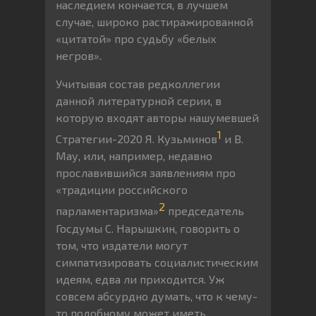
наследием кончается, в лучшем
случае, широко растиражированной
«цитатой» про судьбу «белых
негров».
Учитывая состав редколлегии
данной литературной серии, в
которую входят авторы нашумевшей
1
Стратегии-2020 Я. Кузьминов
и В.
Мау, или, например, недавно
прославившийся заявлениям про
«традиции российского
2
парламентаризма»
председатель
Госдумы С. Нарышкин, говорить о
том, что издатели могут
симпатизировать социалистическим
идеям, едва ли приходится. Уж
совсем абсурдно думать, что к чему-
то подобному может иметь