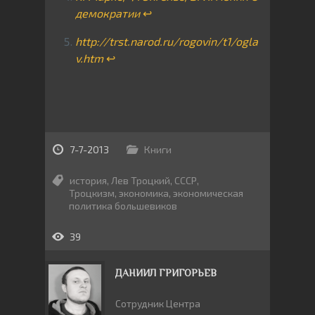
демократии
↩
http://trst.narod.ru/rogovin/t1/ogla
v.htm
↩
7-7-2013
Книги
история
,
Лев Троцкий
,
СССР
,
Троцкизм
,
экономика
,
экономическая
политика большевиков
39
ДАНИИЛ ГРИГОРЬЕВ
Сотрудник Центра