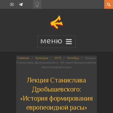
Главная
Культура
2013
Октябрь
Лекция
Станислава Дробышевского: «История формирования
европеоидной расы»
Лекция Станислава
Дробышевского:
«История формирования
европеоидной расы»