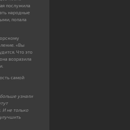
рая послужила
ать народные
ыми, попала
торскому
ление. «Вы
дится. Что это
 она возразила
и.
ость самой
 больше узнали
чтут
. И не только
 улучшить