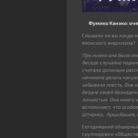
Фумико Канэко: оче
Слышали ли вы когда-н
японского анархизма?
При жизни она была оче
беседе случайно подним
считала должным расска
начинала делать какую-
забывала поесть. Она н
бездне своей безнадеж
личностью. Она много ч
вспоминает, что особо
Штирнер, Арцыбашев, 
Сегодняшний обширный
группировки «Обществ