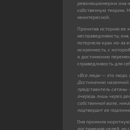
революционерки: она не
собственную теорию. Н
неинтересной.
Прочитав историю ее ж
несправедливость; она,
потерпела крах из-за 
искренность, с которо
к достижению перемен.
справедливость для се
«Все люди — это люди,
Достижению наземной р
представитель сатаны —
очередь лишь через дея
собственной воле, ника
подтвердит ее подлинно
Она прожила короткую,
достижения целей, но 