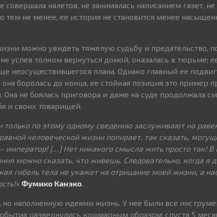
 совершала налетов, не занималась написанием газет, не
о тем не менее, ее история не становится менее насыщен
изни можно увидеть тяжелую судьбу и предательство, п
 не успев толком вернуться домой, оказалась в тюрьме; 
еще неосуществившегося плана. Однако главный ее подвиг
й она боролась до конца, ее стойкая позиция это пример
 Она не боялась приговора и даже на суде продолжала см
бя и своих товарищей.
 и только по этому одному сведению заслуживают на раве
авной человеческой жизни попирает, так сказать, могу
 император! […] Нет никакого смысла жить просто так! В
ния можно сказать, что живешь. Следовательно, когда я д
кая гибель тела не укажет на отрицание моей жизни, а на
сть!»
Фумико Канэко
.
 но наполненную идеями жизнь. У нее были все инструме
события развернулись кошмарным образом: спустя 5 меся