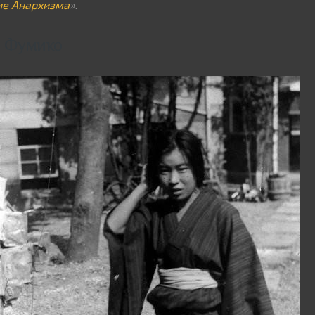
ие Анархизма
»
.
и Фумико