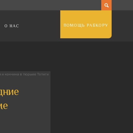
ПОМОЩЬ РАБКОРУ
О НАС
 и кончина в тюрьме Тотиги
дние
ме