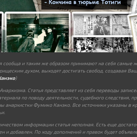
 сообща и таким же образом принимают на себя самые ж
варищеским духом, выходят достигать свобод, создавая В
Канэко
)
 Анархизма. Статья представляет из себя переводы записей
териала по поводу деятельности, судебного следствия, п
ны анархистки Фумико Канэко. Все источники указаны в к
ьи.
чеством информации статья неполная. Есть еще достато
н и добавлен. По ходу дополнений и правок будет объявл