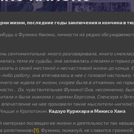
рки жизни, последние годы заключения и кончина в т
ибудь о Фумико Канэко, личности из редко обсуждаемог
нь сентиментальна: много разговаривала, много смеялась,
алась тема ее судьбы, она заливалась слезами и горько р
зать о своей жестокой и несчастливой жизни до конца. Е
либо работу, она втягивалась в нее с головой настолько,
ичего не ждала от жизни, скорее была в отчаянии, но гор
ности… Ох, чувствительная Фумико! Она, несомненно, был
итала и была знакома с идеями Бергсона, Спенсера и Геге
е впечатление на нее произвели такие мыслители-нигилис
Ницше и Кропотокин.
Кадзуо Курихара и Микисо Ханэ
.
 материал посвящен ее жизни и деятельности так назыв
а ропотников»
[1]
. Фумико, пожалуй, не славится громкой