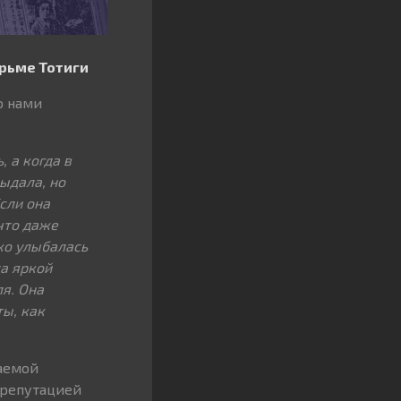
юрьме Тотиги
о нами
 а когда в
ыдала, но
сли она
 что даже
ько улыбалась
а яркой
ля. Она
ты, как
аемой
 репутацией