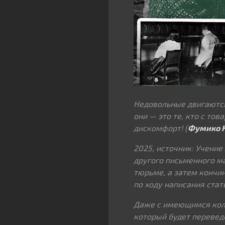
Недовольные двигаются
они — это те, кто с то
дискомфорт! (
Фумико 
2025, источник: Учение
другого письменного ма
тюрьме, а затем кончи
по ходу написания стат
Даже с имеющимся коли
который будет переведе