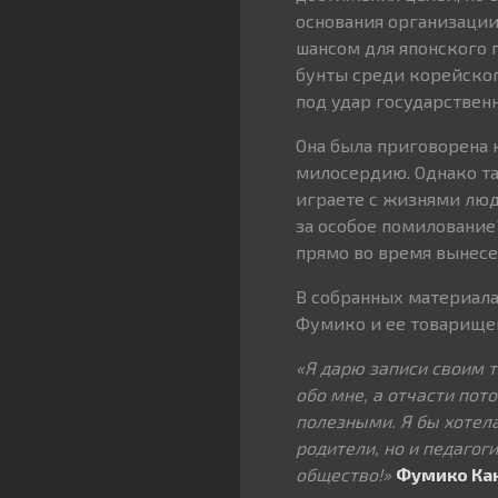
основания организации
шансом для японского
бунты среди корейског
под удар государствен
Она была приговорена 
милосердию. Однако та
играете с жизнями люде
за особое помилование
прямо во время вынесе
В собранных материала
Фумико и ее товарище
«Я дарю записи своим т
обо мне, а отчасти пото
полезными. Я бы хотела
родители, но и педагог
общество!»
Фумико Ка