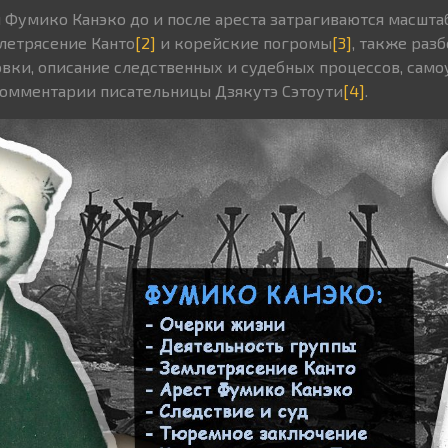
 Фумико Канэко до и после ареста затрагиваются масшта
летрясение Канто
[2]
и корейские погромы
[3]
, также раз
вки, описание следственных и судебных процессов, само
комментарии писательницы Дзякутэ Сэтоути
[4]
.