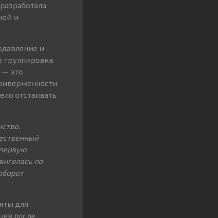
 разработала
ной и
одавление и
ее группировка
 — это
 приверженности
ело отстаивать
нство.
щественный
 первую
вигалась по
оборот
нты для
цев после