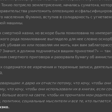
 Токио потрясло землетрясение, началась суматоха, кото
 правительства уничтожить оппозицию и сфальсифициров
о населения. Фумико, вступив в солидарность с угнетаем
ной машины.
к смертной казни, но вскоре была помилована по импера
кого рода помилование выглядело для нее словно оскорб
й, убивая их или позволяя им жить, как вам заблагорассу
? Значит, я должна подчиняться вашим прихотям!?» — так
ния смертного приговора и разорвала бумагу об амнисти
х содержатся ее изречения и тюремные записи, деятельн
й.
оварищам: я дарю их отчасти потому, что хочу, чтобы они
му, что хочу, чтобы они использовали их в книгах, если со
 больше всего на свете, чтобы их прочитали мои родители
и, политики, социальные мыслители и все те, кто пытается
нэко.