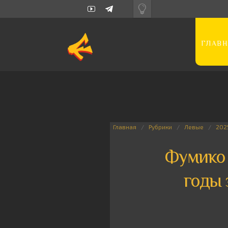
ГЛАВН
Главная
Рубрики
Левые
202
Фумико 
годы 