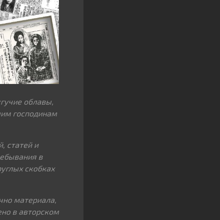
гучие облавы,
ашим господинам
, статей и
ребывания в
руглых скобках
чно материала,
ено в авторском