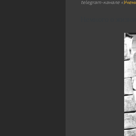
telegram-канале «
Учен
Немного о жизн