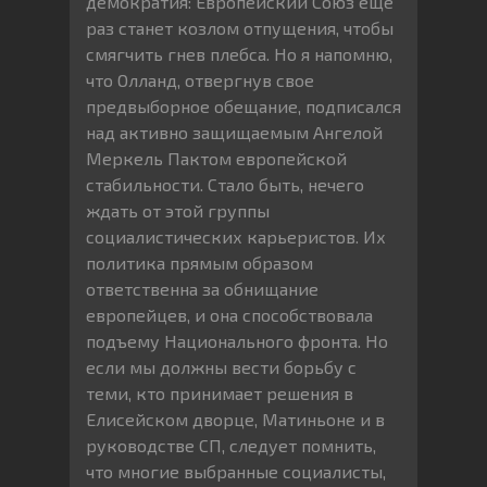
демократия: Европейский Союз еще
раз станет козлом отпущения, чтобы
смягчить гнев плебса. Но я напомню,
что Олланд, отвергнув свое
предвыборное обещание, подписался
над активно защищаемым Ангелой
Меркель Пактом европейской
стабильности. Стало быть, нечего
ждать от этой группы
социалистических карьеристов. Их
политика прямым образом
ответственна за обнищание
европейцев, и она способствовала
подъему Национального фронта. Но
если мы должны вести борьбу с
теми, кто принимает решения в
Елисейском дворце, Матиньоне и в
руководстве СП, следует помнить,
что многие выбранные социалисты,