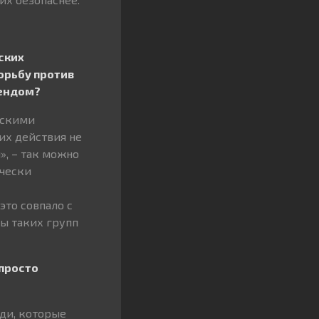
ских
орьбу против
рендом?
рскими
их действия не
», – так можно
ически
это совпало с
вы таких групп
 просто
юди, которые