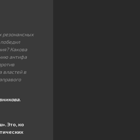
х резонансных
 победил
ния? Какова
нию антифа
против
а властей в
аправого
вникова.
. Это, ко
стических