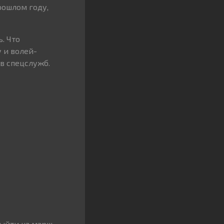
рошлом году,
. Что
 и волей-
в спецслужб.
выйти на марш.