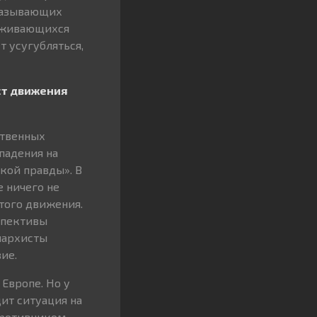
 называющих
ерживающихся
т усугубляться,
ст движения
ственных
падения на
ой правды». В
е ничего не
того движения.
рспективы
нархисты
ие.
Европе. Но у
дит ситуация на
противником