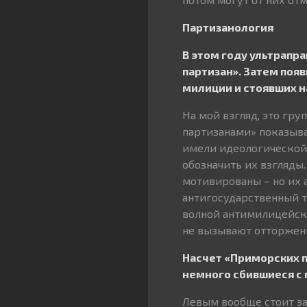
Партизанология
В этом году ультрапр
партизан». Затем поя
милиции и стоявших н
На мой взгляд, это гр
партизанами» показыва
имели идеологической 
обозначить их взгляды
мотивированы – но их 
антигосударственный т
волной антимилицейски
не вызывают отторжени
Насчет «Приморских па
немного сбившиеся с 
Левым вообще стоит зад