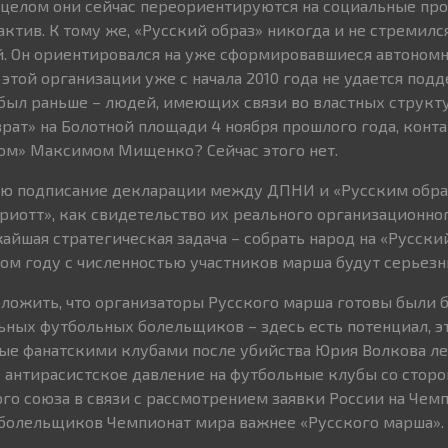
В целом они сейчас переориентируются на социальные про
актив. К тому же, «Русский образ» никогда и не стремилс
й. Он ориентировался на уже сформировавшиеся автоном
этой организации уже с начала 2010 года не удается под
был раньше – людей, имеющих связи во властных структ
рат» на Болотной площади 4 ноября прошлого года, конт
ом» Максимом Мищенко? Сейчас этого нет.
аю подписание декларации между ДПНИ и «Русским обра
ариотт», как свидетельство их реального организационног
айшая стратегическая задача – собрать народ на «Русски
этом году с численностью участников марша будут серьез
ложить, что организаторы Русского марша готовы были 
ных футбольных болельщиков – здесь есть потенциал, э
ые фанатскими клубами после убийства Юрия Волкова лет
 антирасистское давление на футбольные клубы со стор
го союза в связи с рассмотрением заявки России на Чем
 болельщиков Чемпионат мира важнее «Русского марша».