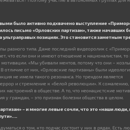
авыми было активно подхвачено выступление «Примор
вилось письмо «Орловских партизан», также начавших б
а ультраправых позициях. Это становится заметным т
уппы разного типа. Даже последний видеоролик с «Примо
ет, что если они и имеют отношение к националистам, то 
мотивации. «Мы убивали ментов, потому что они – козлы
. В отличие от них, «Орловские партизаны» были идеолог
акция не имела такого резонанса. Но трендом является
еррор и стремление к «белой революции». К сожалению, 
х настроений в обществе. А то, что неонацистские моти
я у граждан, – это признак болезни общества в целом.
ртизан» – и многие левые сочли, что это «наши люди,
пути»….
уматься о том, кто подчас состоит у них в рядах. Есть л