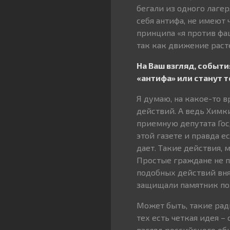
бегали из одного лагер
себя антифа, не имеют
принципа «я против фаш
так как движение раст
На Ваш взгляд, событ
«антифа» или станут 
Я думаю, на какое-то в
действий. А ведь Химк
приемную депутата Го
этой газете и правда 
дает. Такие действия,
Простые граждане не п
подобных действий вня
защищали памятник пог
Может быть, такие рад
тех есть четкая идея –
взгляд российского об