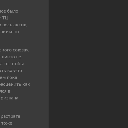
все было
г ТЦ
 весь актив,
каким-то
кого союза»,
 никто не
а то, чтобы
оть как-то
чем пока
расценить как
лся в
признана
 растрате
, тоже