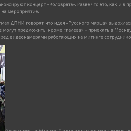
нонсируют концерт «Коловрата». Разве что это, как и в п
 на мероприятие.
мах ДПНИ говорят, что идея «Русского марша» выдохлась
е могут предложить, кроме «палева» – приехать в Москву
перед видеокамерами работающих на митинге сотруднико
Однако это – в Москве. В ряде регионов люди готовы 