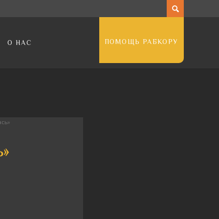
ПОМОЩЬ РАБКОРУ
О НАС
ась»
ь»