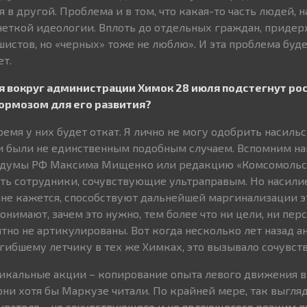
я в другой. Проблема и в том, что какая-то часть людей,
 четкой идеологии. Вплоть до отдельных граждан, прид
истов, но «черных» тоже не люблю». И эта проблема буде
ет.
ия вокруг администрации Химок 28 июля подстегнут ро
тормозом для его развития?
ремя у них будет откат. Я лично не могу одобрить насиль
и были не единственным подобным случаем. Вспомним на
сдумы РФ Максима Мищенко или редакцию «Комсомольск
есть сотрудники, сочувствующие ультраправым. Но насили
 мне кажется, способствуют дальнейшей маргинализации э
онимают, зачем это нужно, тем более что ни цели, ни пе
тно не артикулированы. Вот когда несколько лет назад а
ибшему летчику в тех же Химках, это вызывало сочувств
икальные акции – копирование опыта левого движения в 
 они хотя бы Маркузе читали. По крайней мере, так выгля
ывателя – не сочувствующего и не являющегося резким 