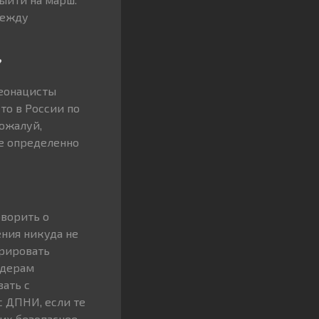
между
?
неонацисты
то в России по
пожалуй,
ее определенно
оворить о
ния никуда не
трировать
идерам
ать с
с ДПНИ, если те
их безопаснее.