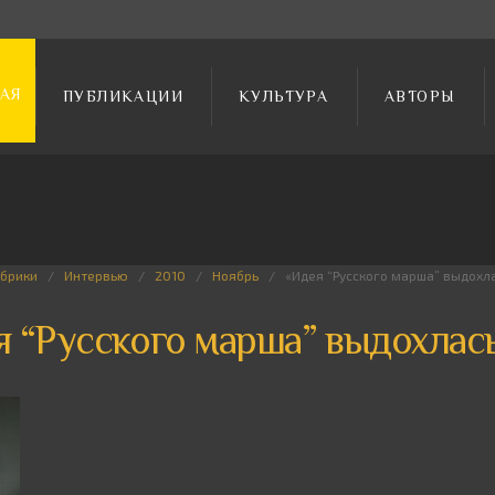
АЯ
ПУБЛИКАЦИИ
КУЛЬТУРА
АВТОРЫ
убрики
Интервью
2010
Ноябрь
«Идея “Русского марша” выдохл
я “Русского марша” выдохлас