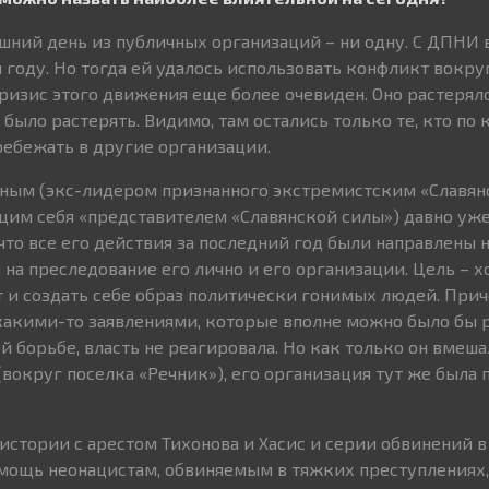
яшний день из публичных организаций – ни одну. С ДПНИ 
 году. Но тогда ей удалось использовать конфликт вокру
ризис этого движения еще более очевиден. Оно растеряло
было растерять. Видимо, там остались только те, кто по 
ебежать в другие организации.
ым (экс-лидером признанного экстремистским «Славянс
им себя «представителем «Славянской силы») давно уже
 что все его действия за последний год были направлены н
на преследование его лично и его организации. Цель – х
т и создать себе образ политически гонимых людей. При
акими-то заявлениями, которые вполне можно было бы 
 борьбе, власть не реагировала. Но как только он вмеша
вокруг поселка «Речник»), его организация тут же была 
истории с арестом Тихонова и Хасис и серии обвинений в
омощь неонацистам, обвиняемым в тяжких преступлениях