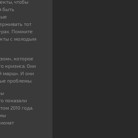
екты, чтобы
я быть
ные
держивать тот
урах. Помните
акты с молодым
зом», которое
о кризиса. Они
й марш». И они
ные проблемы.
бы
то показали
ом 2010 года.
оны
пионат