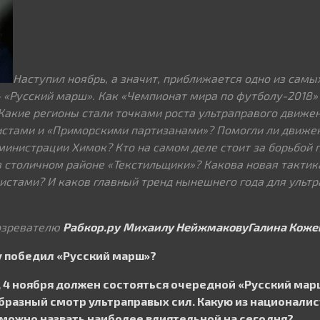
Наступил ноябрь, а значит, приближается одно из самы
– «Русский марш». Как «Чемпионат мира по футболу-2018»
Какие регионы стали точками роста ультраправого движе
истами и «Приморскими партизанами»? Помогли ли движе
министрации Химок? Кто на самом деле стоит за борьбой 
в столичном районе «Текстильщики»? Какова новая тактик
истами? И каков главный тренд нынешнего года для ультр
бозревателю
Рабкор.ру
Михаилу Нейжмакову
Галина Коже
у победил «Русский марш»?
 4 ноября должен состояться очередной «Русский марш»
бразный смотр ультраправых сил. Какую из национали
 можно назвать наиболее влиятельной на сегодня?