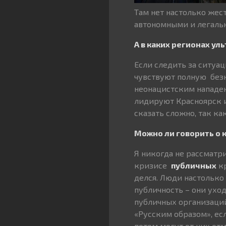
Там нет настолько жес
автономными и легаль
А в каких регионах у
Если следить за ситуа
чувствуют полную безн
неонацистским нападен
лидируют Красноярск и
сказать сложно, так к
Можно ли говорить о 
Я никогда не рассматр
кризисе
публичных
кр
делся. Люди настолько
публичность – они ухо
публичных организаций
«Русским образом», ес
потом могут от них от