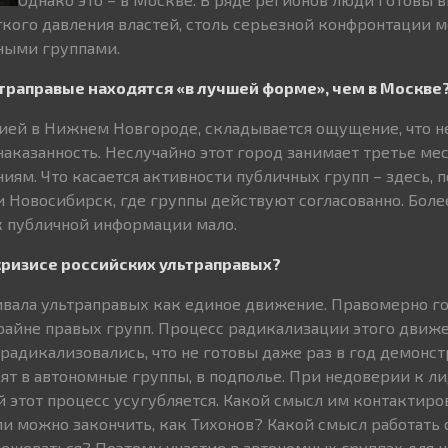
ткого давления властей, столь серьезной конфронтации 
ными группами.
льтраправые находятся «в лучшей форме», чем в Москве
цией в Нижнем Новгороде, складывается ощущение, что 
аказанность. Неслучайно этот город занимает третье мес
иям. Что касается активности публичных групп – здесь, 
 Новосибирск, где группы действуют согласованно. Бол
ак публичной информации мало.
кризисе российских ультраправых?
ивала ультраправых как единое движение. Правомерно г
айне правых групп. Процесс радикализации этого движе
 радикализовались, что не готовы даже раз в год демонс
дят в автономные группы, в подполье. При недоверии к л
 этот процесс усугубляется. Какой смысл им контактиров
ли можно закончить, как Тихонов? Какой смысл работать 
межеваться? Поэтому участие в автономных группах для н