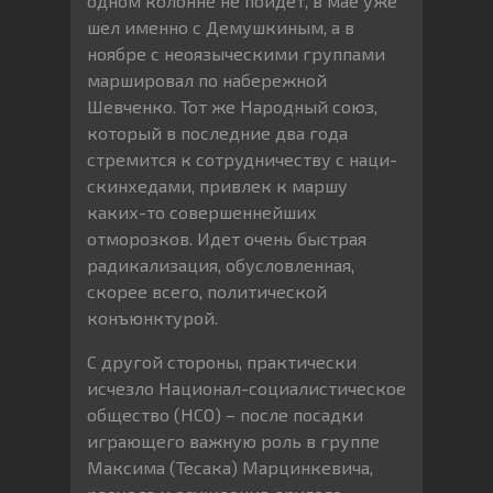
одном колонне не пойдет, в мае уже
шел именно с Демушкиным, а в
ноябре с неоязыческими группами
маршировал по набережной
Шевченко. Тот же Народный союз,
который в последние два года
стремится к сотрудничеству с наци-
скинхедами, привлек к маршу
каких-то совершеннейших
отморозков. Идет очень быстрая
радикализация, обусловленная,
скорее всего, политической
конъюнктурой.
С другой стороны, практически
исчезло Национал-социалистическое
общество (НСО) – после посадки
играющего важную роль в группе
Максима (Тесака) Марцинкевича,