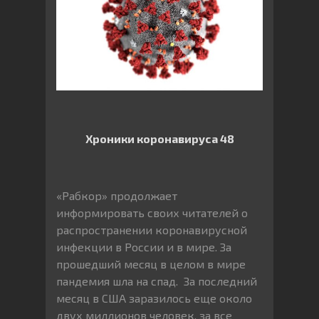
Хроники коронавируса 48
«Рабкор» продолжает
информировать своих читателей о
распространении коронавирусной
инфекции в России и в мире. За
прошедший месяц в целом в мире
пандемия шла на спад. За последний
месяц в США заразилось еще около
двух миллионов человек, за все