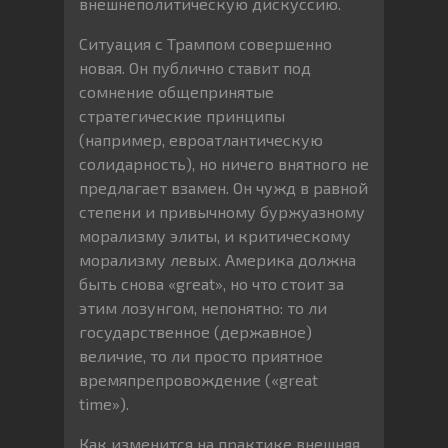
внешнеполитическую дискуссию.
Ситуация с Трампом совершенно
новая. Он публично ставит под
сомнение общепринятые
стратегические принципы
(например, евроатлантическую
солидарность), но ничего внятного не
предлагает взамен. Он чужд в равной
степени и привычному буржуазному
морализму элиты, и критическому
морализму левых. Америка должна
быть снова «great», но что стоит за
этим лозунгом, непонятно: то ли
государственное (державное)
величие, то ли просто приятное
времяпрепровождение («great
time»).
Как изменится на практике внешняя