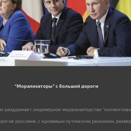
“Морализаторы” с большой дороги
о раздражает лицемерное морализаторство “коллективно
дорогие россияне, с кровавым путинским режимом, развя