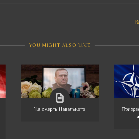
К
YOU MIGHT ALSO LIKE
На смерть Навального
Призра
и