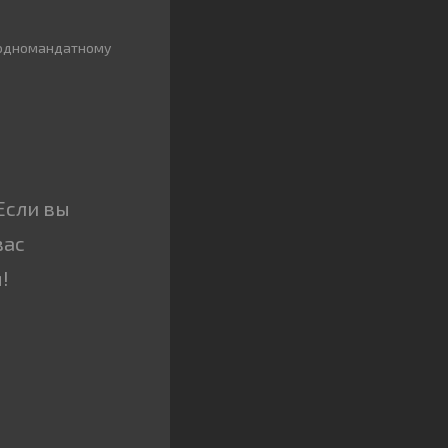
 одномандатному
Если вы
вас
!