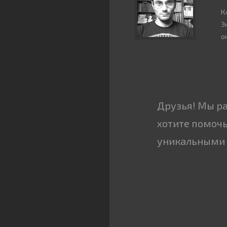
К
Э
о
Друзья! Мы р
хотите помочь
уникальными 