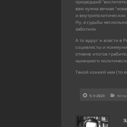
прошедший “воспитатель
вам нужна вечная “нова
и внутриполитических 
Ну, а судьбы нескольк
заботили.
А то вдруг к власти в 
социалисты и коммунист
отмене итогов грабите
нынешнего политическ
Такой хоккей нам (то ес
5-3-2023
Автор
Э