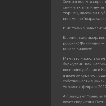
Хочется кое-что спроси
саммитах в те минуты,
тюрьмы, калечили и уб
неизменно “выражали о
И не только ручкались!
Швеция, например, пос
россиян”, Финляндия —
ничего личного!
Меня это нисколько не
буржуазии. Как, напри
восстания рабочих в Ка
а даже аккуратно подд
собственности в руках 
Украине с февраля 2022
А президент Франции Ма
хочет свержения Путин