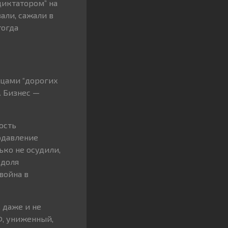
диктатором” на
али, сажали в
тогда
ицами “дорогих
. Бизнес —
ость
одавление
ько не осудили,
 доля
война в
 даже и не
Ф, униженный,