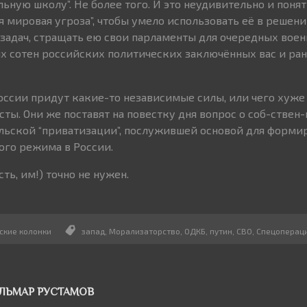
ную школу”. Не более того. И это неудивительно и понятн
я мировая угроза”, чтобы умело использовать её в решен
задач, стращать ею свои парламенты для очередных вое
их сотен российских политических заключённых вас и ра
России придут какие-то независимые силы, или чего хуже 
ы. Они же поставят на повестку дня вопрос о соб-ствен-
льской “приватизации”, послужившей основой для форми
ого режима в России.
ть, им!) точно не нужен.
ские колонки
запад
,
Морализаторство
,
ОДКБ
,
путин
,
СВО
,
Спецоперац
ЛЬМАР РУСТАМОВ