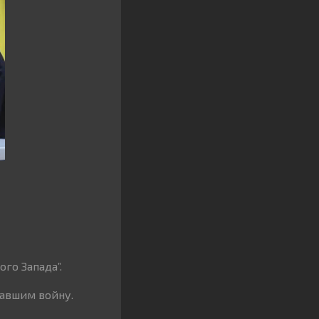
го Запада”.
завшим войну.