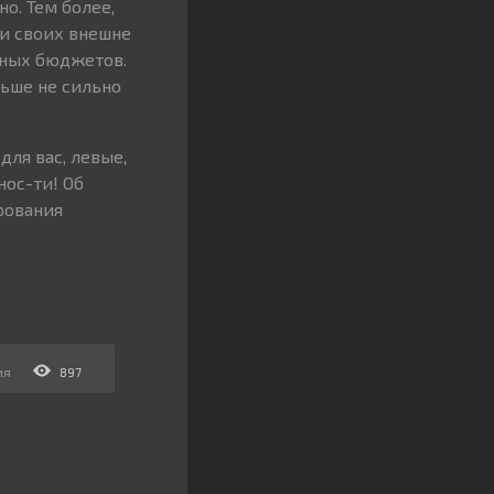
о. Тем более,
ии своих внешне
нных бюджетов.
ньше не сильно
для вас, левые,
нос-ти! Об
рования
ия
897