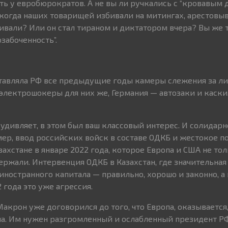
ть у евробюрократов. А не вы ли ручкались с “кровавым 
 когда наших товарищей избивали на митингах, арестовыв
ивали? Или он стал тираном и диктатором вчера? Вы же 
забоченность”.
тавляла РФ все предыдущие годы камеры слежения за л
 электрошокеры для них же, Германия — автозаки и каски
 удивляет, в этом был ваш классовый интерес. И солидарн
мер, ввод российских войск в составе ОДКБ и жестокое п
захстане в январе 2022 года, которое Европа и США не тол
ержали. Интервенция ОДКБ в Казахстан, где значительная
иностранного капитала — правильно, хорошо и законно, а 
 года это уже агрессия.
крон уже договорился до того, что Европа, оказывается,
а. Им нужен разгромленный и ослабленный президент Р