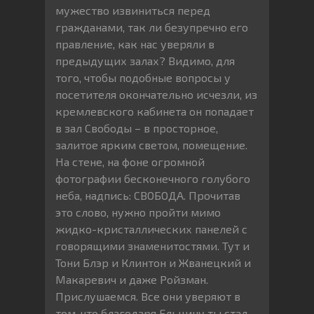
мужество извиниться перед
гражданами, так ли безупречно его
правление, как нас уверяли в
предыдущих залах? Видимо, для
того, чтобы подобные вопросы у
посетителя окончательно исчезли, из
кремлевского кабинета он попадает
в зал Свободы – в просторное,
залитое ярким светом, помещение.
На стене, на фоне огромной
фотографии бесконечного голубого
неба, надпись: СВОБОДА. Прочитав
это слово, нужно пройти мимо
жидко-кристаллических панелей с
говорящими знаменитостями. Тут и
Тони Блэр и Клинтон и Жванецкий и
Макаревич и даже Ройзман.
Прислушаемся. Все они уверяют в
том, что благодаря Ельцину ты стал