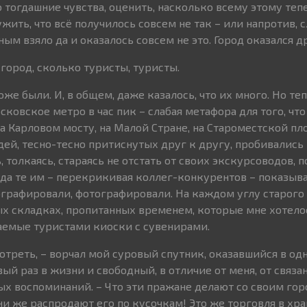
 тогдашние чувства, оценить, насколько всему этому теп
жить, что всё получилось совсем не так – или напротив,
ым взяло да и оказалось совсем не это. Город оказался д
 город, сколько туристы, туристы.
 тоже были. И, в общем, даже казалось, что их много. Но те
ковское метро в час пик – слабая метафора для того, что
а Карловом мосту, на Малой Стране, на Староместской пл
дей, тесно-тесно притиснутых друг к другу, пробивались
, толкаясь, стараясь не отстать от своих экскурсоводов, 
уда те им – перекрикивая коллег-конкурентов – показыва
графировали, фотографировали. На каждом углу старого
ых складках, пропитанных временем, которые мне хотело
аемые туристами киоски с сувенирами.
отреть, – ворчал мой суровый спутник, оказавшийся в од
й раз в жизни и свободный, в отличие от меня, от связа
х воспоминаний. – Что эти пражане делают со своим гор
ни же распродают его по кусочкам! Это же торговля в хра