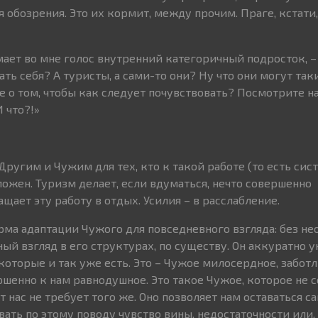
 обозрения. Это их кормит, между прочим. Праге, кстати,
имает во мне голос внутренний категоричный подросток, –
ать себя? А туристы, а сами-то они? Ну что они могут та
е о том, чтобы как следует почувствовать? Посмотрите на
 что?!»
Другим и Чужим для тех, кто к такой работе (то есть сис
ложен. Туризм делает, если вдуматься, нечто совершенно
щает эту работу в отдых. Усилия – в расслабление.
рма адаптации Чужого для повседневного взгляда: без н
ый взгляд в его структурах, по существу. Он аккуратно 
которые и так уже есть. Это – Чужое милосердное, заботл
ршенно к нам равнодушное. Это такое Чужое, которое не 
от нас не требует того же. Оно позволяет нам оставаться 
вать по этому поводу чувство вины, недостаточности или,