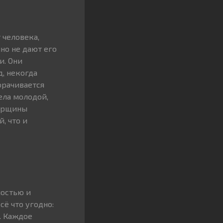
 человека,
но не дают его
и. Они
д, некогда
орачивается
ела молодой,
морщины
, что и
ностью и
ё что угодно:
. Каждое