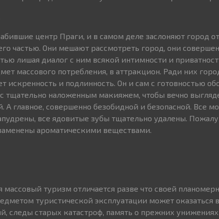
.
абившие центр Праги, и в самом деле заслоняют город от
его частью. Они мешают рассмотреть город, они совершен
стью лишая диалог с ним всякой интимности и приватност
мет массового потребления, в аттракцион. Ради них горо
т искренность и подлинность. Он и сам с готовностью об
с тщательно наложенным макияжем, чтобы вечно выгляд
й. А главное, совершенно безобидной и безопасной. Все 
апудрены, все ядовитые зубы тщательно удалены. Пожалуй
 заменены ароматическими веществами.
я массовый туризм отличается разве что своей планомер
едметом туристической эксплуатации может оказаться вс
, следы старых катастроф, память о прежних унижениях