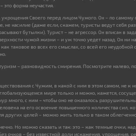
– это форма неучастия.
а укрощения Своего перед лицом Чужого. Он – по самому
, не насилие (даже если, скажем, туристы ведут себя раз
расывают бутылки). Турист – не агрессор. Он вписан в за
верхности чужой жизни – и уж точно уедет назад. Он ни на
как таковое во всех его смыслах, со всей его неудобной
но.
о туризм – разновидность смирения. Посмотрите налево, 
ществования с Чужим, в какой с ним в этом самом, не к н
глобализующемся мире только и можно, кажется, сосущес
чур много, с ним – чтобы оно не оказалось разрушительн
человека на его освоение повышенного количества сил, к
ля других целей – можно жить только в таком облегченн
нечно. Но можно сказать и так: это – как темные очки, на
Без очков – без известной доли искажения, упрощения, р