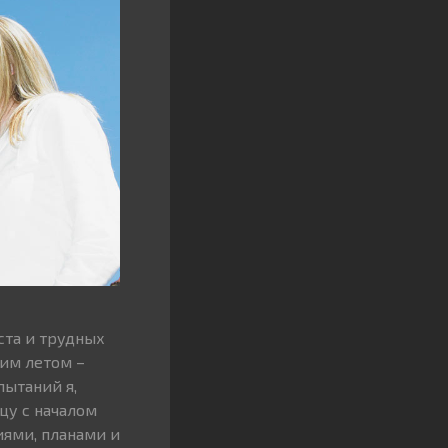
ста и трудных
тим летом –
пытаний я,
цу с началом
иями, планами и