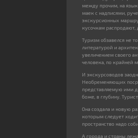
между прочим, на язык
маек с надписями, руче
экскурсионных маршрут
кусочкам распродают, 
Туризм обзавелся не то
литературой и архитек
увеличением своего ан
человека, по крайней м
И экскурсоводов заод
Необременяющих поср
представляемую ими др
боже, в глубину. Турист
Она создала и новую р
которым следует ходит
пространство надо соби
А города и страны лежа