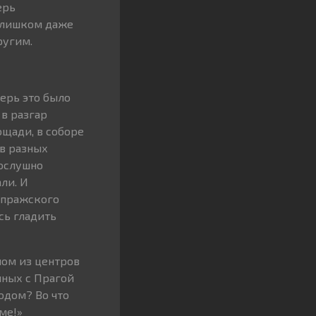
ерь
 слишком даже
ругим.
перь это было
 в разгар
ощади, в соборе
 в разных
послушно
ли. И
 пражского
сь гладить
ном из центров
нных с Прагой
одом? Во что
ме!»