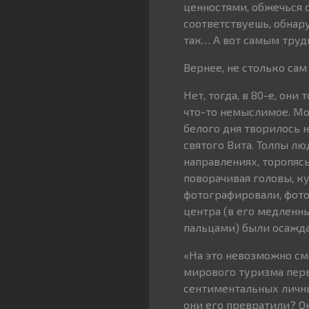
ценностями, обжечься о
соответствуешь, обнару
так… А вот самым трудн
Вернее, не столько сам
Нет, тогда, в 80-е, они
что-то немыслимое. Мос
белого дня творилось н
святого Вита. Толпы лю
направлениях, торопясь
поворачивая головы, к
фотографировали, фото
центра (в его медленн
пальцами) были осажд
«На это невозможно см
мирового туризма первы
сентиментальных личны
они его превратили? О