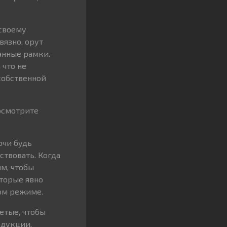
 своему
вязно, орут
данные рамки.
 что не
 собственной
посмотрите
очи будь
твовать. Когда
ым, чтобы
оторые явно
ом режиме.
детые, чтобы
едукции,