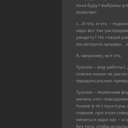
пока будут выбраны для
помогает.
«…И что, и что, – подн
надо вот так распродав
увидеть? Не говоря уж
посмотрите направо… И
А, например, вот что.
Туризм – вид работы с 
совсем никак не распо
парадоксальное: превра
Туризм – первичная фо
менять этот повседневн
Чужое в те структуры, 
главное, при этом сове
меняться ради нас – и 
без того, чтобы испыты