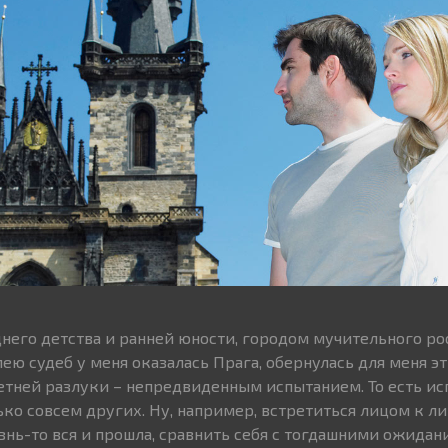
днего детства и ранней юности, городом мучительного ро
ею судеб у меня оказалась Прага, обернулась для меня э
етней разлуки – непредвиденным испытанием. То есть ис
ько совсем других. Ну, например, встретиться лицом к ли
знь-то вся и прошла, сравнить себя с тогдашними ожидан