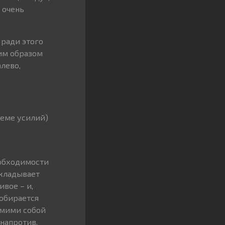
 очень
 ради этого
ким образом
лево,
теме усилий)
еобходимости
укладывает
ивое – и,
собирается
самими собой
 напротив,