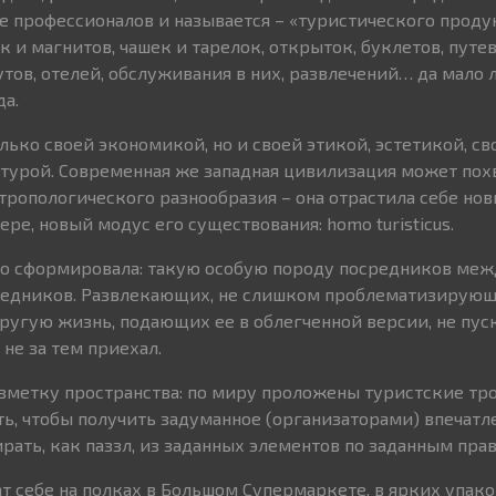
е профессионалов и называется – «туристического продук
к и магнитов, чашек и тарелок, открыток, буклетов, путе
ов, отелей, обслуживания в них, развлечений… да мало л
да.
лько своей экономикой, но и своей этикой, эстетикой, св
турой. Современная же западная цивилизация может пох
тропологического разнообразия – она отрастила себе нов
ере, новый модус его существования: homo turisticus.
но сформировала: такую особую породу посредников меж
едников. Развлекающих, не слишком проблематизирую
угую жизнь, подающих ее в облегченной версии, не пус
 не за тем приехал.
азметку пространства: по миру проложены туристские тро
ь, чтобы получить задуманное (организаторами) впечатл
рать, как паззл, из заданных элементов по заданным пра
т себе на полках в Большом Супермаркете, в ярких упако