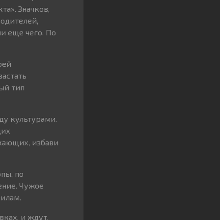
та». Значков,
водителей,
и еще чего. По
оей
вастать
ый тип
ду культурами.
щих
кающих, избави
пы, по
ение. Чужое
вилам.
вках, и ждут,