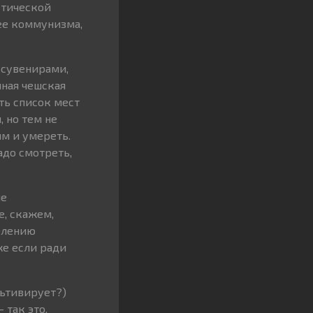
стической
ее коммунизма,
 сувенирами,
чная чешская
сть список мест
, но тем не
м и умереть.
адо смотреть,
не
е, скажем,
делению
е если ради
льтивирует?)
 так это,