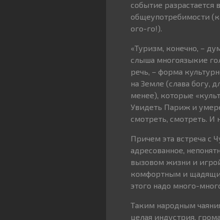
событие разрастается в
общеупотребимости (к
ого-го!).
«Туризм, конечно, – ду
слыша многоязыкие гол
речь, – форма культурн
на Земле (слава богу, 
менее), которые «куль
Увидеть Париж и умерет
смотреть, смотреть. И 
Причем эта встреча с 
адресованное, непонятн
вызовом жизни и игрой
комфортным и щадящим
этого надо много-много
Таким народным чаяниям
целая индустрия, грома