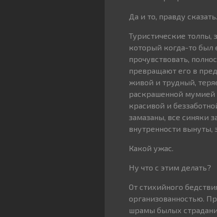
Да и то, правду сказать
Туристические толпы, з
который когда-то был 
прочувствовать, полно
превращают его в пред
живой и трудный, теряе
раскрашенной мумией 
красивой и беззаботно
замазаны, все синяки з
внутренности вынуты,
Какой ужас.
Ну что с этим делать?
От стихийного бедстви
организованностью. Пр
шрамы былых страданий