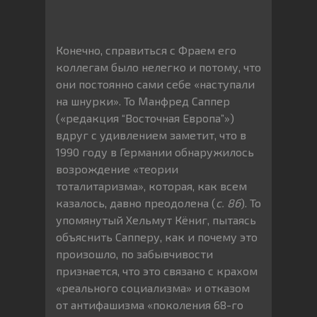
Конечно, справиться с Фраем его
коллегам было нелегко и потому, что
они постоянно сами себе «наступали
на шнурки». То Манфред Саппер
(«редакция “Восточная Европа”»)
вдруг с удивлением заметит, что в
1990 году в Германии обнаружилось
возрождение «теории
тоталитаризма», которая, как всем
казалось, давно преодолена (
с. 86
). То
упомянутый Хельмут Кёниг, пытаясь
объяснить Сапперу, как и почему это
произошло, по забывчивости
признается, что это связано с крахом
«реального социализма» и отказом
от антифашизма «поколения 68-го