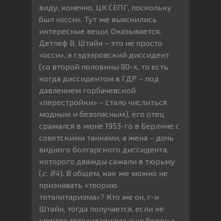
виду, конечно, ЦК СЕПГ, поскольку
был «осси». Тут же выяснились
интересные вещи. Оказывается,
Детлеф В. Штайн – это не просто
«осси», а гэдээровский диссидент
(со второй половины 80-х, то есть
когда диссидентом в ГДР – под
давлением горбачевской
«перестройки» – стало числиться
модным и безопасным), его отец
сражался в июне 1953-го в Берлине с
советскими танками, а жена – дочь
видного болгарского диссидента,
которого дважды сажали в тюрьму
(
с. 84
). В общем, как же можно не
признавать «теорию
тоталитаризма»? Кто же он, г-н
Штайн, тогда получается, если не
жертва тоталитаризма и не борец с