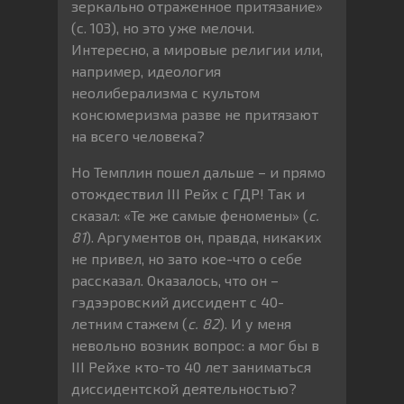
зеркально отраженное притязание»
(с. 103), но это уже мелочи.
Интересно, а мировые религии или,
например, идеология
неолиберализма с культом
консюмеризма разве не притязают
на всего человека?
Но Темплин пошел дальше – и прямо
отождествил III Рейх с ГДР! Так и
сказал: «Те же самые феномены» (
с.
81
). Аргументов он, правда, никаких
не привел, но зато кое-что о себе
рассказал. Оказалось, что он –
гэдээровский диссидент с 40-
летним стажем (
с. 82
). И у меня
невольно возник вопрос: а мог бы в
III Рейхе кто-то 40 лет заниматься
диссидентской деятельностью?