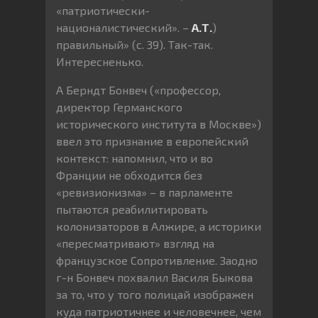
«патриотически-
националистический». –
А.Т.
)
правильный» (с. 39). Так-так.
Интересненько.
А Берндт Бонвеч («профессор,
директор Германского
исторического института в Москве»)
ввел это признание в европейский
контекст: напомнил, что и во
Франции не обходится без
«ревизионизма» – в парламенте
пытаются реабилитировать
колонизаторов в Алжире, а историки
«пересматривают» взгляд на
французское Сопротивление. Заодно
г-н Бонвеч похвалил Василя Быкова
за то, что у того полицай изображен
куда патриотичнее и человечнее, чем