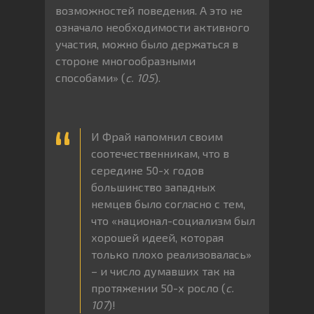
возможностей поведения. А это не
означало необходимости активного
участия, можно было держаться в
стороне многообразными
способами» (
с. 105
).
И Фрай напомнил своим
соотечественникам, что в
середине 50-х годов
большинство западных
немцев было согласно с тем,
что «национал-социализм был
хорошей идеей, которая
только плохо реализовалась»
– и число думавших так на
протяжении 50-х росло (
с.
107
)!