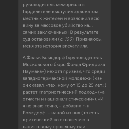
руководитель мемориала в
Гарделегене выступил адвокатом
местных жителей и возложил всю
вину за массовое убийство на…
самих заключенных! В результате
суд остановили (
с. 100
). Признаюсь,
меня эта история впечатлила.
А Фальк Бомсдорф («руководитель
Московского бюро Фонда Фридриха
Наумана») нехотя признал, что среди
западногерманской молодежи (как
он сказал, «тех, кому от 15 до 25 лет»)
растет «патриотический подход» («а
отчасти и националистический»). «И
я не знаю точно, – добавил г-н
Бомсдорф, – какой из них (то есть
критический по отношению к
нацистскому прошлому или