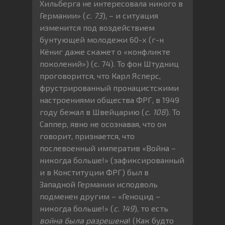
Хильберга не интересовала никого в
Германии» (
с. 73
), – и ситуация
изменится под воздействием
бунтующей молодежи 60-х (г-н
Кёниг даже скажет о «конфликте
поколений») (с. 74). То фон Штудниц
проговорится, что Карл Ясперс,
фрустрированный пронацистскими
настроениями общества ФРГ, в 1949
году бежал в Швейцарию (
с. 108
). То
Саппер, явно не осознавая, что он
говорит, признается, что
послевоенный императив «Война –
никогда больше!» (зафиксированный
и в Конституции ФРГ) был в
Западной Германии исподволь
подменен другим – «Геноцид –
никогда больше!» (
с. 149
), то есть
война была разрешена
! (Как будто