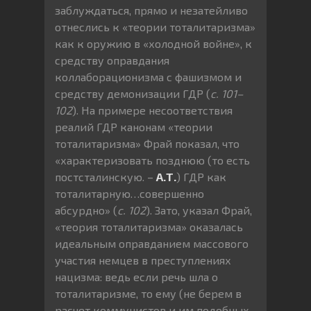
заблуждаться, прямо и незатейливо
отнеслись к «теории тоталитаризма»
как к оружию в «холодной войне», к
средству оправдания
коллаборационизма с фашизмом и
средству демонизации ГДР (
с. 101–
102
). На примере несоответствия
реалий ГДР канонам «теории
тоталитаризма» Фрай показал, что
«характеризовать позднюю (то есть
постсталинскую. –
А.Т.
) ГДР как
тоталитарную…совершенно
абсурдно» (
с. 102
). Зато, указал Фрай,
«теория тоталитаризма» оказалась
идеальным оправданием массового
участия немцев в преступлениях
нацизма: ведь если речь шла о
тоталитаризме, то ему (не берем в
расчет коммунистов и им подобных