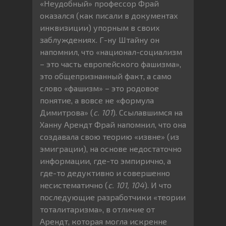
«Неудобный» профессор Фрай
оказался (как писали в документах
инквизиции) упорным в своих
заблуждениях. Г-ну Штайну он
напомнил, что «национал-социализм
– это часть европейского фашизма»,
это общепризнанный факт, а само
слово «фашизм» – это родовое
понятие, а вовсе не «формула
Димитрова» (
с. 101
). Ссылавшимся на
Ханну Арендт Фрай напомнил, что она
создавала свою теорию «извне» (из
эмиграции), на основе недостаточно
информации, где-то эмпирично, а
где-то дедуктивно и совершенно
несистематично (
с. 101, 104
). И что
последующие разработчики «теории
тоталитаризма», в отличие от
Арендт, которая могла искренне