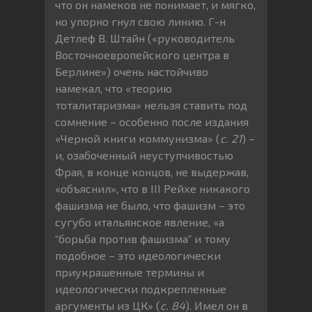
что он намеков не понимает, и мягко,
но упорно гнул свою линию. Г-н
Детлеф В. Штайн («руководитель
Восточноевропейского центра в
Берлине») очень настойчиво
намекал, что «теорию
тоталитаризма» нельзя ставить под
сомнение – особенно после издания
«Черной книги коммунизма» (
с. 21
) –
и, озабоченный неуступчивостью
Фрая, в конце концов, не выдержав,
«объяснил», что в III Рейхе никакого
фашизма не было, что фашизм – это
сугубо итальянское явление, «а
“борьба против фашизма” и тому
подобное – это идеологически
приукрашенные термины и
идеологически подкрепленные
аргументы из ЦК» (
с. 84
). Имел он в